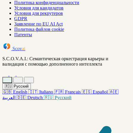
Политика конфиденциальности
Условия для кандидатов
Условия для рекрутеров
GDPR
Заявление по EU AI Act
Политика файлов cookie
Патенты
Scov
ai
S.C.O.V.A.I.: Семантическая оркестрация карьеры и
валидация с помощью дополненного интеллекта
🇷🇺
Русский
🇬🇧
English
🇮🇹
Italiano
🇫🇷
Français
🇪🇸
Español
🇦🇪
العربية
🇩🇪
Deutsch
🇷🇺
Русский