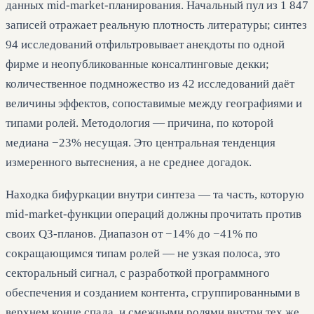
данных mid-market-планирования. Начальный пул из 1 847
записей отражает реальную плотность литературы; синтез
94 исследований отфильтровывает анекдоты по одной
фирме и неопубликованные консалтинговые декки;
количественное подмножество из 42 исследований даёт
величины эффектов, сопоставимые между географиями и
типами ролей. Методология — причина, по которой
медиана −23% несущая. Это центральная тенденция
измеренного вытеснения, а не среднее догадок.
Находка бифуркации внутри синтеза — та часть, которую
mid-market-функции операций должны прочитать против
своих Q3-планов. Диапазон от −14% до −41% по
сокращающимся типам ролей — не узкая полоса, это
секторальный сигнал, с разработкой программного
обеспечения и созданием контента, сгруппированными в
верхнем конце спада, и смежными ролями внутри тех же