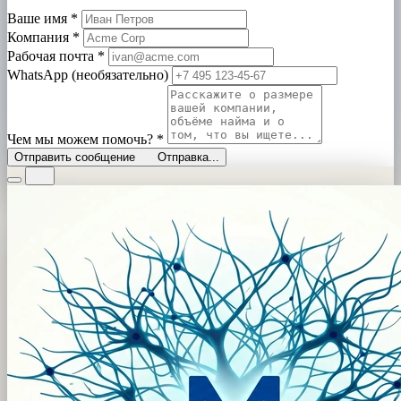
Ваше имя
*
Компания
*
Рабочая почта
*
WhatsApp (необязательно)
Чем мы можем помочь?
*
Отправить сообщение
Отправка...