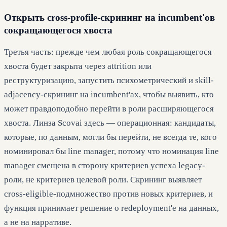
Открыть cross-profile-скрининг на incumbent'ов
сокращающегося хвоста
Третья часть: прежде чем любая роль сокращающегося
хвоста будет закрыта через attrition или
реструктуризацию, запустить психометрический и skill-
adjacency-скрининг на incumbent'ах, чтобы выявить, кто
может правдоподобно перейти в роли расширяющегося
хвоста. Линза Scovai здесь — операционная: кандидаты,
которые, по данным, могли бы перейти, не всегда те, кого
номинировал бы line manager, потому что номинация line
manager смещена в сторону критериев успеха legacy-
роли, не критериев целевой роли. Скрининг выявляет
cross-eligible-подмножество против новых критериев, и
функция принимает решение о redeployment'е на данных,
а не на нарративе.