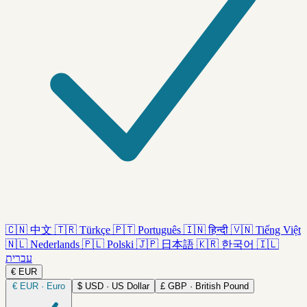
🇨🇳
中文
🇹🇷
Türkçe
🇵🇹
Português
🇮🇳
हिन्दी
🇻🇳
Tiếng Việt
🇳🇱
Nederlands
🇵🇱
Polski
🇯🇵
日本語
🇰🇷
한국어
🇮🇱
עברית
€
EUR
€
EUR · Euro
$
USD · US Dollar
£
GBP · British Pound