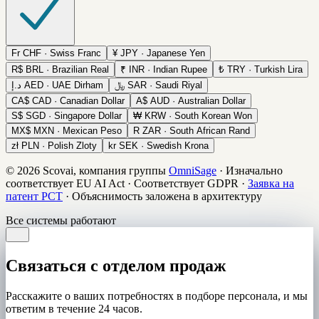
Fr
CHF · Swiss Franc
¥
JPY · Japanese Yen
R$
BRL · Brazilian Real
₹
INR · Indian Rupee
₺
TRY · Turkish Lira
د.إ
AED · UAE Dirham
﷼
SAR · Saudi Riyal
CA$
CAD · Canadian Dollar
A$
AUD · Australian Dollar
S$
SGD · Singapore Dollar
₩
KRW · South Korean Won
MX$
MXN · Mexican Peso
R
ZAR · South African Rand
zł
PLN · Polish Zloty
kr
SEK · Swedish Krona
© 2026 Scovai, компания группы
OmniSage
·
Изначально
соответствует EU AI Act
·
Соответствует GDPR
·
Заявка на
патент PCT
·
Объяснимость заложена в архитектуру
Все системы работают
Связаться с отделом продаж
Расскажите о ваших потребностях в подборе персонала, и мы
ответим в течение 24 часов.