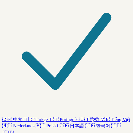
🇨🇳
中文
🇹🇷
Türkçe
🇵🇹
Português
🇮🇳
हिन्दी
🇻🇳
Tiếng Việt
🇳🇱
Nederlands
🇵🇱
Polski
🇯🇵
日本語
🇰🇷
한국어
🇮🇱
עברית