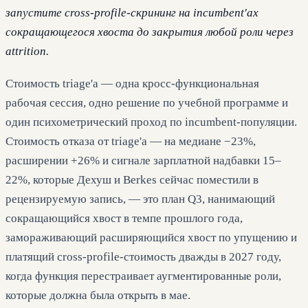
запустите cross-profile-скрининг на incumbent'ах
сокращающегося хвоста до закрытия любой роли через
attrition.
Стоимость triage'а — одна кросс-функциональная
рабочая сессия, одно решение по учебной программе и
один психометрический проход по incumbent-популяции.
Стоимость отказа от triage'а — на медиане −23%,
расширении +26% и сигнале зарплатной надбавки 15–
22%, которые Дехуш и Berkes сейчас поместили в
рецензируемую запись, — это план Q3, нанимающий
сокращающийся хвост в темпе прошлого года,
замораживающий расширяющийся хвост по упущению и
платящий cross-profile-стоимость дважды в 2027 году,
когда функция перестраивает аугментированные роли,
которые должна была открыть в мае.