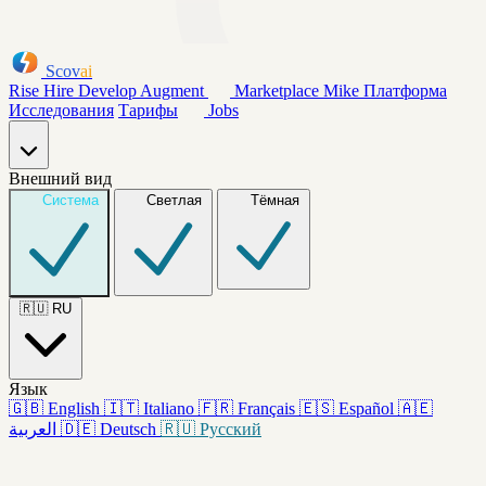
Scov
ai
Rise
Hire
Develop
Augment
Marketplace
Mike
Платформа
Исследования
Тарифы
Jobs
Внешний вид
Система
Светлая
Тёмная
🇷🇺
RU
Язык
🇬🇧
English
🇮🇹
Italiano
🇫🇷
Français
🇪🇸
Español
🇦🇪
العربية
🇩🇪
Deutsch
🇷🇺
Русский