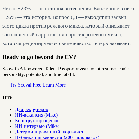
Число −23% — не история вытеснения. Вложенное в него
+26% — это история. Вопрос Q3 — выходят ли заявки
этого цикла против ролевого микса, который описывает
заголовочный нарратив, или против ролевого микса,
который рецензируемое свидетельство теперь называет.
Ready to go beyond the CV?
Scovai's AI-powered Talent Passport reveals what resumes can't:
personality, potential, and true job fit.
Try Scovai Free
Learn More
Hire
Для рекрутеров
ИИ-вакансия (Mike)
Конструктор оценок
ИИ-интервью (Mike)
Детерминированный шорт-лист
Публикация вакансий (200+ площадок)