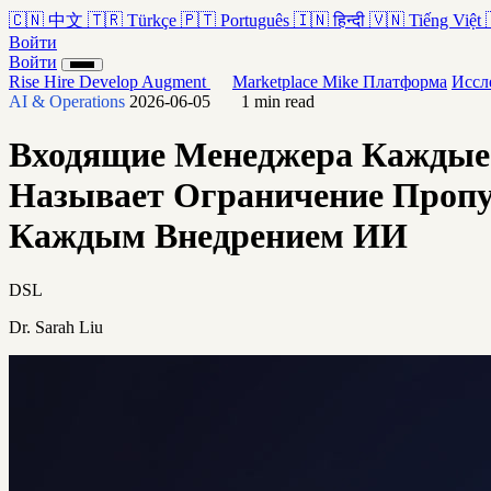
🇨🇳
中文
🇹🇷
Türkçe
🇵🇹
Português
🇮🇳
हिन्दी
🇻🇳
Tiếng Việt
Войти
Войти
Rise
Hire
Develop
Augment
Marketplace
Mike
Платформа
Иссл
AI & Operations
2026-06-05
1 min read
Входящие Менеджера Каждые 3
Называет Ограничение Пропус
Каждым Внедрением ИИ
DSL
Dr. Sarah Liu