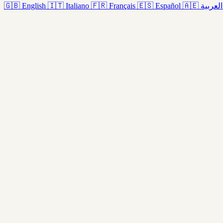
🇬🇧
English
🇮🇹
Italiano
🇫🇷
Français
🇪🇸
Español
🇦🇪
العربية