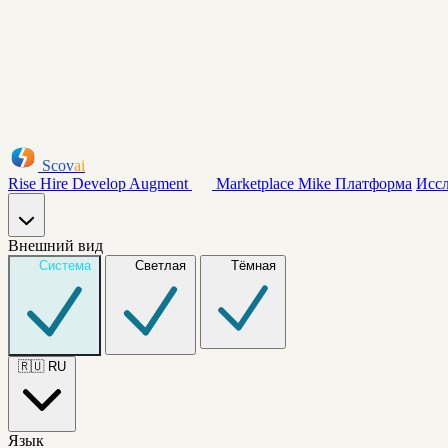
Scov
ai
Rise
Hire
Develop
Augment
Marketplace
Mike
Платформа
Исс
Внешний вид
Система
Светлая
Тёмная
🇷🇺
RU
Язык