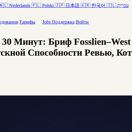
🇳🇱
Nederlands
🇵🇱
Polski
🇯🇵
日本語
🇰🇷
한국어
🇮🇱
עברית
едования
Тарифы
Jobs
Поддержка
Войти
0 Минут: Бриф Fosslien–West 
кной Способности Ревью, Кото