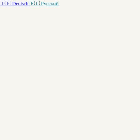
🇩🇪
Deutsch
🇷🇺
Русский