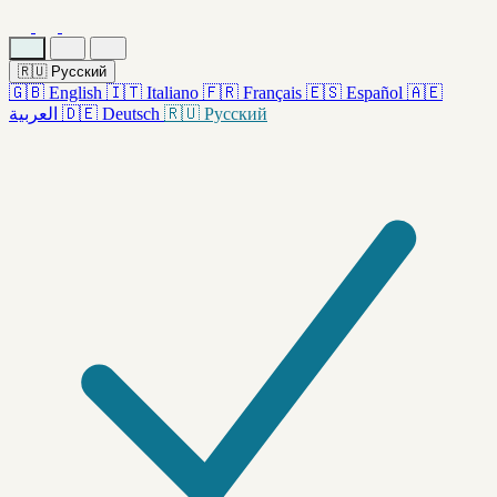
🇷🇺
Русский
🇬🇧
English
🇮🇹
Italiano
🇫🇷
Français
🇪🇸
Español
🇦🇪
العربية
🇩🇪
Deutsch
🇷🇺
Русский