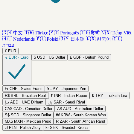
🇨🇳
中文
🇹🇷
Türkçe
🇵🇹
Português
🇮🇳
हिन्दी
🇻🇳
Tiếng Việt
🇳🇱
Nederlands
🇵🇱
Polski
🇯🇵
日本語
🇰🇷
한국어
🇮🇱
עברית
€
EUR
€
EUR · Euro
$
USD · US Dollar
£
GBP · British Pound
Fr
CHF · Swiss Franc
¥
JPY · Japanese Yen
R$
BRL · Brazilian Real
₹
INR · Indian Rupee
₺
TRY · Turkish Lira
د.إ
AED · UAE Dirham
﷼
SAR · Saudi Riyal
CA$
CAD · Canadian Dollar
A$
AUD · Australian Dollar
S$
SGD · Singapore Dollar
₩
KRW · South Korean Won
MX$
MXN · Mexican Peso
R
ZAR · South African Rand
zł
PLN · Polish Zloty
kr
SEK · Swedish Krona