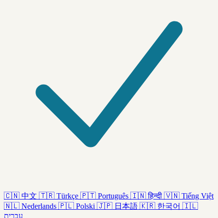
🇨🇳
中文
🇹🇷
Türkçe
🇵🇹
Português
🇮🇳
हिन्दी
🇻🇳
Tiếng Việt
🇳🇱
Nederlands
🇵🇱
Polski
🇯🇵
日本語
🇰🇷
한국어
🇮🇱
עברית