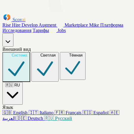
Scov
ai
Rise
Hire
Develop
Augment
Marketplace
Mike
Платформа
Исследования
Тарифы
Jobs
Внешний вид
Система
Светлая
Тёмная
🇷🇺
RU
Язык
🇬🇧
English
🇮🇹
Italiano
🇫🇷
Français
🇪🇸
Español
🇦🇪
العربية
🇩🇪
Deutsch
🇷🇺
Русский