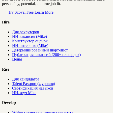
personality, potential, and true job fit.
Try Scovai Free
Learn More
Hire
Для рекрутеров
ИИ-вакансия (Mike)
Конструктор оценок
ИИ-интервью (Mike)
Детерминированный шорт-лист
Публикация вакансий (200+ площадок)
Цены
Rise
Для кандидатов
Talent Passport (4 уровня)
Сертификация навыков
ИИ-коуч Mike
Develop
Эффективность и преемственность