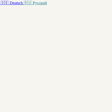
🇩🇪
Deutsch
🇷🇺
Русский