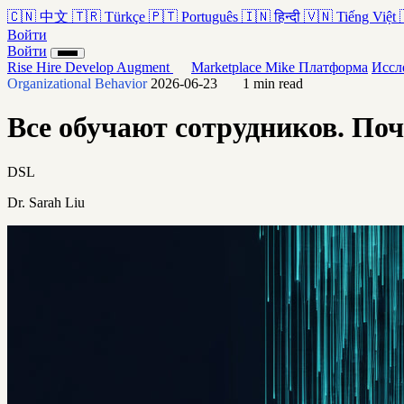
🇨🇳
中文
🇹🇷
Türkçe
🇵🇹
Português
🇮🇳
हिन्दी
🇻🇳
Tiếng Việt
Войти
Войти
Rise
Hire
Develop
Augment
Marketplace
Mike
Платформа
Иссл
Organizational Behavior
2026-06-23
1 min read
Все обучают сотрудников. Поч
DSL
Dr. Sarah Liu