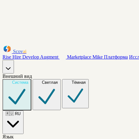
Scov
ai
Rise
Hire
Develop
Augment
Marketplace
Mike
Платформа
Исс
Внешний вид
Система
Светлая
Тёмная
🇷🇺
RU
Язык