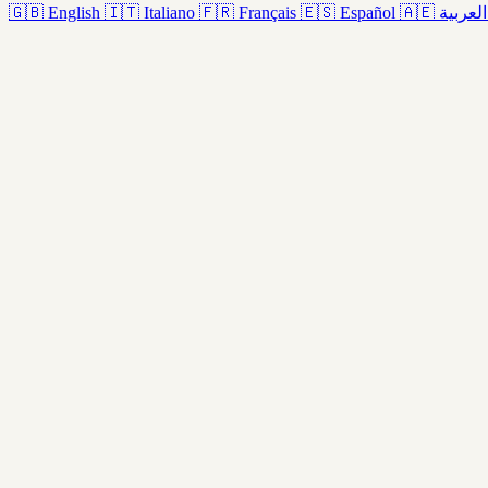
🇬🇧
English
🇮🇹
Italiano
🇫🇷
Français
🇪🇸
Español
🇦🇪
العربية