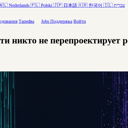
🇳🇱
Nederlands
🇵🇱
Polski
🇯🇵
日本語
🇰🇷
한국어
🇮🇱
עברית
едования
Тарифы
Jobs
Поддержка
Войти
ти никто не перепроектирует р