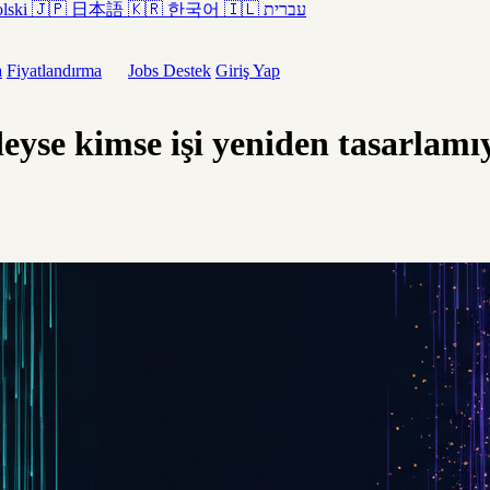
lski
🇯🇵
日本語
🇰🇷
한국어
🇮🇱
עברית
a
Fiyatlandırma
Jobs
Destek
Giriş Yap
eyse kimse işi yeniden tasarlamı