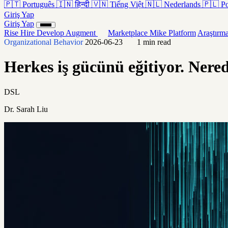
🇵🇹
Português
🇮🇳
हिन्दी
🇻🇳
Tiếng Việt
🇳🇱
Nederlands
🇵🇱
Po
Giriş Yap
Giriş Yap
Rise
Hire
Develop
Augment
Marketplace
Mike
Platform
Araştırm
Organizational Behavior
2026-06-23
1 min read
Herkes iş gücünü eğitiyor. Nered
DSL
Dr. Sarah Liu