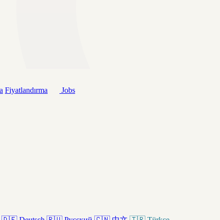
a
Fiyatlandırma
Jobs
🇩🇪
Deutsch
🇷🇺
Русский
🇨🇳
中文
🇹🇷
Türkçe