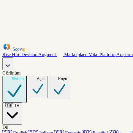
Scov
ai
Rise
Hire
Develop
Augment
Marketplace
Mike
Platform
Araştırm
Görünüm
Sistem
Açık
Koyu
🇹🇷
TR
Dil
🇬🇧
English
🇮🇹
Italiano
🇫🇷
Français
🇪🇸
Español
🇦🇪
العربية