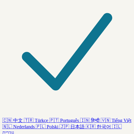
🇨🇳
中文
🇹🇷
Türkçe
🇵🇹
Português
🇮🇳
हिन्दी
🇻🇳
Tiếng Việt
🇳🇱
Nederlands
🇵🇱
Polski
🇯🇵
日本語
🇰🇷
한국어
🇮🇱
עברית