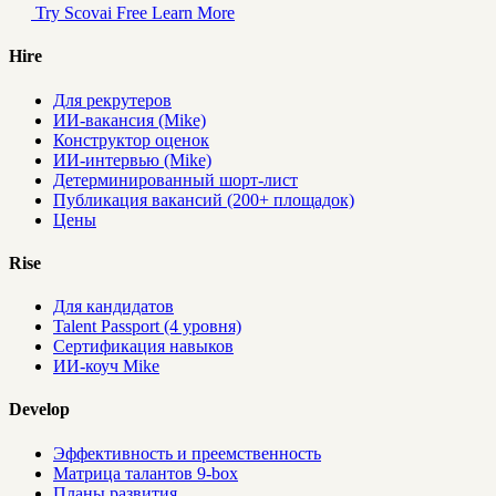
Try Scovai Free
Learn More
Hire
Для рекрутеров
ИИ-вакансия (Mike)
Конструктор оценок
ИИ-интервью (Mike)
Детерминированный шорт-лист
Публикация вакансий (200+ площадок)
Цены
Rise
Для кандидатов
Talent Passport (4 уровня)
Сертификация навыков
ИИ-коуч Mike
Develop
Эффективность и преемственность
Матрица талантов 9-box
Планы развития