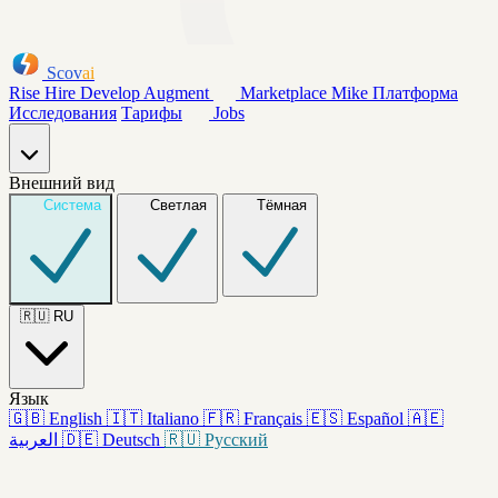
Scov
ai
Rise
Hire
Develop
Augment
Marketplace
Mike
Платформа
Исследования
Тарифы
Jobs
Внешний вид
Система
Светлая
Тёмная
🇷🇺
RU
Язык
🇬🇧
English
🇮🇹
Italiano
🇫🇷
Français
🇪🇸
Español
🇦🇪
العربية
🇩🇪
Deutsch
🇷🇺
Русский