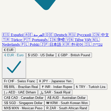
🇪🇸
Español
🇦🇪
العربية
🇩🇪
Deutsch
🇷🇺
Русский
🇨🇳
中文
🇹🇷
Türkçe
🇵🇹
Português
🇮🇳
हिन्दी
🇻🇳
Tiếng Việt
🇳🇱
Nederlands
🇵🇱
Polski
🇯🇵
日本語
🇰🇷
한국어
🇮🇱
עברית
€
EUR
€
EUR · Euro
$
USD · US Dollar
£
GBP · British Pound
Fr
CHF · Swiss Franc
¥
JPY · Japanese Yen
R$
BRL · Brazilian Real
₹
INR · Indian Rupee
₺
TRY · Turkish Lira
د.إ
AED · UAE Dirham
﷼
SAR · Saudi Riyal
CA$
CAD · Canadian Dollar
A$
AUD · Australian Dollar
S$
SGD · Singapore Dollar
₩
KRW · South Korean Won
MX$
MXN · Mexican Peso
R
ZAR · South African Rand