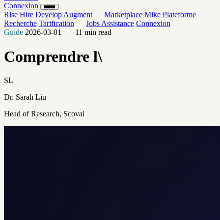
Connexion
Rise
Hire
Develop
Augment
Marketplace
Mike
Plateforme
Recherche
Tarification
Jobs
Assistance
Connexion
Guide
2026-03-01
11 min read
Comprendre l\
SL
Dr. Sarah Liu
Head of Research, Scovai