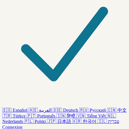
🇪🇸
Español
🇦🇪
العربية
🇩🇪
Deutsch
🇷🇺
Русский
🇨🇳
中文
🇹🇷
Türkçe
🇵🇹
Português
🇮🇳
हिन्दी
🇻🇳
Tiếng Việt
🇳🇱
Nederlands
🇵🇱
Polski
🇯🇵
日本語
🇰🇷
한국어
🇮🇱
עברית
Connexion