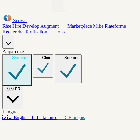
Scov
ai
Rise
Hire
Develop
Augment
Marketplace
Mike
Plateforme
Recherche
Tarification
Jobs
Apparence
Système
Clair
Sombre
🇫🇷
FR
Langue
🇬🇧
English
🇮🇹
Italiano
🇫🇷
Français