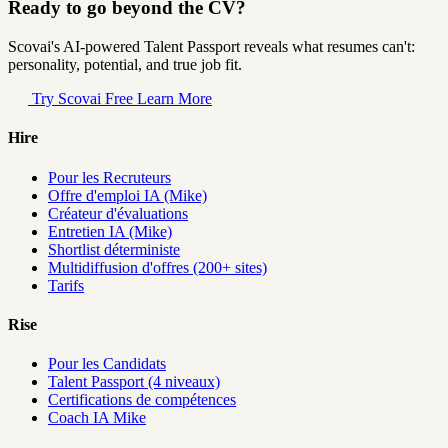
Ready to go beyond the CV?
Scovai's AI-powered Talent Passport reveals what resumes can't:
personality, potential, and true job fit.
Try Scovai Free
Learn More
Hire
Pour les Recruteurs
Offre d'emploi IA (Mike)
Créateur d'évaluations
Entretien IA (Mike)
Shortlist déterministe
Multidiffusion d'offres (200+ sites)
Tarifs
Rise
Pour les Candidats
Talent Passport (4 niveaux)
Certifications de compétences
Coach IA Mike