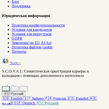
Блог
Поддержка
Юридическая информация
Политика конфиденциальности
Условия для кандидатов
Условия для рекрутеров
GDPR
Заявление по EU AI Act
Политика файлов cookie
Патенты
Scov
ai
S.C.O.V.A.I.: Семантическая оркестрация карьеры и
валидация с помощью дополненного интеллекта
🇷🇺
Русский
🇬🇧
English
🇮🇹
Italiano
🇫🇷
Français
🇪🇸
Español
🇦🇪
العربية
🇩🇪
Deutsch
🇷🇺
Русский