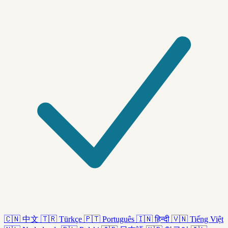
🇨🇳
中文
🇹🇷
Türkçe
🇵🇹
Português
🇮🇳
हिन्दी
🇻🇳
Tiếng Việt