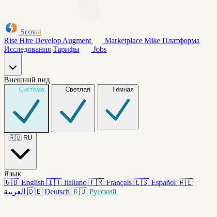
Scov
ai
Rise
Hire
Develop
Augment
Marketplace
Mike
Платформа
Исследования
Тарифы
Jobs
Внешний вид
Система
Светлая
Тёмная
🇷🇺
RU
Язык
🇬🇧
English
🇮🇹
Italiano
🇫🇷
Français
🇪🇸
Español
🇦🇪
العربية
🇩🇪
Deutsch
🇷🇺
Русский