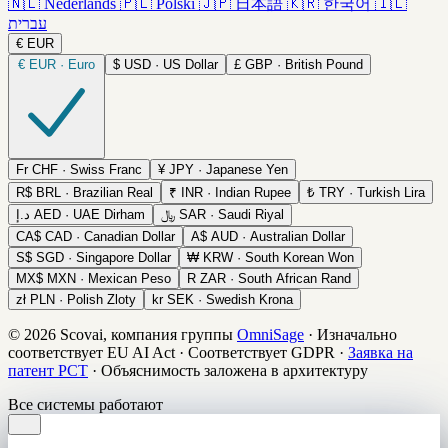
🇳🇱
Nederlands
🇵🇱
Polski
🇯🇵
日本語
🇰🇷
한국어
🇮🇱
עברית
€
EUR
€
EUR · Euro
$
USD · US Dollar
£
GBP · British Pound
Fr
CHF · Swiss Franc
¥
JPY · Japanese Yen
R$
BRL · Brazilian Real
₹
INR · Indian Rupee
₺
TRY · Turkish Lira
د.إ
AED · UAE Dirham
﷼
SAR · Saudi Riyal
CA$
CAD · Canadian Dollar
A$
AUD · Australian Dollar
S$
SGD · Singapore Dollar
₩
KRW · South Korean Won
MX$
MXN · Mexican Peso
R
ZAR · South African Rand
zł
PLN · Polish Zloty
kr
SEK · Swedish Krona
© 2026 Scovai, компания группы
OmniSage
·
Изначально
соответствует EU AI Act
·
Соответствует GDPR
·
Заявка на
патент PCT
·
Объяснимость заложена в архитектуру
Все системы работают