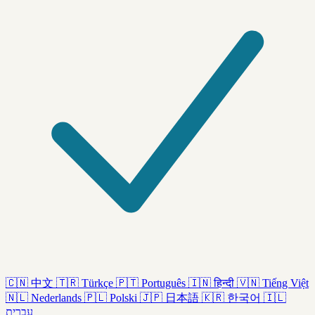
🇨🇳
中文
🇹🇷
Türkçe
🇵🇹
Português
🇮🇳
हिन्दी
🇻🇳
Tiếng Việt
🇳🇱
Nederlands
🇵🇱
Polski
🇯🇵
日本語
🇰🇷
한국어
🇮🇱
עברית