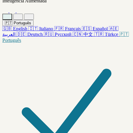
Inteligencia Aumentada
🇵🇹
Português
🇬🇧
English
🇮🇹
Italiano
🇫🇷
Français
🇪🇸
Español
🇦🇪
العربية
🇩🇪
Deutsch
🇷🇺
Русский
🇨🇳
中文
🇹🇷
Türkçe
🇵🇹
Português