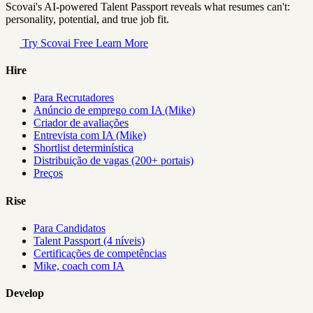
Scovai's AI-powered Talent Passport reveals what resumes can't:
personality, potential, and true job fit.
Try Scovai Free
Learn More
Hire
Para Recrutadores
Anúncio de emprego com IA (Mike)
Criador de avaliações
Entrevista com IA (Mike)
Shortlist determinística
Distribuição de vagas (200+ portais)
Preços
Rise
Para Candidatos
Talent Passport (4 níveis)
Certificações de competências
Mike, coach com IA
Develop