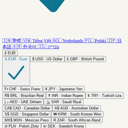
🇮🇳
हिन्दी
🇻🇳
Tiếng Việt
🇳🇱
Nederlands
🇵🇱
Polski
🇯🇵
日
本語
🇰🇷
한국어
🇮🇱
עברית
€
EUR
€
EUR · Euro
$
USD · US Dollar
£
GBP · British Pound
Fr
CHF · Swiss Franc
¥
JPY · Japanese Yen
R$
BRL · Brazilian Real
₹
INR · Indian Rupee
₺
TRY · Turkish Lira
د.إ
AED · UAE Dirham
﷼
SAR · Saudi Riyal
CA$
CAD · Canadian Dollar
A$
AUD · Australian Dollar
S$
SGD · Singapore Dollar
₩
KRW · South Korean Won
MX$
MXN · Mexican Peso
R
ZAR · South African Rand
zł
PLN · Polish Zloty
kr
SEK · Swedish Krona