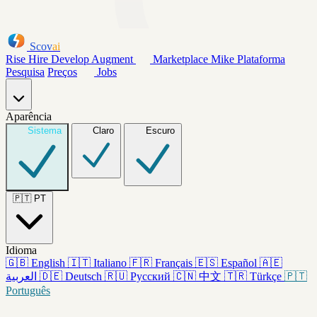
Scov
ai
Rise
Hire
Develop
Augment
Marketplace
Mike
Plataforma
Pesquisa
Preços
Jobs
Aparência
Sistema
Claro
Escuro
🇵🇹
PT
Idioma
🇬🇧
English
🇮🇹
Italiano
🇫🇷
Français
🇪🇸
Español
🇦🇪
العربية
🇩🇪
Deutsch
🇷🇺
Русский
🇨🇳
中文
🇹🇷
Türkçe
🇵🇹
Português