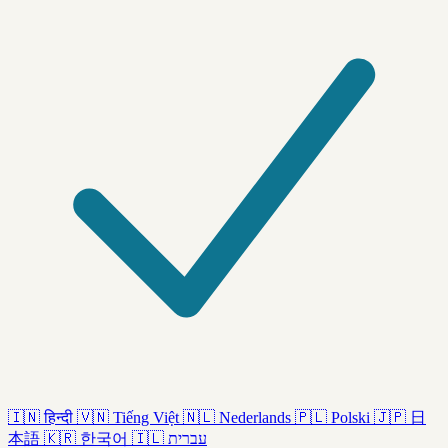
🇮🇳
हिन्दी
🇻🇳
Tiếng Việt
🇳🇱
Nederlands
🇵🇱
Polski
🇯🇵
日
本語
🇰🇷
한국어
🇮🇱
עברית