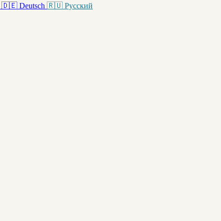
🇩🇪
Deutsch
🇷🇺
Русский