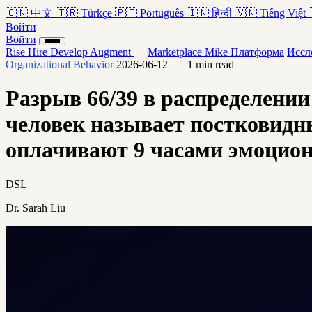
🇨🇳
中文
🇹🇷
Türkçe
🇵🇹
Português
🇮🇳
हिन्दी
🇻🇳
Tiếng Việt
Войти
Войти
Rise
Hire
Develop
Augment
Marketplace
Mike
Платформа
Иссл
Organizational Behavior
2026-06-12
1 min read
Разрыв 66/39 в распределении
человек называет постковидн
оплачивают 9 часами эмоцион
DSL
Dr. Sarah Liu