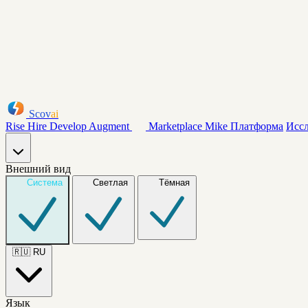
Scov
ai
Rise
Hire
Develop
Augment
Marketplace
Mike
Платформа
Исс
Внешний вид
Система
Светлая
Тёмная
🇷🇺
RU
Язык