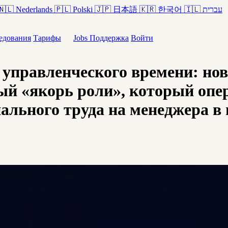
🇳🇱
Nederlands
🇵🇱
Polski
🇯🇵
日本語
🇰🇷
한국어
🇮🇱
עברית
едования
Тарифы
Jobs
Поддержка
Войти
 управленческого времени: нов
ый «якорь роли», который опер
ального труда на менеджера в