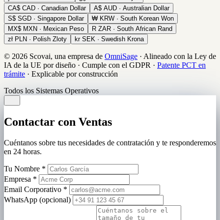
CA$
CAD · Canadian Dollar
A$
AUD · Australian Dollar
S$
SGD · Singapore Dollar
₩
KRW · South Korean Won
MX$
MXN · Mexican Peso
R
ZAR · South African Rand
zł
PLN · Polish Zloty
kr
SEK · Swedish Krona
© 2026 Scovai, una empresa de
OmniSage
·
Alineado con la Ley de
IA de la UE por diseño
·
Cumple con el GDPR
·
Patente PCT en
trámite
·
Explicable por construcción
Todos los Sistemas Operativos
Contactar con Ventas
Cuéntanos sobre tus necesidades de contratación y te responderemos
en 24 horas.
Tu Nombre
*
Empresa
*
Email Corporativo
*
WhatsApp (opcional)