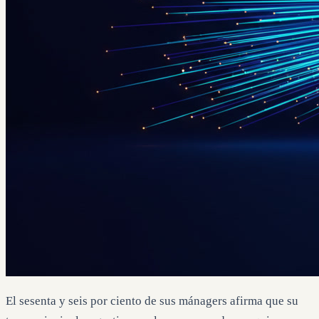
El sesenta y seis por ciento de sus mánagers afirma que su