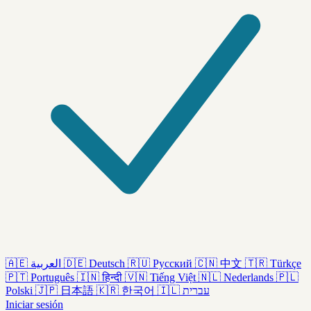
🇦🇪
العربية
🇩🇪
Deutsch
🇷🇺
Русский
🇨🇳
中文
🇹🇷
Türkçe
🇵🇹
Português
🇮🇳
हिन्दी
🇻🇳
Tiếng Việt
🇳🇱
Nederlands
🇵🇱
Polski
🇯🇵
日本語
🇰🇷
한국어
🇮🇱
עברית
Iniciar sesión