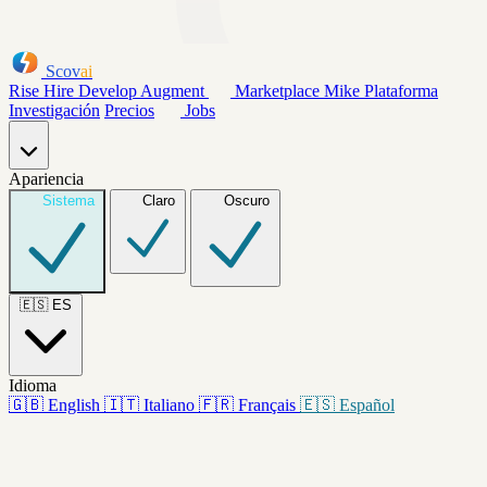
Scov
ai
Rise
Hire
Develop
Augment
Marketplace
Mike
Plataforma
Investigación
Precios
Jobs
Apariencia
Sistema
Claro
Oscuro
🇪🇸
ES
Idioma
🇬🇧
English
🇮🇹
Italiano
🇫🇷
Français
🇪🇸
Español