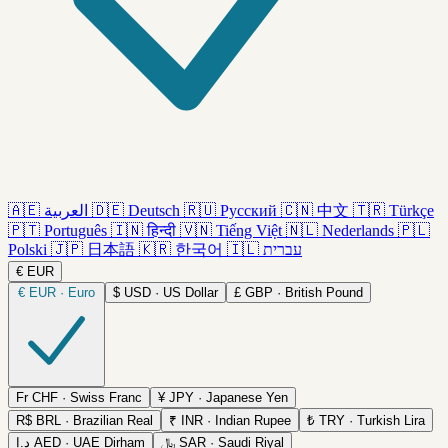
🇦🇪
العربية
🇩🇪
Deutsch
🇷🇺
Русский
🇨🇳
中文
🇹🇷
Türkçe
🇵🇹
Português
🇮🇳
हिन्दी
🇻🇳
Tiếng Việt
🇳🇱
Nederlands
🇵🇱
Polski
🇯🇵
日本語
🇰🇷
한국어
🇮🇱
עברית
€
EUR
€
EUR · Euro
$
USD · US Dollar
£
GBP · British Pound
Fr
CHF · Swiss Franc
¥
JPY · Japanese Yen
R$
BRL · Brazilian Real
₹
INR · Indian Rupee
₺
TRY · Turkish Lira
د.إ
AED · UAE Dirham
﷼
SAR · Saudi Riyal