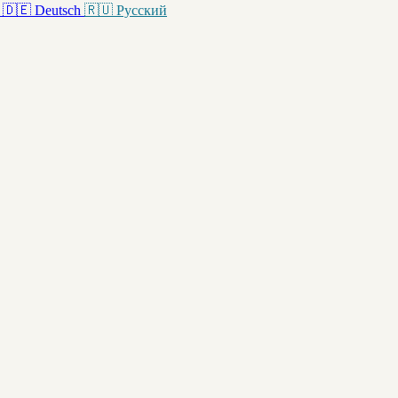
🇩🇪
Deutsch
🇷🇺
Русский