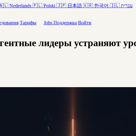
🇳🇱
Nederlands
🇵🇱
Polski
🇯🇵
日本語
🇰🇷
한국어
🇮🇱
עברית
едования
Тарифы
Jobs
Поддержка
Войти
Агентные лидеры устраняют у