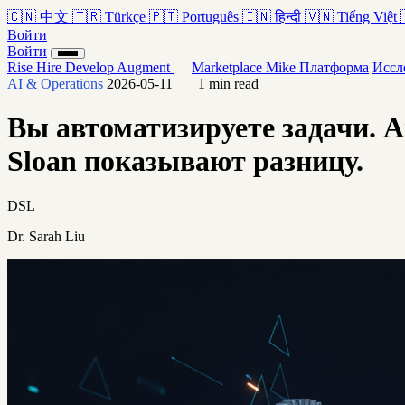
🇨🇳
中文
🇹🇷
Türkçe
🇵🇹
Português
🇮🇳
हिन्दी
🇻🇳
Tiếng Việt
Войти
Войти
Rise
Hire
Develop
Augment
Marketplace
Mike
Платформа
Иссл
AI & Operations
2026-05-11
1 min read
Вы автоматизируете задачи. 
Sloan показывают разницу.
DSL
Dr. Sarah Liu