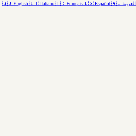
🇬🇧
English
🇮🇹
Italiano
🇫🇷
Français
🇪🇸
Español
🇦🇪
العربية