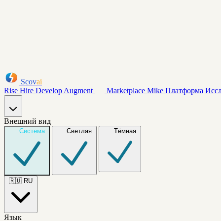
Scov
ai
Rise
Hire
Develop
Augment
Marketplace
Mike
Платформа
Исс
Внешний вид
Система
Светлая
Тёмная
🇷🇺
RU
Язык