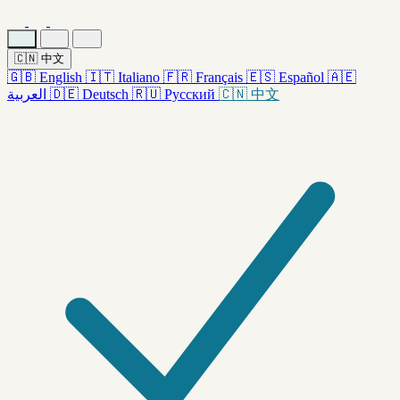
🇨🇳
中文
🇬🇧
English
🇮🇹
Italiano
🇫🇷
Français
🇪🇸
Español
🇦🇪
العربية
🇩🇪
Deutsch
🇷🇺
Русский
🇨🇳
中文