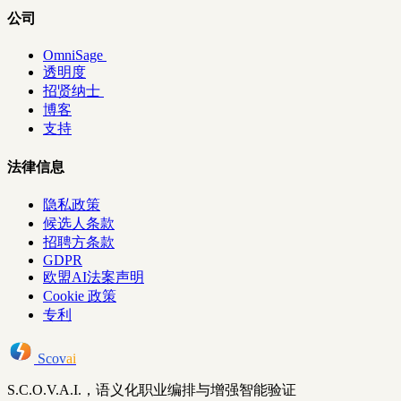
公司
OmniSage
透明度
招贤纳士
博客
支持
法律信息
隐私政策
候选人条款
招聘方条款
GDPR
欧盟AI法案声明
Cookie 政策
专利
Scov
ai
S.C.O.V.A.I.，语义化职业编排与增强智能验证