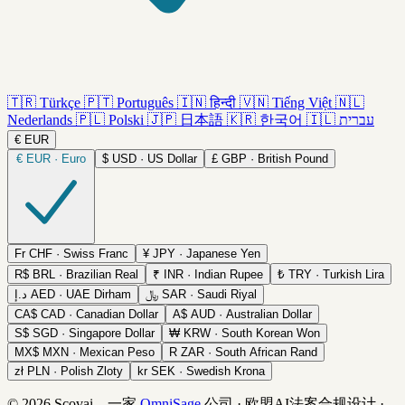
🇹🇷
Türkçe
🇵🇹
Português
🇮🇳
हिन्दी
🇻🇳
Tiếng Việt
🇳🇱
Nederlands
🇵🇱
Polski
🇯🇵
日本語
🇰🇷
한국어
🇮🇱
עברית
€
EUR
€
EUR · Euro
$
USD · US Dollar
£
GBP · British Pound
Fr
CHF · Swiss Franc
¥
JPY · Japanese Yen
R$
BRL · Brazilian Real
₹
INR · Indian Rupee
₺
TRY · Turkish Lira
د.إ
AED · UAE Dirham
﷼
SAR · Saudi Riyal
CA$
CAD · Canadian Dollar
A$
AUD · Australian Dollar
S$
SGD · Singapore Dollar
₩
KRW · South Korean Won
MX$
MXN · Mexican Peso
R
ZAR · South African Rand
zł
PLN · Polish Zloty
kr
SEK · Swedish Krona
© 2026 Scovai，一家
OmniSage
公司
·
欧盟AI法案合规设计
·