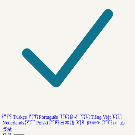
🇹🇷
Türkçe
🇵🇹
Português
🇮🇳
हिन्दी
🇻🇳
Tiếng Việt
🇳🇱
Nederlands
🇵🇱
Polski
🇯🇵
日本語
🇰🇷
한국어
🇮🇱
עברית
登录