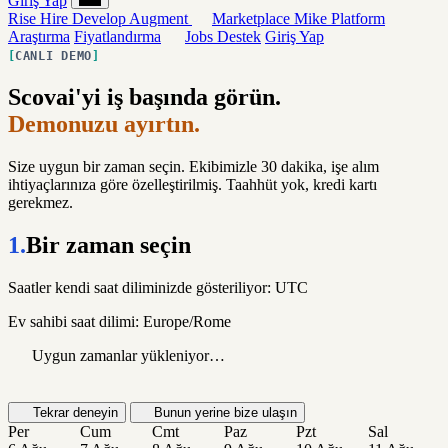
Giriş Yap
Rise
Hire
Develop
Augment
Marketplace
Mike
Platform
Araştırma
Fiyatlandırma
Jobs
Destek
Giriş Yap
CANLI DEMO
Scovai'yi iş başında görün.
Demonuzu ayırtın.
Size uygun bir zaman seçin. Ekibimizle 30 dakika, işe alım
ihtiyaçlarınıza göre özelleştirilmiş. Taahhüt yok, kredi kartı
gerekmez.
1.
Bir zaman seçin
Saatler kendi saat diliminizde gösteriliyor: UTC
Ev sahibi saat dilimi: Europe/Rome
Uygun zamanlar yükleniyor…
Tekrar deneyin
Bunun yerine bize ulaşın
Per
Cum
Cmt
Paz
Pzt
Sal