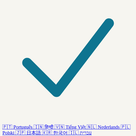
🇵🇹
Português
🇮🇳
हिन्दी
🇻🇳
Tiếng Việt
🇳🇱
Nederlands
🇵🇱
Polski
🇯🇵
日本語
🇰🇷
한국어
🇮🇱
עברית