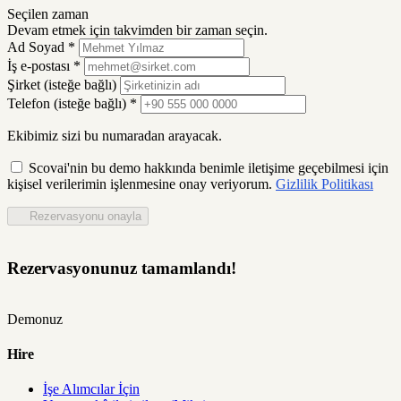
Seçilen zaman
Devam etmek için takvimden bir zaman seçin.
Ad Soyad
*
İş e-postası
*
Şirket
(isteğe bağlı)
Telefon
(isteğe bağlı)
*
Ekibimiz sizi bu numaradan arayacak.
Scovai'nin bu demo hakkında benimle iletişime geçebilmesi için
kişisel verilerimin işlenmesine onay veriyorum.
Gizlilik Politikası
Rezervasyonu onayla
Rezervasyonunuz tamamlandı!
Demonuz
Hire
İşe Alımcılar İçin