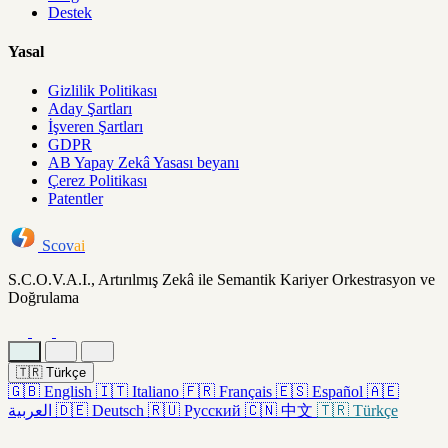
Destek
Yasal
Gizlilik Politikası
Aday Şartları
İşveren Şartları
GDPR
AB Yapay Zekâ Yasası beyanı
Çerez Politikası
Patentler
Scov
ai
S.C.O.V.A.I., Artırılmış Zekâ ile Semantik Kariyer Orkestrasyon ve
Doğrulama
🇹🇷
Türkçe
🇬🇧
English
🇮🇹
Italiano
🇫🇷
Français
🇪🇸
Español
🇦🇪
العربية
🇩🇪
Deutsch
🇷🇺
Русский
🇨🇳
中文
🇹🇷
Türkçe