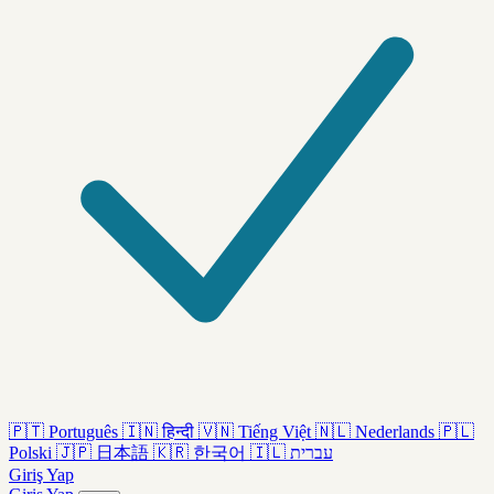
🇵🇹
Português
🇮🇳
हिन्दी
🇻🇳
Tiếng Việt
🇳🇱
Nederlands
🇵🇱
Polski
🇯🇵
日本語
🇰🇷
한국어
🇮🇱
עברית
Giriş Yap