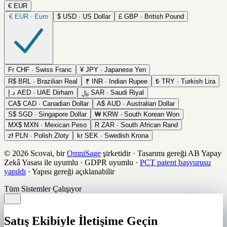
€
EUR
€
EUR · Euro
$
USD · US Dollar
£
GBP · British Pound
Fr
CHF · Swiss Franc
¥
JPY · Japanese Yen
R$
BRL · Brazilian Real
₹
INR · Indian Rupee
₺
TRY · Turkish Lira
د.إ
AED · UAE Dirham
﷼
SAR · Saudi Riyal
CA$
CAD · Canadian Dollar
A$
AUD · Australian Dollar
S$
SGD · Singapore Dollar
₩
KRW · South Korean Won
MX$
MXN · Mexican Peso
R
ZAR · South African Rand
zł
PLN · Polish Zloty
kr
SEK · Swedish Krona
© 2026 Scovai, bir
OmniSage
şirketidir
·
Tasarımı gereği AB Yapay
Zekâ Yasası ile uyumlu
·
GDPR uyumlu
·
PCT patent başvurusu
yapıldı
·
Yapısı gereği açıklanabilir
Tüm Sistemler Çalışıyor
Satış Ekibiyle İletişime Geçin