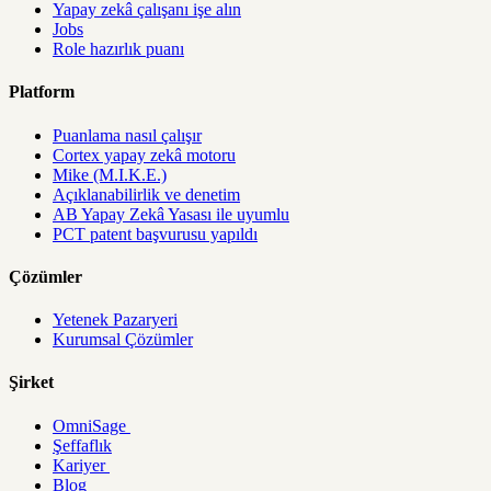
Yapay zekâ çalışanı işe alın
Jobs
Role hazırlık puanı
Platform
Puanlama nasıl çalışır
Cortex yapay zekâ motoru
Mike (M.I.K.E.)
Açıklanabilirlik ve denetim
AB Yapay Zekâ Yasası ile uyumlu
PCT patent başvurusu yapıldı
Çözümler
Yetenek Pazaryeri
Kurumsal Çözümler
Şirket
OmniSage
Şeffaflık
Kariyer
Blog