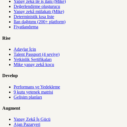
Yapay zekâ ile iş ilanı (Mike)
Değerlendirme oluşturucu
Yapay zekâ mülakatı (Mike)
Deterministik kısa liste
İlan dağıtımı (200+ platform)
Fiyatlandırma
Rise
Adaylar İçin
Talent Passport (4 seviye)
Yetkinlik Sertifikaları
Mike yapay zekâ koçu
Develop
Performans ve Yedekleme
9 kutu yetenek matrisi
Gelişim planları
Augment
Yapay Zekâ İş Gücü
Ajan Pazaryeri