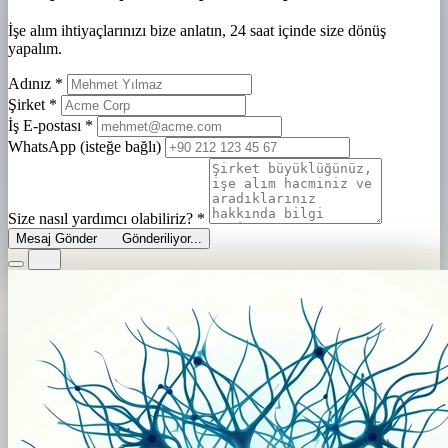
İşe alım ihtiyaçlarınızı bize anlatın, 24 saat içinde size dönüş
yapalım.
Adınız
*
Şirket
*
İş E-postası
*
WhatsApp (isteğe bağlı)
Size nasıl yardımcı olabiliriz?
*
Mesaj Gönder
Gönderiliyor...