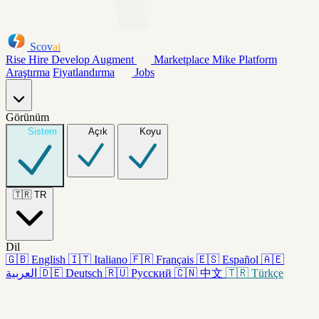
Scov
ai
Rise
Hire
Develop
Augment
Marketplace
Mike
Platform
Araştırma
Fiyatlandırma
Jobs
Görünüm
Sistem
Açık
Koyu
🇹🇷
TR
Dil
🇬🇧
English
🇮🇹
Italiano
🇫🇷
Français
🇪🇸
Español
🇦🇪
العربية
🇩🇪
Deutsch
🇷🇺
Русский
🇨🇳
中文
🇹🇷
Türkçe