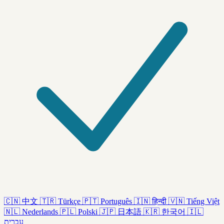
🇨🇳
中文
🇹🇷
Türkçe
🇵🇹
Português
🇮🇳
हिन्दी
🇻🇳
Tiếng Việt
🇳🇱
Nederlands
🇵🇱
Polski
🇯🇵
日本語
🇰🇷
한국어
🇮🇱
עברית