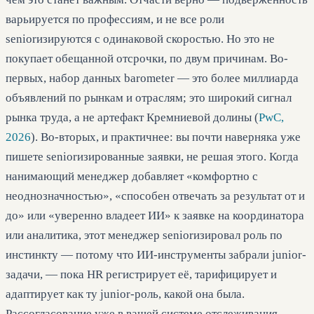
варьируется по профессиям, и не все роли
seniorизируются с одинаковой скоростью. Но это не
покупает обещанной отсрочки, по двум причинам. Во-
первых, набор данных barometer — это более миллиарда
объявлений по рынкам и отраслям; это широкий сигнал
рынка труда, а не артефакт Кремниевой долины (
PwC,
2026
). Во-вторых, и практичнее: вы почти наверняка уже
пишете seniorизированные заявки, не решая этого. Когда
нанимающий менеджер добавляет «комфортно с
неоднозначностью», «способен отвечать за результат от и
до» или «уверенно владеет ИИ» к заявке на координатора
или аналитика, этот менеджер seniorизировал роль по
инстинкту — потому что ИИ-инструменты забрали junior-
задачи, — пока HR регистрирует её, тарифицирует и
адаптирует как ту junior-роль, какой она была.
Рассогласование уже в вашей системе отслеживания