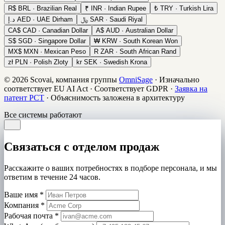
R$
BRL · Brazilian Real
₹
INR · Indian Rupee
₺
TRY · Turkish Lira
د.إ
AED · UAE Dirham
﷼
SAR · Saudi Riyal
CA$
CAD · Canadian Dollar
A$
AUD · Australian Dollar
S$
SGD · Singapore Dollar
₩
KRW · South Korean Won
MX$
MXN · Mexican Peso
R
ZAR · South African Rand
zł
PLN · Polish Zloty
kr
SEK · Swedish Krona
© 2026 Scovai, компания группы
OmniSage
·
Изначально
соответствует EU AI Act
·
Соответствует GDPR
·
Заявка на
патент PCT
·
Объяснимость заложена в архитектуру
Все системы работают
Связаться с отделом продаж
Расскажите о ваших потребностях в подборе персонала, и мы
ответим в течение 24 часов.
Ваше имя
*
Компания
*
Рабочая почта
*