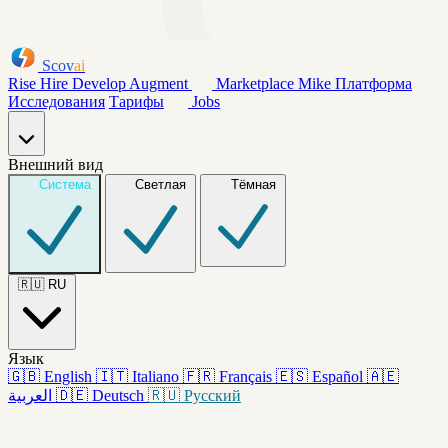
Scov
ai
Rise
Hire
Develop
Augment
Marketplace
Mike
Платформа
Исследования
Тарифы
Jobs
Внешний вид
Система
Светлая
Тёмная
🇷🇺
RU
Язык
🇬🇧
English
🇮🇹
Italiano
🇫🇷
Français
🇪🇸
Español
🇦🇪
العربية
🇩🇪
Deutsch
🇷🇺
Русский