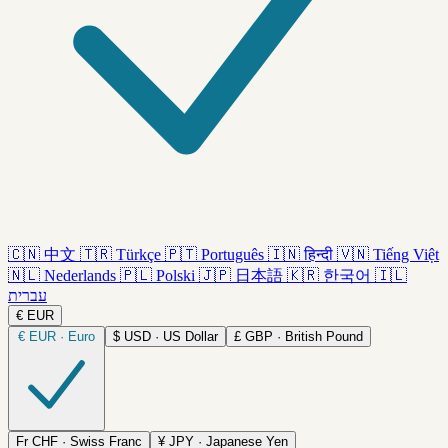
🇨🇳
中文
🇹🇷
Türkçe
🇵🇹
Português
🇮🇳
हिन्दी
🇻🇳
Tiếng Việt
🇳🇱
Nederlands
🇵🇱
Polski
🇯🇵
日本語
🇰🇷
한국어
🇮🇱
עברית
€
EUR
€
EUR · Euro
$
USD · US Dollar
£
GBP · British Pound
Fr
CHF · Swiss Franc
¥
JPY · Japanese Yen