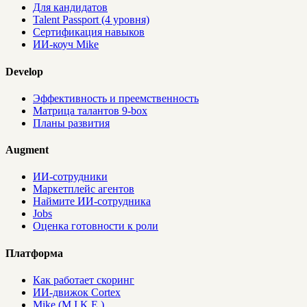
Для кандидатов
Talent Passport (4 уровня)
Сертификация навыков
ИИ-коуч Mike
Develop
Эффективность и преемственность
Матрица талантов 9-box
Планы развития
Augment
ИИ-сотрудники
Маркетплейс агентов
Наймите ИИ-сотрудника
Jobs
Оценка готовности к роли
Платформа
Как работает скоринг
ИИ-движок Cortex
Mike (M.I.K.E.)