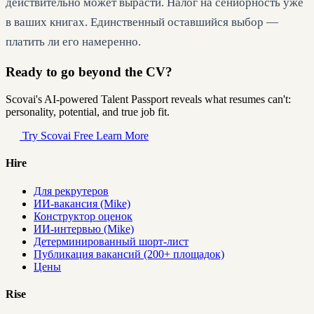
действительно может вырасти. Налог на сениорность уже
в ваших книгах. Единственный оставшийся выбор —
платить ли его намеренно.
Ready to go beyond the CV?
Scovai's AI-powered Talent Passport reveals what resumes can't:
personality, potential, and true job fit.
Try Scovai Free
Learn More
Hire
Для рекрутеров
ИИ-вакансия (Mike)
Конструктор оценок
ИИ-интервью (Mike)
Детерминированный шорт-лист
Публикация вакансий (200+ площадок)
Цены
Rise