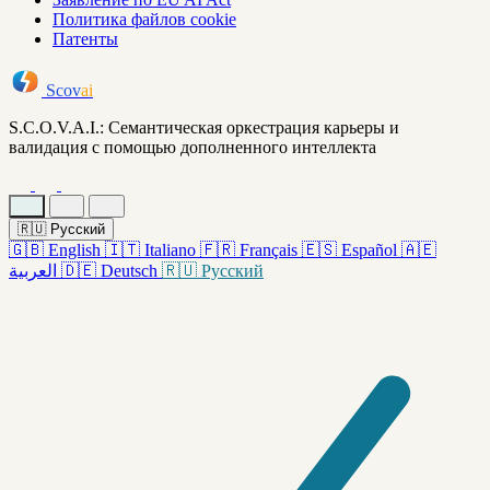
Политика файлов cookie
Патенты
Scov
ai
S.C.O.V.A.I.: Семантическая оркестрация карьеры и
валидация с помощью дополненного интеллекта
🇷🇺
Русский
🇬🇧
English
🇮🇹
Italiano
🇫🇷
Français
🇪🇸
Español
🇦🇪
العربية
🇩🇪
Deutsch
🇷🇺
Русский