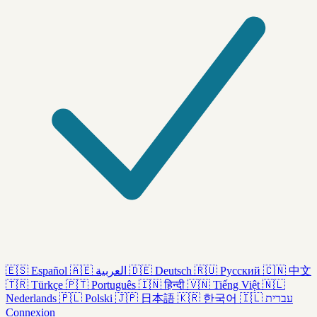
🇪🇸
Español
🇦🇪
العربية
🇩🇪
Deutsch
🇷🇺
Русский
🇨🇳
中文
🇹🇷
Türkçe
🇵🇹
Português
🇮🇳
हिन्दी
🇻🇳
Tiếng Việt
🇳🇱
Nederlands
🇵🇱
Polski
🇯🇵
日本語
🇰🇷
한국어
🇮🇱
עברית
Connexion