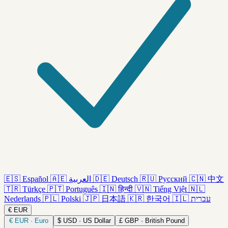
🇪🇸
Español
🇦🇪
العربية
🇩🇪
Deutsch
🇷🇺
Русский
🇨🇳
中文
🇹🇷
Türkçe
🇵🇹
Português
🇮🇳
हिन्दी
🇻🇳
Tiếng Việt
🇳🇱
Nederlands
🇵🇱
Polski
🇯🇵
日本語
🇰🇷
한국어
🇮🇱
עברית
€
EUR
€
EUR · Euro
$
USD · US Dollar
£
GBP · British Pound