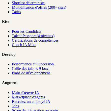
Shortlist déterministe
Multidiffusion d'offres (200+ sites)
Tarifs
Rise
Pour les Candidats
Talent Passport (4 niveaux)
Certifications de compétences
Coach IA Mike
Develop
Performance et Succession
Grille des talents 9-box
Plans de développement
Augment
Main-d'œuvre IA
Marketplace d'agents
Recrutez un employé IA
Jobs
Score de préparation au poste