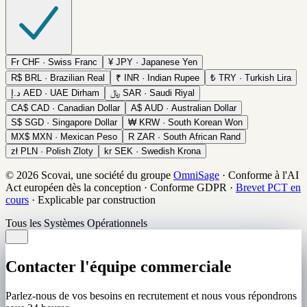
Fr
CHF · Swiss Franc
¥
JPY · Japanese Yen
R$
BRL · Brazilian Real
₹
INR · Indian Rupee
₺
TRY · Turkish Lira
د.إ
AED · UAE Dirham
﷼
SAR · Saudi Riyal
CA$
CAD · Canadian Dollar
A$
AUD · Australian Dollar
S$
SGD · Singapore Dollar
₩
KRW · South Korean Won
MX$
MXN · Mexican Peso
R
ZAR · South African Rand
zł
PLN · Polish Zloty
kr
SEK · Swedish Krona
© 2026 Scovai, une société du groupe
OmniSage
·
Conforme à l'AI
Act européen dès la conception
·
Conforme GDPR
·
Brevet PCT en
cours
·
Explicable par construction
Tous les Systèmes Opérationnels
Contacter l'équipe commerciale
Parlez-nous de vos besoins en recrutement et nous vous répondrons