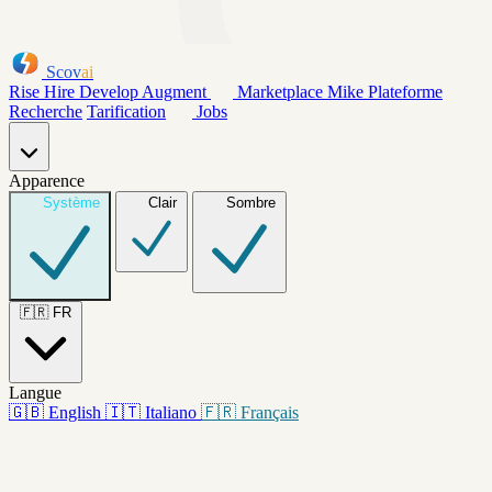
Scov
ai
Rise
Hire
Develop
Augment
Marketplace
Mike
Plateforme
Recherche
Tarification
Jobs
Apparence
Système
Clair
Sombre
🇫🇷
FR
Langue
🇬🇧
English
🇮🇹
Italiano
🇫🇷
Français