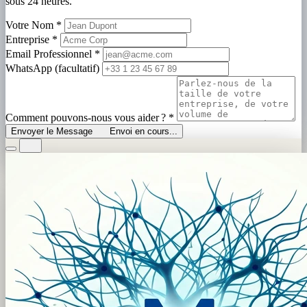
sous 24 heures.
Votre Nom
*
Entreprise
*
Email Professionnel
*
WhatsApp (facultatif)
Comment pouvons-nous vous aider ?
*
Envoyer le Message
Envoi en cours...