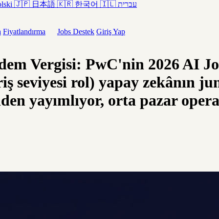
lski
🇯🇵
日本語
🇰🇷
한국어
🇮🇱
עברית
a
Fiyatlandırma
Jobs
Destek
Giriş Yap
ıdem Vergisi: PwC'nin 2026 AI J
iş seviyesi rol) yapay zekânın ju
niden yayımlıyor, orta pazar opera