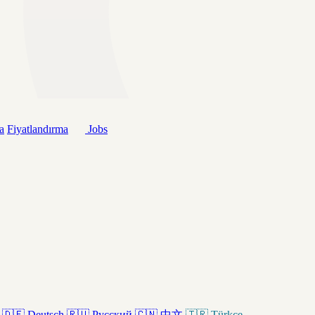
a
Fiyatlandırma
Jobs
🇩🇪
Deutsch
🇷🇺
Русский
🇨🇳
中文
🇹🇷
Türkçe