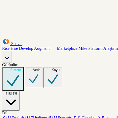
Scov
ai
Rise
Hire
Develop
Augment
Marketplace
Mike
Platform
Araştırm
Görünüm
Sistem
Açık
Koyu
🇹🇷
TR
Dil
🇬🇧
English
🇮🇹
Italiano
🇫🇷
Français
🇪🇸
Español
🇦🇪
العربية