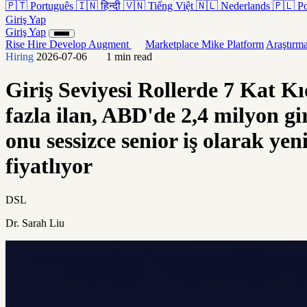
🇵🇹
Português
🇮🇳
हिन्दी
🇻🇳
Tiếng Việt
🇳🇱
Nederlands
🇵🇱
Po
Giriş Yap
Giriş Yap
Rise
Hire
Develop
Augment
Marketplace
Mike
Platform
Araştırm
Hiring
2026-07-06
1 min read
Giriş Seviyesi Rollerde 7 Kat K
fazla ilan, ABD'de 2,4 milyon gir
onu sessizce senior iş olarak ye
fiyatlıyor
DSL
Dr. Sarah Liu