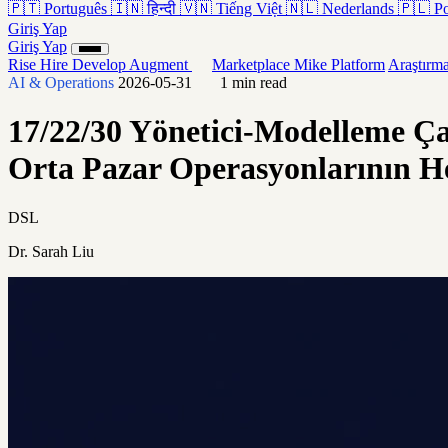
🇵🇹
Português
🇮🇳
हिन्दी
🇻🇳
Tiếng Việt
🇳🇱
Nederlands
🇵🇱
Po
Giriş Yap
Giriş Yap
Rise
Hire
Develop
Augment
Marketplace
Mike
Platform
Araştırm
AI & Operations
2026-05-31
1 min read
17/22/30 Yönetici-Modelleme Ça
Orta Pazar Operasyonlarının He
DSL
Dr. Sarah Liu