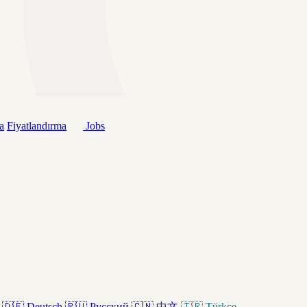
a
Fiyatlandırma
Jobs
🇩🇪
Deutsch
🇷🇺
Русский
🇨🇳
中文
🇹🇷
Türkçe