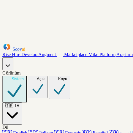
Scov
ai
Rise
Hire
Develop
Augment
Marketplace
Mike
Platform
Araştırm
Görünüm
Sistem
Açık
Koyu
🇹🇷
TR
Dil
🇬🇧
English
🇮🇹
Italiano
🇫🇷
Français
🇪🇸
Español
🇦🇪
العربية