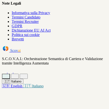
Note Legali
Informativa sulla Privacy
Termini Candidato
Termini Recruiter
GDPR
Dichiarazione EU AI Act
Politica sui cookie
Brevetti
Scov
ai
S.C.O.V.A.I.: Orchestrazione Semantica di Carriera e Validazione
tramite Intelligenza Aumentata
🇮🇹
Italiano
🇬🇧
English
🇮🇹
Italiano