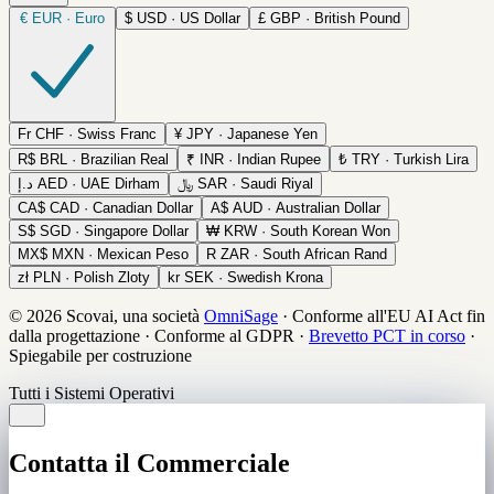
€
EUR · Euro
$
USD · US Dollar
£
GBP · British Pound
Fr
CHF · Swiss Franc
¥
JPY · Japanese Yen
R$
BRL · Brazilian Real
₹
INR · Indian Rupee
₺
TRY · Turkish Lira
د.إ
AED · UAE Dirham
﷼
SAR · Saudi Riyal
CA$
CAD · Canadian Dollar
A$
AUD · Australian Dollar
S$
SGD · Singapore Dollar
₩
KRW · South Korean Won
MX$
MXN · Mexican Peso
R
ZAR · South African Rand
zł
PLN · Polish Zloty
kr
SEK · Swedish Krona
© 2026 Scovai, una società
OmniSage
·
Conforme all'EU AI Act fin
dalla progettazione
·
Conforme al GDPR
·
Brevetto PCT in corso
·
Spiegabile per costruzione
Tutti i Sistemi Operativi
Contatta il Commerciale