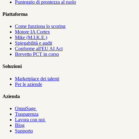
Punteggio di prontezza al ruolo
Piattaforma
Come funziona lo scoring
Motore IA Cortex
Mike (M.I.K.E.)
Spiegabilità e audit
Conforme all'EU AI Act
Brevetto PCT in corso
Soluzioni
Marketplace dei talenti
Per le aziende
Azienda
OmniSage
Trasparenza
Lavora con noi
Blog
Supporto