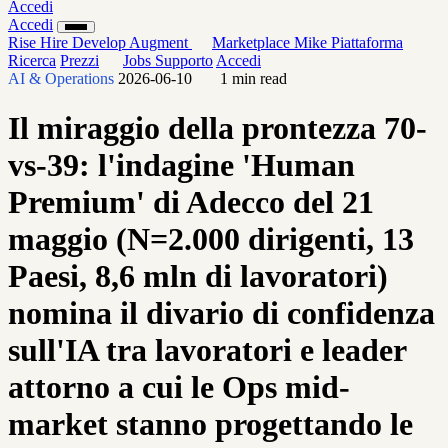
Accedi
Accedi
Rise
Hire
Develop
Augment
Marketplace
Mike
Piattaforma
Ricerca
Prezzi
Jobs
Supporto
Accedi
AI & Operations
2026-06-10
1 min read
Il miraggio della prontezza 70-
vs-39: l'indagine 'Human
Premium' di Adecco del 21
maggio (N=2.000 dirigenti, 13
Paesi, 8,6 mln di lavoratori)
nomina il divario di confidenza
sull'IA tra lavoratori e leader
attorno a cui le Ops mid-
market stanno progettando le