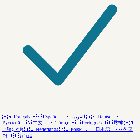
🇫🇷
Français
🇪🇸
Español
🇦🇪
العربية
🇩🇪
Deutsch
🇷🇺
Русский
🇨🇳
中文
🇹🇷
Türkçe
🇵🇹
Português
🇮🇳
हिन्दी
🇻🇳
Tiếng Việt
🇳🇱
Nederlands
🇵🇱
Polski
🇯🇵
日本語
🇰🇷
한국
어
🇮🇱
עברית