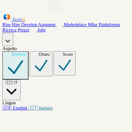
Scov
ai
Rise
Hire
Develop
Augment
Marketplace
Mike
Piattaforma
Ricerca
Prezzi
Jobs
Aspetto
Sistema
Chiaro
Scuro
🇮🇹
IT
Lingua
🇬🇧
English
🇮🇹
Italiano