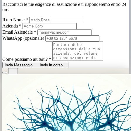
Raccontaci le tue esigenze di assunzione e ti risponderemo entro 24
ore.
Il tuo Nome
*
Azienda
*
Email Aziendale
*
WhatsApp (opzionale)
Come possiamo aiutarti?
*
Invia Messaggio
Invio in corso...