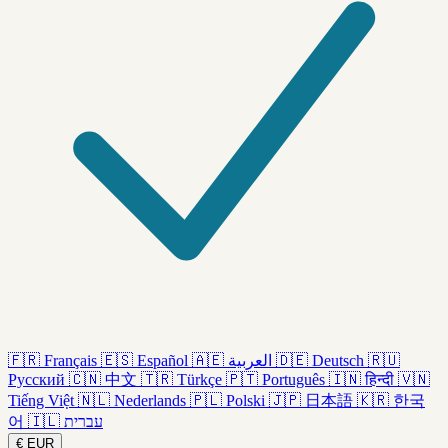
🇫🇷
Français
🇪🇸
Español
🇦🇪
العربية
🇩🇪
Deutsch
🇷🇺
Русский
🇨🇳
中文
🇹🇷
Türkçe
🇵🇹
Português
🇮🇳
हिन्दी
🇻🇳
Tiếng Việt
🇳🇱
Nederlands
🇵🇱
Polski
🇯🇵
日本語
🇰🇷
한국
어
🇮🇱
עברית
€
EUR