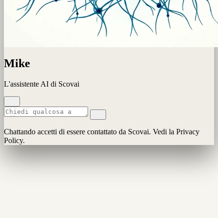
Mike
L'assistente AI di Scovai
Chattando accetti di essere contattato da Scovai. Vedi la Privacy
Policy.