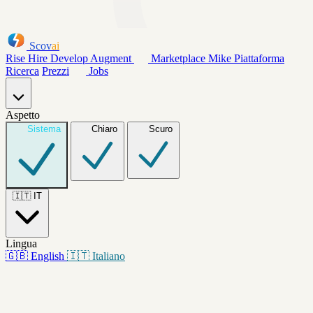
Scov
ai
Rise
Hire
Develop
Augment
Marketplace
Mike
Piattaforma
Ricerca
Prezzi
Jobs
Aspetto
Sistema
Chiaro
Scuro
🇮🇹
IT
Lingua
🇬🇧
English
🇮🇹
Italiano