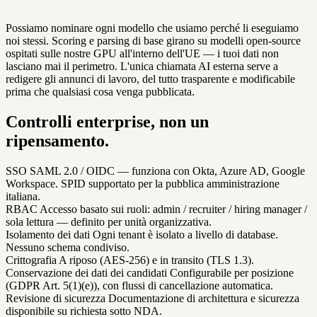
Possiamo nominare ogni modello che usiamo perché li eseguiamo
noi stessi. Scoring e parsing di base girano su modelli open-source
ospitati sulle nostre GPU all'interno dell'UE — i tuoi dati non
lasciano mai il perimetro. L'unica chiamata AI esterna serve a
redigere gli annunci di lavoro, del tutto trasparente e modificabile
prima che qualsiasi cosa venga pubblicata.
Controlli enterprise, non un
ripensamento.
SSO
SAML 2.0 / OIDC — funziona con Okta, Azure AD, Google
Workspace. SPID supportato per la pubblica amministrazione
italiana.
RBAC
Accesso basato sui ruoli: admin / recruiter / hiring manager /
sola lettura — definito per unità organizzativa.
Isolamento dei dati
Ogni tenant è isolato a livello di database.
Nessuno schema condiviso.
Crittografia
A riposo (AES-256) e in transito (TLS 1.3).
Conservazione dei dati dei candidati
Configurabile per posizione
(GDPR Art. 5(1)(e)), con flussi di cancellazione automatica.
Revisione di sicurezza
Documentazione di architettura e sicurezza
disponibile su richiesta sotto NDA.