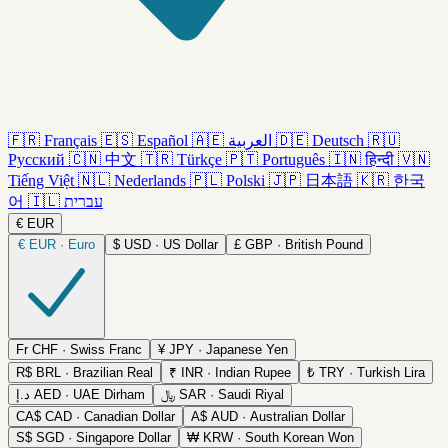
🇫🇷
Français
🇪🇸
Español
🇦🇪
العربية
🇩🇪
Deutsch
🇷🇺
Русский
🇨🇳
中文
🇹🇷
Türkçe
🇵🇹
Português
🇮🇳
हिन्दी
🇻🇳
Tiếng Việt
🇳🇱
Nederlands
🇵🇱
Polski
🇯🇵
日本語
🇰🇷
한국
어
🇮🇱
עברית
€
EUR
€
EUR · Euro
$
USD · US Dollar
£
GBP · British Pound
Fr
CHF · Swiss Franc
¥
JPY · Japanese Yen
R$
BRL · Brazilian Real
₹
INR · Indian Rupee
₺
TRY · Turkish Lira
د.إ
AED · UAE Dirham
﷼
SAR · Saudi Riyal
CA$
CAD · Canadian Dollar
A$
AUD · Australian Dollar
S$
SGD · Singapore Dollar
₩
KRW · South Korean Won