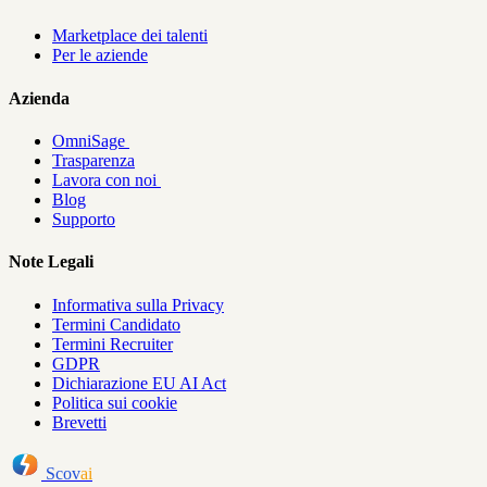
Marketplace dei talenti
Per le aziende
Azienda
OmniSage
Trasparenza
Lavora con noi
Blog
Supporto
Note Legali
Informativa sulla Privacy
Termini Candidato
Termini Recruiter
GDPR
Dichiarazione EU AI Act
Politica sui cookie
Brevetti
Scov
ai