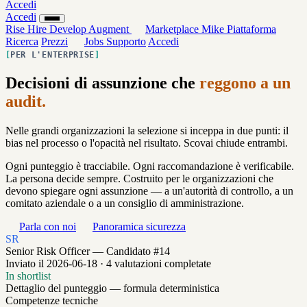
Accedi
Accedi
Rise
Hire
Develop
Augment
Marketplace
Mike
Piattaforma
Ricerca
Prezzi
Jobs
Supporto
Accedi
PER L'ENTERPRISE
Decisioni di assunzione che
reggono a un
audit.
Nelle grandi organizzazioni la selezione si inceppa in due punti: il
bias nel processo o l'opacità nel risultato. Scovai chiude entrambi.
Ogni punteggio è tracciabile. Ogni raccomandazione è verificabile.
La persona decide sempre. Costruito per le organizzazioni che
devono spiegare ogni assunzione — a un'autorità di controllo, a un
comitato aziendale o a un consiglio di amministrazione.
Parla con noi
Panoramica sicurezza
SR
Senior Risk Officer — Candidato #14
Inviato il 2026-06-18 · 4 valutazioni completate
In shortlist
Dettaglio del punteggio — formula deterministica
Competenze tecniche