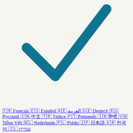
🇫🇷
Français
🇪🇸
Español
🇦🇪
العربية
🇩🇪
Deutsch
🇷🇺
Русский
🇨🇳
中文
🇹🇷
Türkçe
🇵🇹
Português
🇮🇳
हिन्दी
🇻🇳
Tiếng Việt
🇳🇱
Nederlands
🇵🇱
Polski
🇯🇵
日本語
🇰🇷
한국
어
🇮🇱
עברית