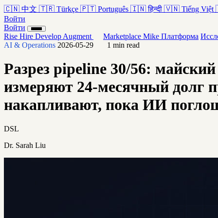
🇨🇳
中文
🇹🇷
Türkçe
🇵🇹
Português
🇮🇳
हिन्दी
🇻🇳
Tiếng Việt
Войти
Войти
Rise
Hire
Develop
Augment
Marketplace
Mike
Платформа
Иссл
AI & Operations
2026-05-29
1 min read
Разрез pipeline 30/56: майски
измеряют 24-месячный долг п
накапливают, пока ИИ поглощ
DSL
Dr. Sarah Liu