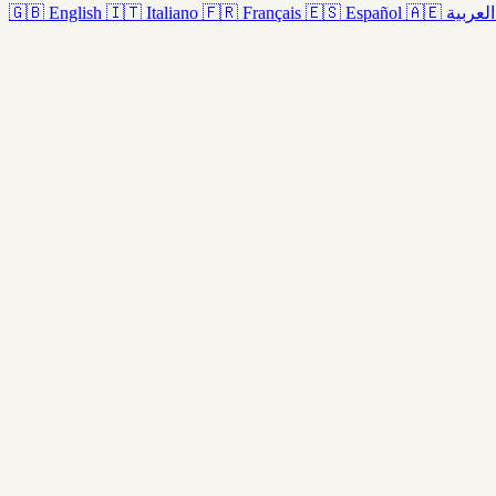
🇬🇧
English
🇮🇹
Italiano
🇫🇷
Français
🇪🇸
Español
🇦🇪
العربية