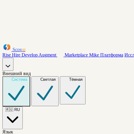
Scov
ai
Rise
Hire
Develop
Augment
Marketplace
Mike
Платформа
Исс
Внешний вид
Система
Светлая
Тёмная
🇷🇺
RU
Язык