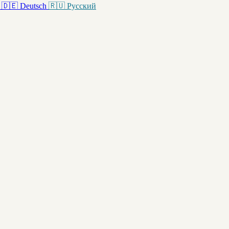
🇩🇪
Deutsch
🇷🇺
Русский