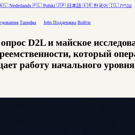
🇳🇱
Nederlands
🇵🇱
Polski
🇯🇵
日本語
🇰🇷
한국어
🇮🇱
עברית
едования
Тарифы
Jobs
Поддержка
Войти
й опрос D2L и майское исследо
реемственности, который опер
ает работу начального уровня