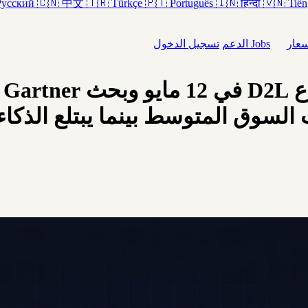
Русский
🇨🇳
中文
🇹🇷
Türkçe
🇵🇹
Português
🇮🇳
हिन्दी
🇻🇳
Tiến
سعار
Jobs
الدعم
تسجيل الدخول
عمليات السوق المتوسط بينما يبتلع ا