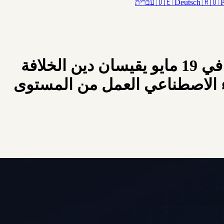
🇷🇺
Deutsch
🇩🇪
עברית
اقتطاع 30/56 لخط الإمداد: استطلاع D2L في 12 مايو وبحث Gartner في 19 مايو يقيسان دين الخلافة
لذكاء الاصطناعي العمل من المستوى