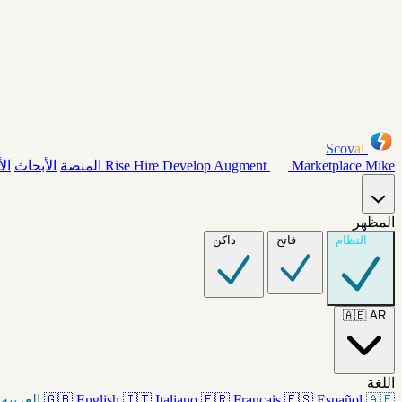
Scov
ai
Mike
Marketplace
Augment
Develop
Hire
Rise
المنصة
الأبحاث
ال
المظهر
النظام
فاتح
داكن
🇦🇪
AR
اللغة
🇦🇪
Español
🇪🇸
Français
🇫🇷
Italiano
🇮🇹
English
🇬🇧
العربية