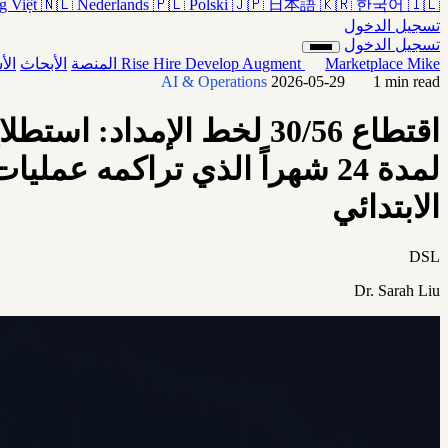
g Việt
🇳🇱
Nederlands
🇵🇱
Polski
🇯🇵
日本語
🇰🇷
한국어
🇮🇱
تسجيل الدخول
تسجيل الدخول
Mike
Marketplace
Augment
Develop
Hire
Rise
المنصة
الأبحاث
الأ
AI & Operations
2026-05-29
1 min read
لمدة 24 شهراً الذي تراكمه 
الابتدائي
DSL
Dr. Sarah Liu