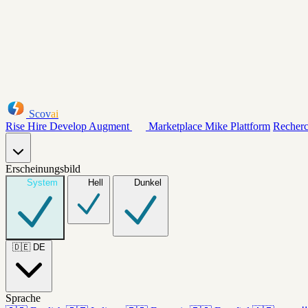
Scov
ai
Rise
Hire
Develop
Augment
Marketplace
Mike
Plattform
Recher
Erscheinungsbild
System
Hell
Dunkel
🇩🇪
DE
Sprache