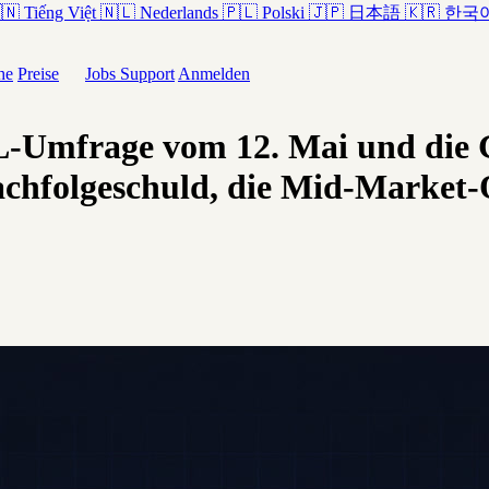
🇳
Tiếng Việt
🇳🇱
Nederlands
🇵🇱
Polski
🇯🇵
日本語
🇰🇷
한국
he
Preise
Jobs
Support
Anmelden
2L-Umfrage vom 12. Mai und die
achfolgeschuld, die Mid-Market