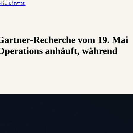
어
🇮🇱
עברית
 Gartner-Recherche vom 19. Mai
-Operations anhäuft, während