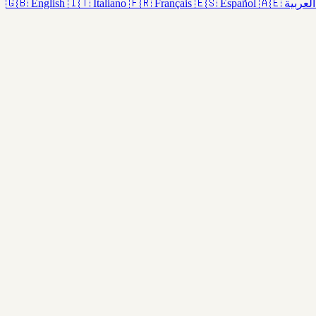
🇬🇧
English
🇮🇹
Italiano
🇫🇷
Français
🇪🇸
Español
🇦🇪
العربية