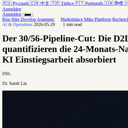
🇷🇺
Русский
🇨🇳
中文
🇹🇷
Türkçe
🇵🇹
Português
🇮🇳
हिन्दी

Anmelden
Anmelden
Rise
Hire
Develop
Augment
Marketplace
Mike
Plattform
Recherc
AI & Operations
2026-05-29
1 min read
Der 30/56-Pipeline-Cut: Die D
quantifizieren die 24-Monats-N
KI Einstiegsarbeit absorbiert
DSL
Dr. Sarah Liu