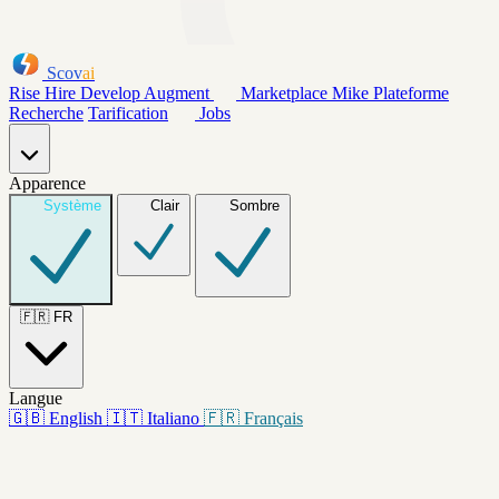
Scov
ai
Rise
Hire
Develop
Augment
Marketplace
Mike
Plateforme
Recherche
Tarification
Jobs
Apparence
Système
Clair
Sombre
🇫🇷
FR
Langue
🇬🇧
English
🇮🇹
Italiano
🇫🇷
Français