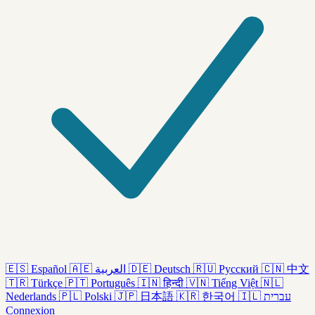
🇪🇸
Español
🇦🇪
العربية
🇩🇪
Deutsch
🇷🇺
Русский
🇨🇳
中文
🇹🇷
Türkçe
🇵🇹
Português
🇮🇳
हिन्दी
🇻🇳
Tiếng Việt
🇳🇱
Nederlands
🇵🇱
Polski
🇯🇵
日本語
🇰🇷
한국어
🇮🇱
עברית
Connexion