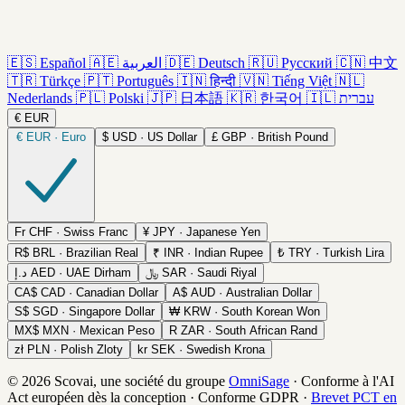
🇪🇸
Español
🇦🇪
العربية
🇩🇪
Deutsch
🇷🇺
Русский
🇨🇳
中文
🇹🇷
Türkçe
🇵🇹
Português
🇮🇳
हिन्दी
🇻🇳
Tiếng Việt
🇳🇱
Nederlands
🇵🇱
Polski
🇯🇵
日本語
🇰🇷
한국어
🇮🇱
עברית
€
EUR
€
EUR · Euro
$
USD · US Dollar
£
GBP · British Pound
Fr
CHF · Swiss Franc
¥
JPY · Japanese Yen
R$
BRL · Brazilian Real
₹
INR · Indian Rupee
₺
TRY · Turkish Lira
د.إ
AED · UAE Dirham
﷼
SAR · Saudi Riyal
CA$
CAD · Canadian Dollar
A$
AUD · Australian Dollar
S$
SGD · Singapore Dollar
₩
KRW · South Korean Won
MX$
MXN · Mexican Peso
R
ZAR · South African Rand
zł
PLN · Polish Zloty
kr
SEK · Swedish Krona
© 2026 Scovai, une société du groupe
OmniSage
·
Conforme à l'AI
Act européen dès la conception
·
Conforme GDPR
·
Brevet PCT en