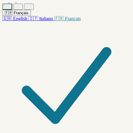
🇫🇷
Français
🇬🇧
English
🇮🇹
Italiano
🇫🇷
Français