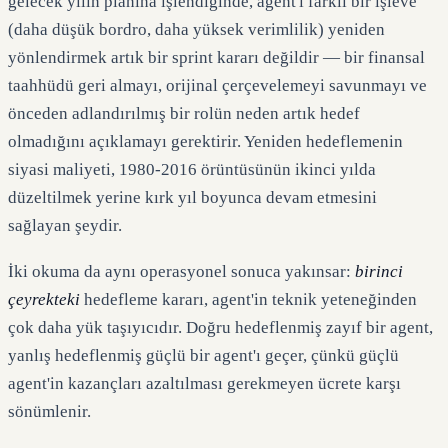
gelecek yılın planına işlendiğinde, agent'i farklı bir işleve
(daha düşük bordro, daha yüksek verimlilik) yeniden
yönlendirmek artık bir sprint kararı değildir — bir finansal
taahhüdü geri almayı, orijinal çerçevelemeyi savunmayı ve
önceden adlandırılmış bir rolün neden artık hedef
olmadığını açıklamayı gerektirir. Yeniden hedeflemenin
siyasi maliyeti, 1980-2016 örüntüsünün ikinci yılda
düzeltilmek yerine kırk yıl boyunca devam etmesini
sağlayan şeydir.
İki okuma da aynı operasyonel sonuca yakınsar:
birinci
çeyrekteki
hedefleme kararı, agent'in teknik yeteneğinden
çok daha yük taşıyıcıdır. Doğru hedeflenmiş zayıf bir agent,
yanlış hedeflenmiş güçlü bir agent'ı geçer, çünkü güçlü
agent'in kazançları azaltılması gerekmeyen ücrete karşı
sönümlenir.