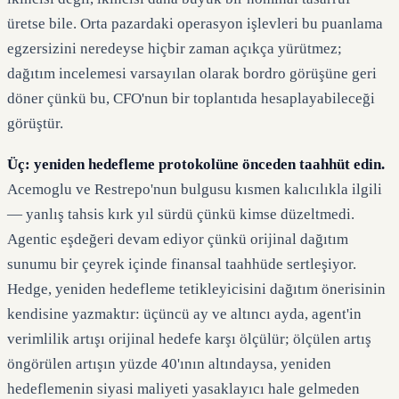
üretse bile. Orta pazardaki operasyon işlevleri bu puanlama
egzersizini neredeyse hiçbir zaman açıkça yürütmez;
dağıtım incelemesi varsayılan olarak bordro görüşüne geri
döner çünkü bu, CFO'nun bir toplantıda hesaplayabileceği
görüştür.
Üç: yeniden hedefleme protokolüne önceden taahhüt edin.
Acemoglu ve Restrepo'nun bulgusu kısmen kalıcılıkla ilgili
— yanlış tahsis kırk yıl sürdü çünkü kimse düzeltmedi.
Agentic eşdeğeri devam ediyor çünkü orijinal dağıtım
sunumu bir çeyrek içinde finansal taahhüde sertleşiyor.
Hedge, yeniden hedefleme tetikleyicisini dağıtım önerisinin
kendisine yazmaktır: üçüncü ay ve altıncı ayda, agent'in
verimlilik artışı orijinal hedefe karşı ölçülür; ölçülen artış
öngörülen artışın yüzde 40'ının altındaysa, yeniden
hedeflemenin siyasi maliyeti yasaklayıcı hale gelmeden