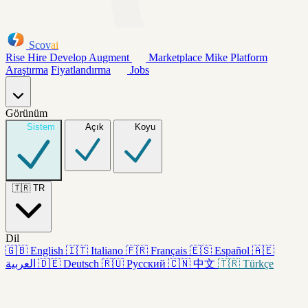
Scov
ai
Rise
Hire
Develop
Augment
Marketplace
Mike
Platform
Araştırma
Fiyatlandırma
Jobs
Görünüm
Sistem
Açık
Koyu
🇹🇷
TR
Dil
🇬🇧
English
🇮🇹
Italiano
🇫🇷
Français
🇪🇸
Español
🇦🇪
العربية
🇩🇪
Deutsch
🇷🇺
Русский
🇨🇳
中文
🇹🇷
Türkçe