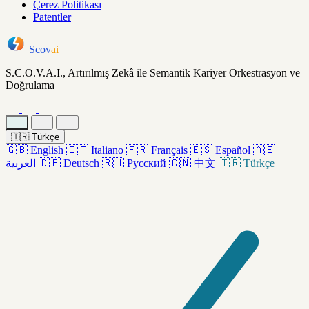
Çerez Politikası
Patentler
Scov
ai
S.C.O.V.A.I., Artırılmış Zekâ ile Semantik Kariyer Orkestrasyon ve
Doğrulama
🇹🇷
Türkçe
🇬🇧
English
🇮🇹
Italiano
🇫🇷
Français
🇪🇸
Español
🇦🇪
العربية
🇩🇪
Deutsch
🇷🇺
Русский
🇨🇳
中文
🇹🇷
Türkçe