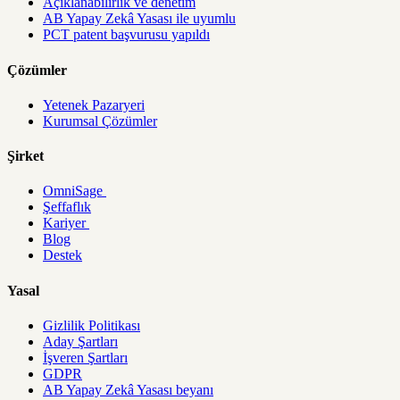
Açıklanabilirlik ve denetim
AB Yapay Zekâ Yasası ile uyumlu
PCT patent başvurusu yapıldı
Çözümler
Yetenek Pazaryeri
Kurumsal Çözümler
Şirket
OmniSage
Şeffaflık
Kariyer
Blog
Destek
Yasal
Gizlilik Politikası
Aday Şartları
İşveren Şartları
GDPR
AB Yapay Zekâ Yasası beyanı