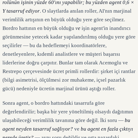
rolünün işinin yüzde 60'ını yapabilir; bu yüzden agent 0,6 ×
Y tasarruf ediyor
. O slaytlarda anılan roller, AI'nın marjinal
verimlilik artışının en büyük olduğu yere göre seçilmez.
Bordro hattının en büyük olduğu
ve
işin agent'in inandırıcı
görünmesine yetecek kadar yapılandırılmış olduğu yere göre
seçilirler — bu da hedeflemeyi koordinatörlere,
denetleyenlere, kıdemli analistlere ve müşteri başarısı
liderlerine doğru çarpıtır. Bunlar tam olarak Acemoglu ve
Restrepo çerçevesinde ücret primli rollerdir: şirket içi rantlar
(bilgi asimetrisi, ölçülmesi zor muhakeme, içsel pazarlık
gücü) nedeniyle ücretin marjinal ürünü aştığı roller.
Sonra agent, o bordro hattındaki tasarrufa göre
değerlendirilir; başka bir yere yöneltilmiş olsaydı dağıtımın
ulaşabileceği verimlilik tavanına göre değil. İki soru —
bu
agent neyden tasarruf sağlıyor?
ve
bu agent en fazla çıktıyı
nerede üretir?
— aynı soru değildir ve orta pazardaki