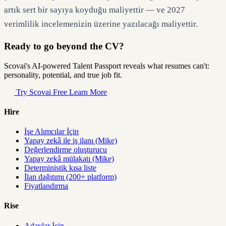
artık sert bir sayıya koyduğu maliyettir — ve 2027
verimlilik incelemenizin üzerine yazılacağı maliyettir.
Ready to go beyond the CV?
Scovai's AI-powered Talent Passport reveals what resumes can't:
personality, potential, and true job fit.
Try Scovai Free
Learn More
Hire
İşe Alımcılar İçin
Yapay zekâ ile iş ilanı (Mike)
Değerlendirme oluşturucu
Yapay zekâ mülakatı (Mike)
Deterministik kısa liste
İlan dağıtımı (200+ platform)
Fiyatlandırma
Rise
Adaylar İçin