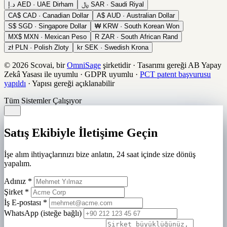
د.إ
AED · UAE Dirham
﷼
SAR · Saudi Riyal
CA$
CAD · Canadian Dollar
A$
AUD · Australian Dollar
S$
SGD · Singapore Dollar
₩
KRW · South Korean Won
MX$
MXN · Mexican Peso
R
ZAR · South African Rand
zł
PLN · Polish Zloty
kr
SEK · Swedish Krona
© 2026 Scovai, bir
OmniSage
şirketidir
·
Tasarımı gereği AB Yapay
Zekâ Yasası ile uyumlu
·
GDPR uyumlu
·
PCT patent başvurusu
yapıldı
·
Yapısı gereği açıklanabilir
Tüm Sistemler Çalışıyor
Satış Ekibiyle İletişime Geçin
İşe alım ihtiyaçlarınızı bize anlatın, 24 saat içinde size dönüş
yapalım.
Adınız
*
Şirket
*
İş E-postası
*
WhatsApp (isteğe bağlı)