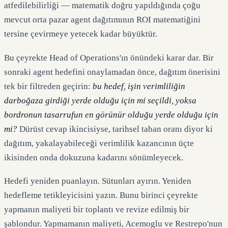
atfedilebilirliği — matematik doğru yapıldığında çoğu
mevcut orta pazar agent dağıtımının ROI matematiğini
tersine çevirmeye yetecek kadar büyüktür.
Bu çeyrekte Head of Operations'ın önündeki karar dar. Bir
sonraki agent hedefini onaylamadan önce, dağıtım önerisini
tek bir filtreden geçirin:
bu hedef, işin verimliliğin
darboğaza girdiği yerde olduğu için mi seçildi, yoksa
bordronun tasarrufun en görünür olduğu yerde olduğu için
mi?
Dürüst cevap ikincisiyse, tarihsel taban oranı diyor ki
dağıtım, yakalayabileceği verimlilik kazancının üçte
ikisinden onda dokuzuna kadarını sönümleyecek.
Hedefi yeniden puanlayın. Sütunları ayırın. Yeniden
hedefleme tetikleyicisini yazın. Bunu birinci çeyrekte
yapmanın maliyeti bir toplantı ve revize edilmiş bir
şablondur. Yapmamanın maliyeti, Acemoglu ve Restrepo'nun