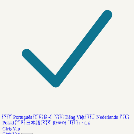
🇵🇹
Português
🇮🇳
हिन्दी
🇻🇳
Tiếng Việt
🇳🇱
Nederlands
🇵🇱
Polski
🇯🇵
日本語
🇰🇷
한국어
🇮🇱
עברית
Giriş Yap