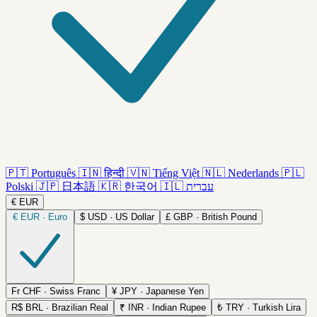
🇵🇹
Português
🇮🇳
हिन्दी
🇻🇳
Tiếng Việt
🇳🇱
Nederlands
🇵🇱
Polski
🇯🇵
日本語
🇰🇷
한국어
🇮🇱
עברית
€
EUR
€
EUR · Euro
$
USD · US Dollar
£
GBP · British Pound
Fr
CHF · Swiss Franc
¥
JPY · Japanese Yen
R$
BRL · Brazilian Real
₹
INR · Indian Rupee
₺
TRY · Turkish Lira