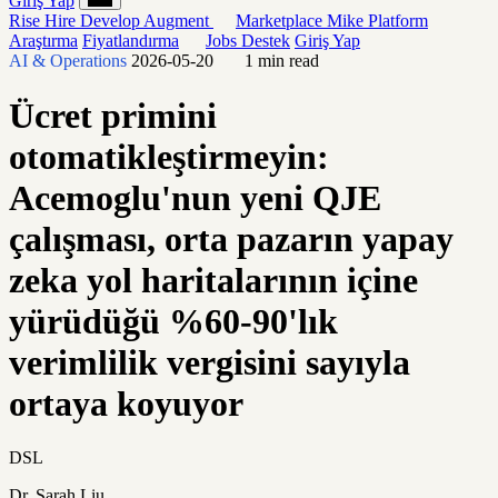
Giriş Yap
Rise
Hire
Develop
Augment
Marketplace
Mike
Platform
Araştırma
Fiyatlandırma
Jobs
Destek
Giriş Yap
AI & Operations
2026-05-20
1 min read
Ücret primini
otomatikleştirmeyin:
Acemoglu'nun yeni QJE
çalışması, orta pazarın yapay
zeka yol haritalarının içine
yürüdüğü %60-90'lık
verimlilik vergisini sayıyla
ortaya koyuyor
DSL
Dr. Sarah Liu