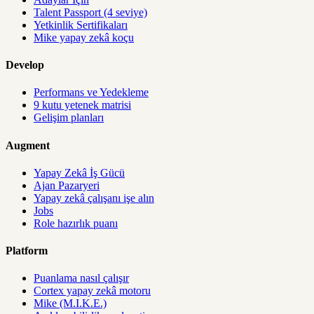
Talent Passport (4 seviye)
Yetkinlik Sertifikaları
Mike yapay zekâ koçu
Develop
Performans ve Yedekleme
9 kutu yetenek matrisi
Gelişim planları
Augment
Yapay Zekâ İş Gücü
Ajan Pazaryeri
Yapay zekâ çalışanı işe alın
Jobs
Role hazırlık puanı
Platform
Puanlama nasıl çalışır
Cortex yapay zekâ motoru
Mike (M.I.K.E.)