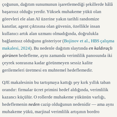
çoğunun, dağıtım sunumunun işaretlemediği şekillerde hâlâ
başarısız olduğu yerdir. Yüksek muhakeme yükü olan
görevleri ele alan AI üzerine yakın tarihli randomize
kanıtlar, agent çıktısına olan güvenin, özellikle insan
kullanıcı artık alan uzmanı olmadığında, doğrulukla
bağlantısız olduğunu gösteriyor (
Bojinov et al., HBS çalışma
makalesi, 2024
). Bu nedenle dağıtım slaytında
en kaldıraçlı
görünen
hedefleme, aynı zamanda verimlilik panosunda iki
çeyrek sonrasına kadar görünmeyen sessiz kalite
gerilemeleri üretmesi en muhtemel hedeflemedir.
QJE makalesinin bu tartışmaya kattığı şey kırk yıllık taban
orandır: firmalar ücret primini hedef aldığında, verimlilik
kazancı küçülür. O rollerde muhakeme yükünün varlığı,
hedeflemenin
neden
cazip olduğunun nedenidir — ama aynı
muhakeme yükü, marjinal verimlilik artışının bordro