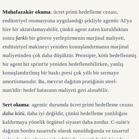
Muhafazakâr okuma
: ücret primi hedefleme cezası,
endüstriyel otomasyona uygulandığı şekliyle agentic AI'ya
bire bir aktarılamayabilir, çünkü agent zaten kurulduktan
sonra
farklı
bir göreve yerleştirmenin marjinal maliyeti,
endüstriyel makineyi yeniden konuşlandırmanın marjinal
maliyetinden çok daha düşüktür. Prensipte, kötü hedeflenmiş
bir agent bir sprint'te yeniden hedeflenebilirken, yanlış
konuşlandırılmış bir baskı presi çok yıllı bir sermaye
amortismanıdır. Bu, mevcut dağıtım pratiğinin steel-
man'idir: hedef hatasının maliyeti geri alınabilir.
Sert okuma
: agentic durumda ücret primi hedefleme cezası
daha kötü
, daha iyi değildir, çünkü hedefleme yanlılığını
kaldırmaya yönelik örgütsel siyaset daha zordur. C-suite'e
dağıtım bordro tasarrufu olarak sunulduğunda ve tasarruf