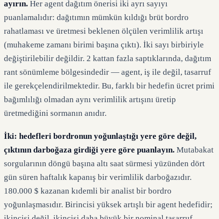
ayırın.
Her agent dağıtım önerisi iki ayrı sayıyı
puanlamalıdır: dağıtımın mümkün kıldığı brüt bordro
rahatlaması ve üretmesi beklenen ölçülen verimlilik artışı
(muhakeme zamanı birimi başına çıktı). İki sayı birbiriyle
değiştirilebilir değildir. 2 kattan fazla saptıklarında, dağıtım
rant sönümleme bölgesindedir — agent, iş ile değil, tasarruf
ile gerekçelendirilmektedir. Bu, farklı bir hedefin ücret primi
bağımlılığı olmadan aynı verimlilik artışını üretip
üretmediğini sormanın anıdır.
İki: hedefleri bordronun yoğunlaştığı yere göre değil,
çıktının darboğaza girdiği yere göre puanlayın.
Mutabakat
sorgularının döngü başına altı saat sürmesi yüzünden dört
gün süren haftalık kapanış bir verimlilik darboğazıdır.
180.000 $ kazanan kıdemli bir analist bir bordro
yoğunlaşmasıdır. Birincisi yüksek artışlı bir agent hedefidir;
ikincisi değil, ikincisi daha büyük bir nominal tasarruf