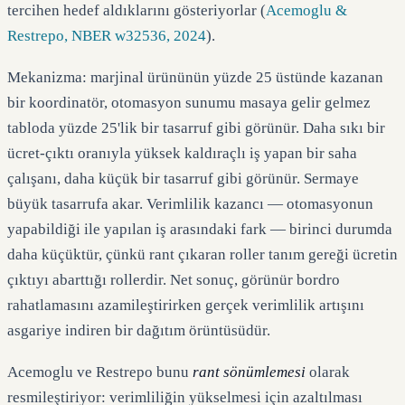
tercihen hedef aldıklarını gösteriyorlar (
Acemoglu &
Restrepo, NBER w32536, 2024
).
Mekanizma: marjinal ürününün yüzde 25 üstünde kazanan
bir koordinatör, otomasyon sunumu masaya gelir gelmez
tabloda yüzde 25'lik bir tasarruf gibi görünür. Daha sıkı bir
ücret-çıktı oranıyla yüksek kaldıraçlı iş yapan bir saha
çalışanı, daha küçük bir tasarruf gibi görünür. Sermaye
büyük tasarrufa akar. Verimlilik kazancı — otomasyonun
yapabildiği ile yapılan iş arasındaki fark — birinci durumda
daha küçüktür, çünkü rant çıkaran roller tanım gereği ücretin
çıktıyı abarttığı rollerdir. Net sonuç, görünür bordro
rahatlamasını azamileştirirken gerçek verimlilik artışını
asgariye indiren bir dağıtım örüntüsüdür.
Acemoglu ve Restrepo bunu
rant sönümlemesi
olarak
resmileştiriyor: verimliliğin yükselmesi için azaltılması