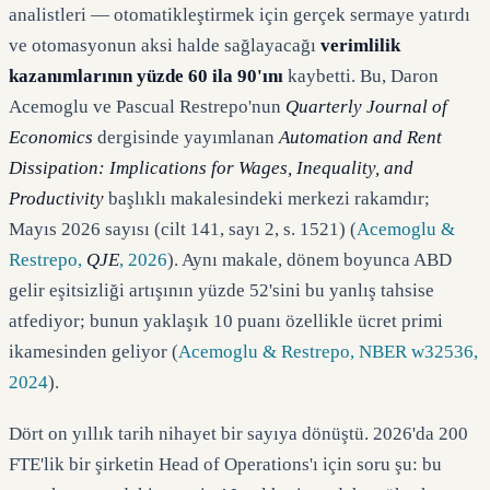
analistleri — otomatikleştirmek için gerçek sermaye yatırdı
ve otomasyonun aksi halde sağlayacağı
verimlilik
kazanımlarının yüzde 60 ila 90'ını
kaybetti. Bu, Daron
Acemoglu ve Pascual Restrepo'nun
Quarterly Journal of
Economics
dergisinde yayımlanan
Automation and Rent
Dissipation: Implications for Wages, Inequality, and
Productivity
başlıklı makalesindeki merkezi rakamdır;
Mayıs 2026 sayısı (cilt 141, sayı 2, s. 1521) (
Acemoglu &
Restrepo,
QJE
, 2026
). Aynı makale, dönem boyunca ABD
gelir eşitsizliği artışının yüzde 52'sini bu yanlış tahsise
atfediyor; bunun yaklaşık 10 puanı özellikle ücret primi
ikamesinden geliyor (
Acemoglu & Restrepo, NBER w32536,
2024
).
Dört on yıllık tarih nihayet bir sayıya dönüştü. 2026'da 200
FTE'lik bir şirketin Head of Operations'ı için soru şu: bu