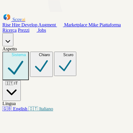
Scov
ai
Rise
Hire
Develop
Augment
Marketplace
Mike
Piattaforma
Ricerca
Prezzi
Jobs
Aspetto
Sistema
Chiaro
Scuro
🇮🇹
IT
Lingua
🇬🇧
English
🇮🇹
Italiano