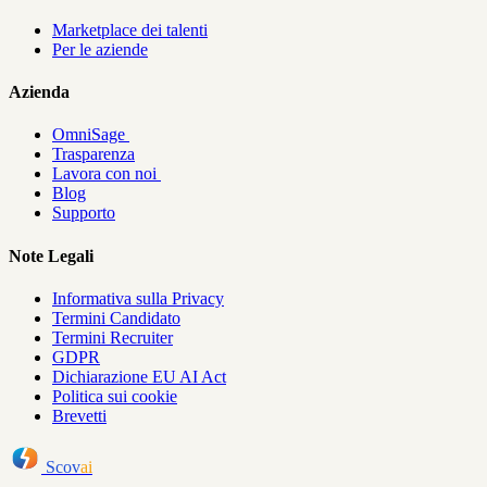
Marketplace dei talenti
Per le aziende
Azienda
OmniSage
Trasparenza
Lavora con noi
Blog
Supporto
Note Legali
Informativa sulla Privacy
Termini Candidato
Termini Recruiter
GDPR
Dichiarazione EU AI Act
Politica sui cookie
Brevetti
Scov
ai