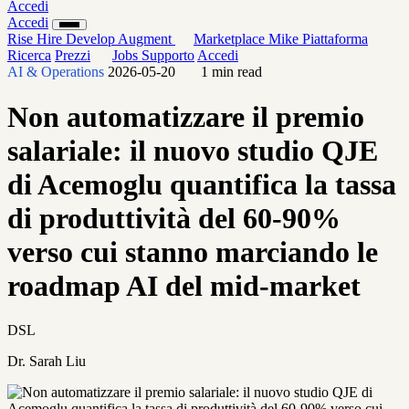
Accedi
Accedi
Rise
Hire
Develop
Augment
Marketplace
Mike
Piattaforma
Ricerca
Prezzi
Jobs
Supporto
Accedi
AI & Operations
2026-05-20
1 min read
Non automatizzare il premio
salariale: il nuovo studio QJE
di Acemoglu quantifica la tassa
di produttività del 60-90%
verso cui stanno marciando le
roadmap AI del mid-market
DSL
Dr. Sarah Liu