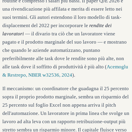
routine e compresso i salari più bassi. Il paper QJE 2026 è
una rivendicazione più affilata e merita di essere letto nei
suoi termini. Gli autori estendono il loro modello di task-
displacement del 2022 per incorporare le
rendite dei
lavoratori
— il divario tra ciò che un lavoratore viene
pagato e il prodotto marginale del suo lavoro — e mostrano
che quando le aziende automatizzano, puntano
preferibilmente alle task dove le rendite sono più alte, non
alle task dove il soffitto di produttività è più alto (
Acemoglu
& Restrepo, NBER w32536, 2024
).
Il meccanismo: un coordinatore che guadagna il 25 percento
sopra il proprio prodotto marginale, sembra un risparmio del
25 percento sul foglio Excel non appena arriva il pitch
dell'automazione. Un lavoratore in prima linea che svolge un
lavoro ad alta leva con un rapporto retribuzione-output più
stretto sembra un risparmio minore. Il capitale fluisce verso