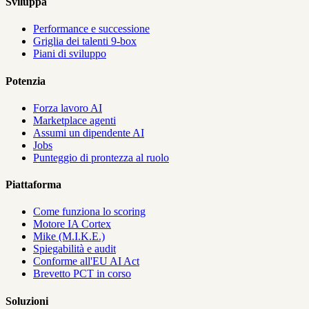
Sviluppa
Performance e successione
Griglia dei talenti 9-box
Piani di sviluppo
Potenzia
Forza lavoro AI
Marketplace agenti
Assumi un dipendente AI
Jobs
Punteggio di prontezza al ruolo
Piattaforma
Come funziona lo scoring
Motore IA Cortex
Mike (M.I.K.E.)
Spiegabilità e audit
Conforme all'EU AI Act
Brevetto PCT in corso
Soluzioni