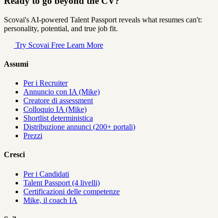
Ready to go beyond the CV?
Scovai's AI-powered Talent Passport reveals what resumes can't:
personality, potential, and true job fit.
Try Scovai Free
Learn More
Assumi
Per i Recruiter
Annuncio con IA (Mike)
Creatore di assessment
Colloquio IA (Mike)
Shortlist deterministica
Distribuzione annunci (200+ portali)
Prezzi
Cresci
Per i Candidati
Talent Passport (4 livelli)
Certificazioni delle competenze
Mike, il coach IA