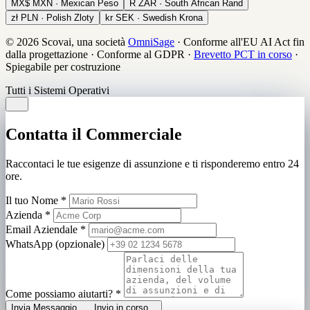
MX$
MXN · Mexican Peso
R
ZAR · South African Rand
zł
PLN · Polish Zloty
kr
SEK · Swedish Krona
© 2026 Scovai, una società
OmniSage
·
Conforme all'EU AI Act fin
dalla progettazione
·
Conforme al GDPR
·
Brevetto PCT in corso
·
Spiegabile per costruzione
Tutti i Sistemi Operativi
Contatta il Commerciale
Raccontaci le tue esigenze di assunzione e ti risponderemo entro 24
ore.
Il tuo Nome
*
Azienda
*
Email Aziendale
*
WhatsApp (opzionale)
Come possiamo aiutarti?
*
Invia Messaggio
Invio in corso...