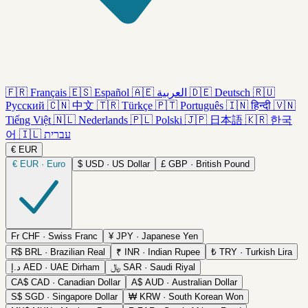
🇫🇷
Français
🇪🇸
Español
🇦🇪
العربية
🇩🇪
Deutsch
🇷🇺
Русский
🇨🇳
中文
🇹🇷
Türkçe
🇵🇹
Português
🇮🇳
हिन्दी
🇻🇳
Tiếng Việt
🇳🇱
Nederlands
🇵🇱
Polski
🇯🇵
日本語
🇰🇷
한국
어
🇮🇱
עברית
€
EUR
€
EUR · Euro
$
USD · US Dollar
£
GBP · British Pound
Fr
CHF · Swiss Franc
¥
JPY · Japanese Yen
R$
BRL · Brazilian Real
₹
INR · Indian Rupee
₺
TRY · Turkish Lira
د.إ
AED · UAE Dirham
﷼
SAR · Saudi Riyal
CA$
CAD · Canadian Dollar
A$
AUD · Australian Dollar
S$
SGD · Singapore Dollar
₩
KRW · South Korean Won