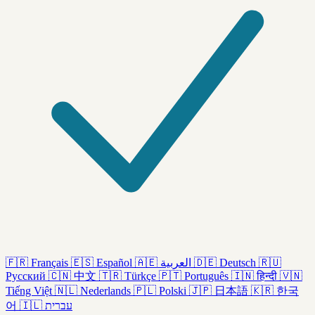
🇫🇷
Français
🇪🇸
Español
🇦🇪
العربية
🇩🇪
Deutsch
🇷🇺
Русский
🇨🇳
中文
🇹🇷
Türkçe
🇵🇹
Português
🇮🇳
हिन्दी
🇻🇳
Tiếng Việt
🇳🇱
Nederlands
🇵🇱
Polski
🇯🇵
日本語
🇰🇷
한국
어
🇮🇱
עברית