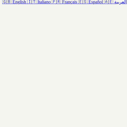
🇬🇧
English
🇮🇹
Italiano
🇫🇷
Français
🇪🇸
Español
🇦🇪
العربية