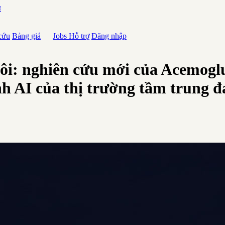
ע
cứu
Bảng giá
Jobs
Hỗ trợ
Đăng nhập
ôi: nghiên cứu mới của Acemogl
nh AI của thị trường tầm trung đ