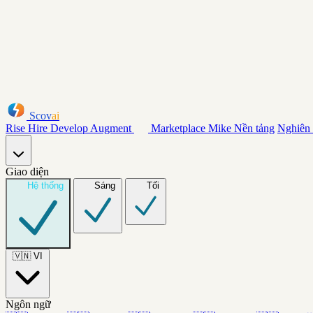
Scov
ai
Rise
Hire
Develop
Augment
Marketplace
Mike
Nền tảng
Nghiên
Giao diện
Hệ thống
Sáng
Tối
🇻🇳
VI
Ngôn ngữ