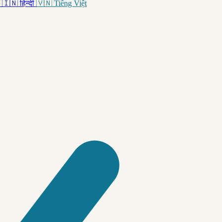
🇮🇳
हिन्दी
🇻🇳
Tiếng Việt