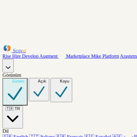
Scov
ai
Rise
Hire
Develop
Augment
Marketplace
Mike
Platform
Araştırm
Görünüm
Sistem
Açık
Koyu
🇹🇷
TR
Dil
🇬🇧
English
🇮🇹
Italiano
🇫🇷
Français
🇪🇸
Español
🇦🇪
العربية