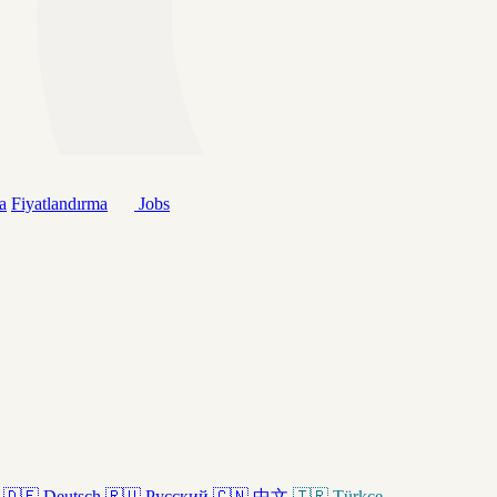
a
Fiyatlandırma
Jobs
🇩🇪
Deutsch
🇷🇺
Русский
🇨🇳
中文
🇹🇷
Türkçe