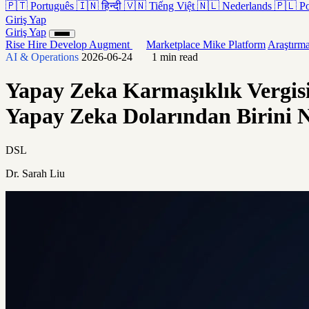
🇵🇹
Português
🇮🇳
हिन्दी
🇻🇳
Tiếng Việt
🇳🇱
Nederlands
🇵🇱
Po
Giriş Yap
Giriş Yap
Rise
Hire
Develop
Augment
Marketplace
Mike
Platform
Araştırm
AI & Operations
2026-06-24
1 min read
Yapay Zeka Karmaşıklık Vergisi
Yapay Zeka Dolarından Birini 
DSL
Dr. Sarah Liu