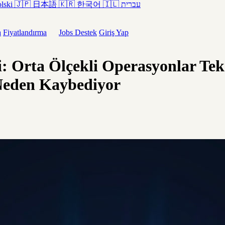
lski
🇯🇵
日本語
🇰🇷
한국어
🇮🇱
עברית
a
Fiyatlandırma
Jobs
Destek
Giriş Yap
: Orta Ölçekli Operasyonlar Tek
Neden Kaybediyor