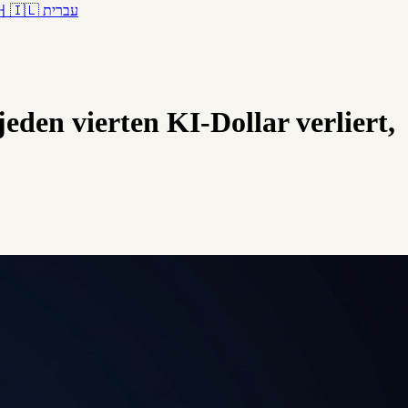
어
🇮🇱
עברית
en vierten KI-Dollar verliert,