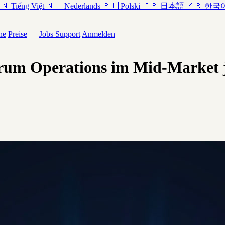
🇳
Tiếng Việt
🇳🇱
Nederlands
🇵🇱
Polski
🇯🇵
日本語
🇰🇷
한국
he
Preise
Jobs
Support
Anmelden
um Operations im Mid-Market jed