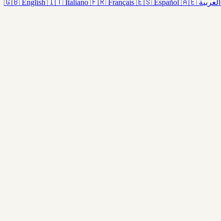
🇬🇧
English
🇮🇹
Italiano
🇫🇷
Français
🇪🇸
Español
🇦🇪
العربية