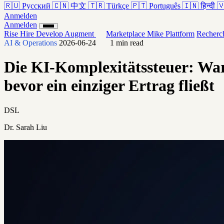
🇷🇺
Русский
🇨🇳
中文
🇹🇷
Türkçe
🇵🇹
Português
🇮🇳
हिन्दी

Anmelden
Anmelden
Rise
Hire
Develop
Augment
Marketplace
Mike
Plattform
Recherc
AI & Operations
2026-06-24
1 min read
Die KI-Komplexitätssteuer: War
bevor ein einziger Ertrag fließt
DSL
Dr. Sarah Liu