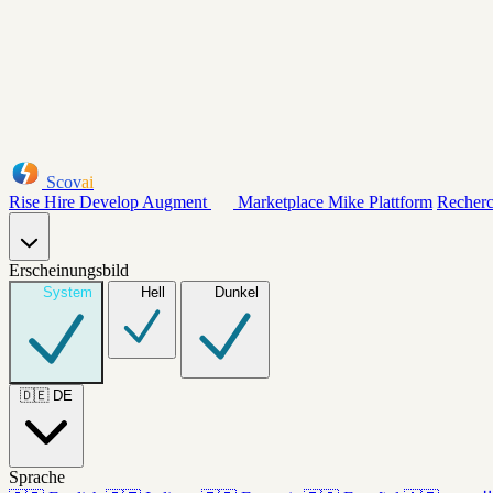
Scov
ai
Rise
Hire
Develop
Augment
Marketplace
Mike
Plattform
Recher
Erscheinungsbild
System
Hell
Dunkel
🇩🇪
DE
Sprache