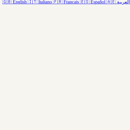
🇬🇧
English
🇮🇹
Italiano
🇫🇷
Français
🇪🇸
Español
🇦🇪
العربية