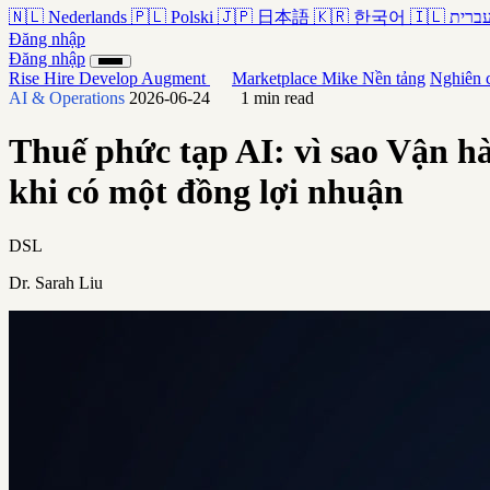
🇳🇱
Nederlands
🇵🇱
Polski
🇯🇵
日本語
🇰🇷
한국어
🇮🇱
ברית
Đăng nhập
Đăng nhập
Rise
Hire
Develop
Augment
Marketplace
Mike
Nền tảng
Nghiên 
AI & Operations
2026-06-24
1 min read
Thuế phức tạp AI: vì sao Vận h
khi có một đồng lợi nhuận
DSL
Dr. Sarah Liu