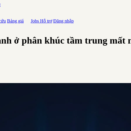
ע
cứu
Bảng giá
Jobs
Hỗ trợ
Đăng nhập
ành ở phân khúc tầm trung mất m