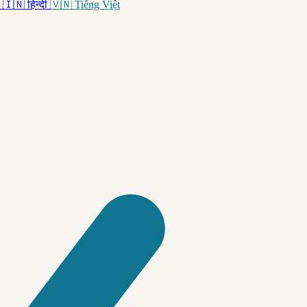
🇮🇳
हिन्दी
🇻🇳
Tiếng Việt