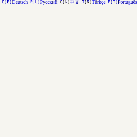
🇩🇪
Deutsch
🇷🇺
Русский
🇨🇳
中文
🇹🇷
Türkçe
🇵🇹
Português