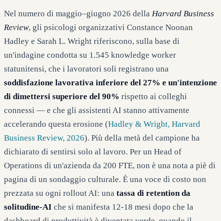
Nel numero di maggio–giugno 2026 della
Harvard Business
Review
, gli psicologi organizzativi Constance Noonan
Hadley e Sarah L. Wright riferiscono, sulla base di
un'indagine condotta su 1.545 knowledge worker
statunitensi, che i lavoratori soli registrano una
soddisfazione lavorativa inferiore del 27% e un'intenzione
di dimettersi superiore del 90%
rispetto ai colleghi
connessi — e che gli assistenti AI stanno attivamente
accelerando questa erosione (
Hadley & Wright, Harvard
Business Review, 2026
). Più della metà del campione ha
dichiarato di sentirsi solo al lavoro. Per un Head of
Operations di un'azienda da 200 FTE, non è una nota a piè di
pagina di un sondaggio culturale. È una voce di costo non
prezzata su ogni rollout AI: una
tassa di retention da
solitudine-AI
che si manifesta 12-18 mesi dopo che la
dashboard di produttività è diventata verde, quando il