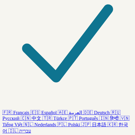
🇫🇷
Français
🇪🇸
Español
🇦🇪
العربية
🇩🇪
Deutsch
🇷🇺
Русский
🇨🇳
中文
🇹🇷
Türkçe
🇵🇹
Português
🇮🇳
हिन्दी
🇻🇳
Tiếng Việt
🇳🇱
Nederlands
🇵🇱
Polski
🇯🇵
日本語
🇰🇷
한국
어
🇮🇱
עברית