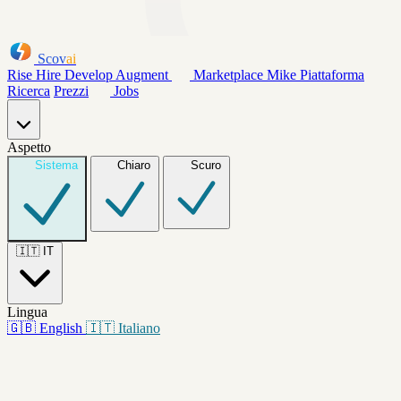
Scov
ai
Rise
Hire
Develop
Augment
Marketplace
Mike
Piattaforma
Ricerca
Prezzi
Jobs
Aspetto
Sistema
Chiaro
Scuro
🇮🇹
IT
Lingua
🇬🇧
English
🇮🇹
Italiano