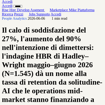
Accedi
Accedi
Rise
Hire
Develop
Augment
Marketplace
Mike
Piattaforma
Ricerca
Prezzi
Jobs
Supporto
Accedi
People Analytics
2026-06-06
1 min read
Il calo di soddisfazione del
27%, l'aumento del 90%
nell'intenzione di dimettersi:
l'indagine HBR di Hadley–
Wright maggio–giugno 2026
(N=1.545) dà un nome alla
tassa di retention da solitudine-
AI che le operations mid-
market stanno finanziando a