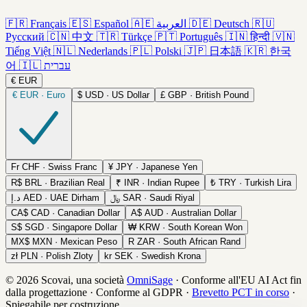
🇫🇷
Français
🇪🇸
Español
🇦🇪
العربية
🇩🇪
Deutsch
🇷🇺
Русский
🇨🇳
中文
🇹🇷
Türkçe
🇵🇹
Português
🇮🇳
हिन्दी
🇻🇳
Tiếng Việt
🇳🇱
Nederlands
🇵🇱
Polski
🇯🇵
日本語
🇰🇷
한국
어
🇮🇱
עברית
€
EUR
€
EUR · Euro
$
USD · US Dollar
£
GBP · British Pound
Fr
CHF · Swiss Franc
¥
JPY · Japanese Yen
R$
BRL · Brazilian Real
₹
INR · Indian Rupee
₺
TRY · Turkish Lira
د.إ
AED · UAE Dirham
﷼
SAR · Saudi Riyal
CA$
CAD · Canadian Dollar
A$
AUD · Australian Dollar
S$
SGD · Singapore Dollar
₩
KRW · South Korean Won
MX$
MXN · Mexican Peso
R
ZAR · South African Rand
zł
PLN · Polish Zloty
kr
SEK · Swedish Krona
© 2026 Scovai, una società
OmniSage
·
Conforme all'EU AI Act fin
dalla progettazione
·
Conforme al GDPR
·
Brevetto PCT in corso
·
Spiegabile per costruzione