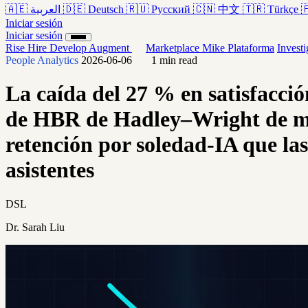
🇦🇪
العربية
🇩🇪
Deutsch
🇷🇺
Русский
🇨🇳
中文
🇹🇷
Türkçe

Iniciar sesión
Iniciar sesión
Rise
Hire
Develop
Augment
Marketplace
Mike
Plataforma
Invest
People Analytics
2026-06-06
1 min read
La caída del 27 % en satisfacció
de HBR de Hadley–Wright de ma
retención por soledad-IA que la
asistentes
DSL
Dr. Sarah Liu