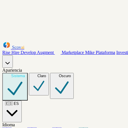
Scov
ai
Rise
Hire
Develop
Augment
Marketplace
Mike
Plataforma
Invest
Apariencia
Sistema
Claro
Oscuro
🇪🇸
ES
Idioma