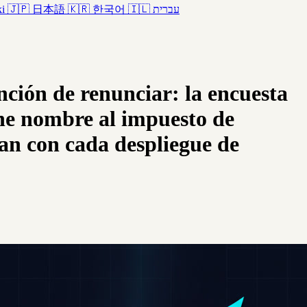
ki
🇯🇵
日本語
🇰🇷
한국어
🇮🇱
עברית
nción de renunciar: la encuesta
e nombre al impuesto de
an con cada despliegue de