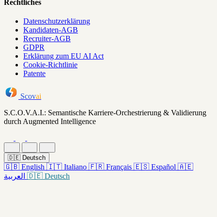
Rechtliches
Datenschutzerklärung
Kandidaten-AGB
Recruiter-AGB
GDPR
Erklärung zum EU AI Act
Cookie-Richtlinie
Patente
Scov
ai
S.C.O.V.A.I.: Semantische Karriere-Orchestrierung & Validierung
durch Augmented Intelligence
🇩🇪
Deutsch
🇬🇧
English
🇮🇹
Italiano
🇫🇷
Français
🇪🇸
Español
🇦🇪
العربية
🇩🇪
Deutsch