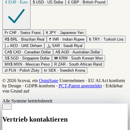
€
EUR · Euro
$
USD · US Dollar
£
GBP · British Pound
Fr
CHF · Swiss Franc
¥
JPY · Japanese Yen
R$
BRL · Brazilian Real
₹
INR · Indian Rupee
₺
TRY · Turkish Lira
د.إ
AED · UAE Dirham
﷼
SAR · Saudi Riyal
CA$
CAD · Canadian Dollar
A$
AUD · Australian Dollar
S$
SGD · Singapore Dollar
₩
KRW · South Korean Won
MX$
MXN · Mexican Peso
R
ZAR · South African Rand
zł
PLN · Polish Zloty
kr
SEK · Swedish Krona
© 2026 Scovai, ein
OmniSage
Unternehmen
·
EU AI Act konform
by Design
·
GDPR-konform
·
PCT-Patent angemeldet
·
Erklärbar
von Grund auf
Alle Systeme betriebsbereit
Vertrieb kontaktieren