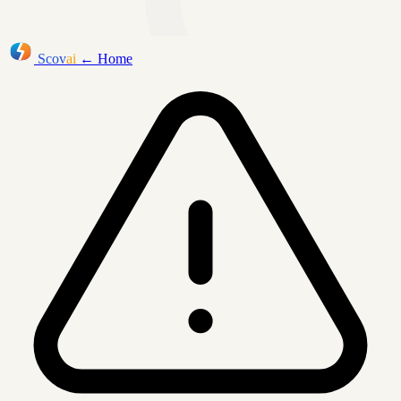
Scov
ai
← Home