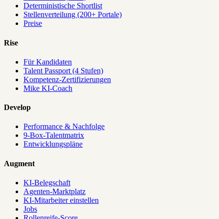
Deterministische Shortlist
Stellenverteilung (200+ Portale)
Preise
Rise
Für Kandidaten
Talent Passport (4 Stufen)
Kompetenz-Zertifizierungen
Mike KI-Coach
Develop
Performance & Nachfolge
9-Box-Talentmatrix
Entwicklungspläne
Augment
KI-Belegschaft
Agenten-Marktplatz
KI-Mitarbeiter einstellen
Jobs
Rollenreife-Score