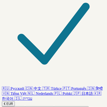
🇷🇺
Русский
🇨🇳
中文
🇹🇷
Türkçe
🇵🇹
Português
🇮🇳
हिन्दी
🇻🇳
Tiếng Việt
🇳🇱
Nederlands
🇵🇱
Polski
🇯🇵
日本語
🇰🇷
한국어
🇮🇱
עברית
€
EUR