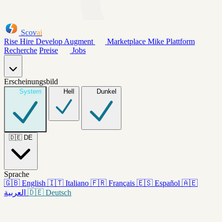
Scov
ai
Rise
Hire
Develop
Augment
Marketplace
Mike
Plattform
Recherche
Preise
Jobs
Erscheinungsbild
System
Hell
Dunkel
🇩🇪
DE
Sprache
🇬🇧
English
🇮🇹
Italiano
🇫🇷
Français
🇪🇸
Español
🇦🇪
العربية
🇩🇪
Deutsch