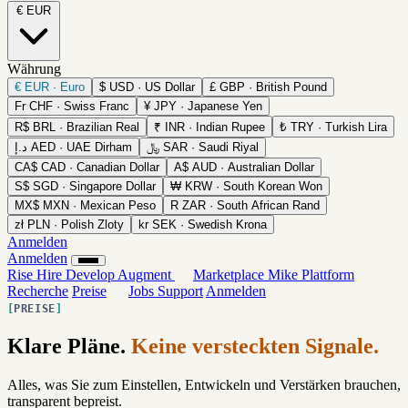
€
EUR
Währung
€
EUR · Euro
$
USD · US Dollar
£
GBP · British Pound
Fr
CHF · Swiss Franc
¥
JPY · Japanese Yen
R$
BRL · Brazilian Real
₹
INR · Indian Rupee
₺
TRY · Turkish Lira
د.إ
AED · UAE Dirham
﷼
SAR · Saudi Riyal
CA$
CAD · Canadian Dollar
A$
AUD · Australian Dollar
S$
SGD · Singapore Dollar
₩
KRW · South Korean Won
MX$
MXN · Mexican Peso
R
ZAR · South African Rand
zł
PLN · Polish Zloty
kr
SEK · Swedish Krona
Anmelden
Anmelden
Rise
Hire
Develop
Augment
Marketplace
Mike
Plattform
Recherche
Preise
Jobs
Support
Anmelden
PREISE
Klare Pläne.
Keine versteckten Signale.
Alles, was Sie zum Einstellen, Entwickeln und Verstärken brauchen,
transparent bepreist.