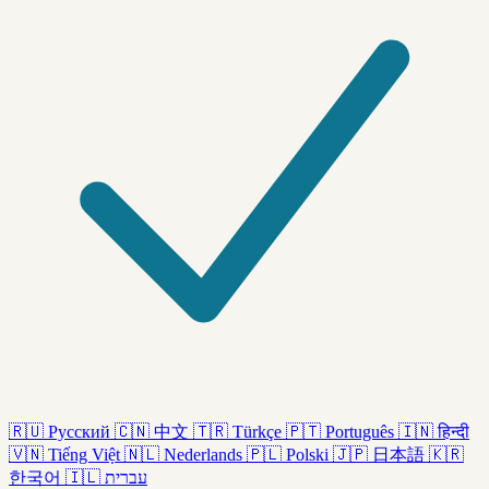
🇷🇺
Русский
🇨🇳
中文
🇹🇷
Türkçe
🇵🇹
Português
🇮🇳
हिन्दी
🇻🇳
Tiếng Việt
🇳🇱
Nederlands
🇵🇱
Polski
🇯🇵
日本語
🇰🇷
한국어
🇮🇱
עברית