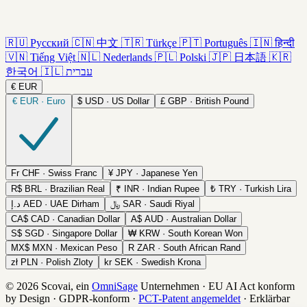
🇷🇺
Русский
🇨🇳
中文
🇹🇷
Türkçe
🇵🇹
Português
🇮🇳
हिन्दी
🇻🇳
Tiếng Việt
🇳🇱
Nederlands
🇵🇱
Polski
🇯🇵
日本語
🇰🇷
한국어
🇮🇱
עברית
€
EUR
€
EUR · Euro
$
USD · US Dollar
£
GBP · British Pound
Fr
CHF · Swiss Franc
¥
JPY · Japanese Yen
R$
BRL · Brazilian Real
₹
INR · Indian Rupee
₺
TRY · Turkish Lira
د.إ
AED · UAE Dirham
﷼
SAR · Saudi Riyal
CA$
CAD · Canadian Dollar
A$
AUD · Australian Dollar
S$
SGD · Singapore Dollar
₩
KRW · South Korean Won
MX$
MXN · Mexican Peso
R
ZAR · South African Rand
zł
PLN · Polish Zloty
kr
SEK · Swedish Krona
© 2026 Scovai, ein
OmniSage
Unternehmen
·
EU AI Act konform
by Design
·
GDPR-konform
·
PCT-Patent angemeldet
·
Erklärbar