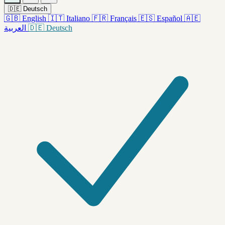
🇩🇪
Deutsch
🇬🇧
English
🇮🇹
Italiano
🇫🇷
Français
🇪🇸
Español
🇦🇪
العربية
🇩🇪
Deutsch