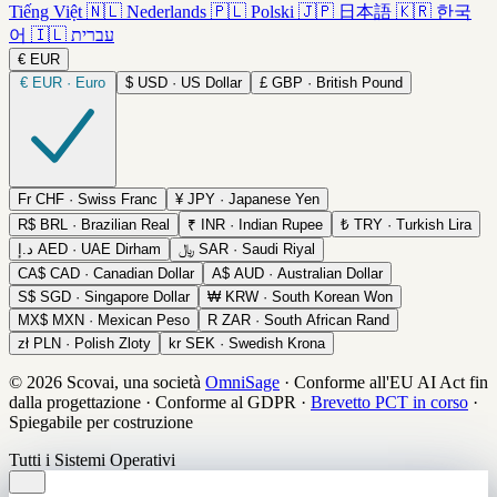
Tiếng Việt
🇳🇱
Nederlands
🇵🇱
Polski
🇯🇵
日本語
🇰🇷
한국
어
🇮🇱
עברית
€
EUR
€
EUR · Euro
$
USD · US Dollar
£
GBP · British Pound
Fr
CHF · Swiss Franc
¥
JPY · Japanese Yen
R$
BRL · Brazilian Real
₹
INR · Indian Rupee
₺
TRY · Turkish Lira
د.إ
AED · UAE Dirham
﷼
SAR · Saudi Riyal
CA$
CAD · Canadian Dollar
A$
AUD · Australian Dollar
S$
SGD · Singapore Dollar
₩
KRW · South Korean Won
MX$
MXN · Mexican Peso
R
ZAR · South African Rand
zł
PLN · Polish Zloty
kr
SEK · Swedish Krona
© 2026 Scovai, una società
OmniSage
·
Conforme all'EU AI Act fin
dalla progettazione
·
Conforme al GDPR
·
Brevetto PCT in corso
·
Spiegabile per costruzione
Tutti i Sistemi Operativi