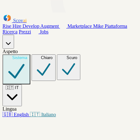
Scov
ai
Rise
Hire
Develop
Augment
Marketplace
Mike
Piattaforma
Ricerca
Prezzi
Jobs
Aspetto
Sistema
Chiaro
Scuro
🇮🇹
IT
Lingua
🇬🇧
English
🇮🇹
Italiano