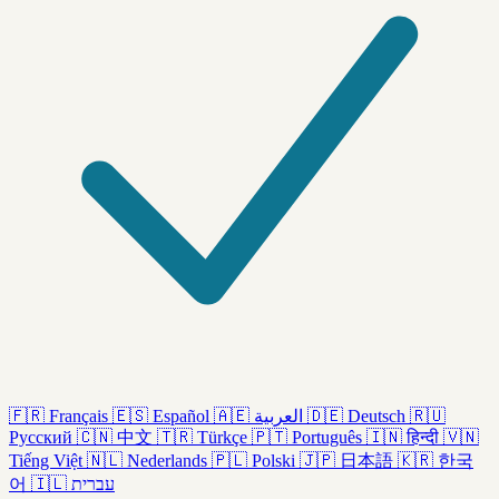
🇫🇷
Français
🇪🇸
Español
🇦🇪
العربية
🇩🇪
Deutsch
🇷🇺
Русский
🇨🇳
中文
🇹🇷
Türkçe
🇵🇹
Português
🇮🇳
हिन्दी
🇻🇳
Tiếng Việt
🇳🇱
Nederlands
🇵🇱
Polski
🇯🇵
日本語
🇰🇷
한국
어
🇮🇱
עברית