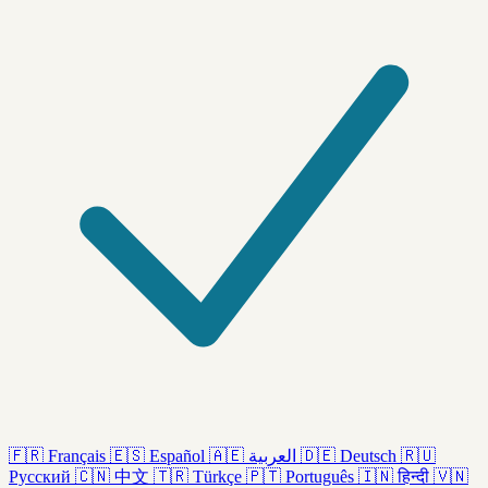
🇫🇷
Français
🇪🇸
Español
🇦🇪
العربية
🇩🇪
Deutsch
🇷🇺
Русский
🇨🇳
中文
🇹🇷
Türkçe
🇵🇹
Português
🇮🇳
हिन्दी
🇻🇳