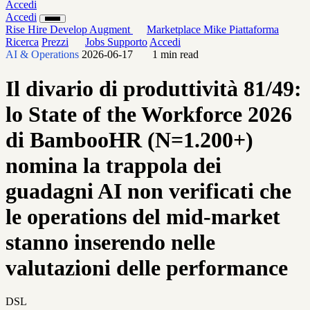
Accedi
Accedi
Rise
Hire
Develop
Augment
Marketplace
Mike
Piattaforma
Ricerca
Prezzi
Jobs
Supporto
Accedi
AI & Operations
2026-06-17
1 min read
Il divario di produttività 81/49:
lo State of the Workforce 2026
di BambooHR (N=1.200+)
nomina la trappola dei
guadagni AI non verificati che
le operations del mid-market
stanno inserendo nelle
valutazioni delle performance
DSL