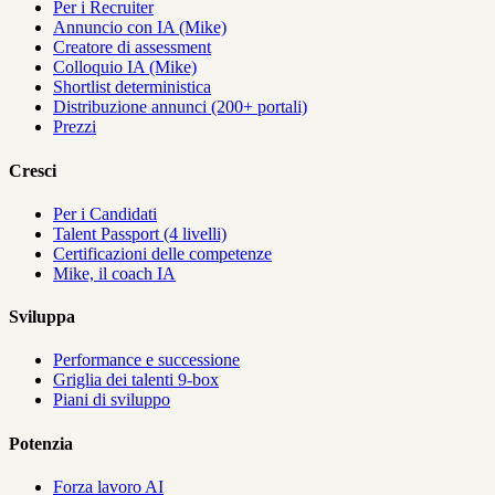
Per i Recruiter
Annuncio con IA (Mike)
Creatore di assessment
Colloquio IA (Mike)
Shortlist deterministica
Distribuzione annunci (200+ portali)
Prezzi
Cresci
Per i Candidati
Talent Passport (4 livelli)
Certificazioni delle competenze
Mike, il coach IA
Sviluppa
Performance e successione
Griglia dei talenti 9-box
Piani di sviluppo
Potenzia
Forza lavoro AI