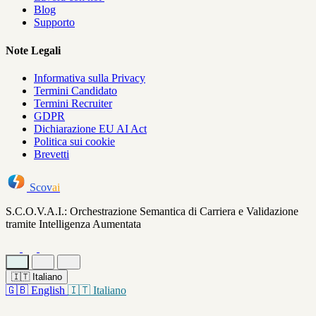
Blog
Supporto
Note Legali
Informativa sulla Privacy
Termini Candidato
Termini Recruiter
GDPR
Dichiarazione EU AI Act
Politica sui cookie
Brevetti
Scov
ai
S.C.O.V.A.I.: Orchestrazione Semantica di Carriera e Validazione
tramite Intelligenza Aumentata
🇮🇹
Italiano
🇬🇧
English
🇮🇹
Italiano