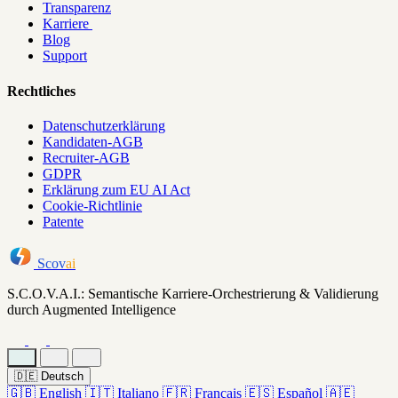
Transparenz
Karriere
Blog
Support
Rechtliches
Datenschutzerklärung
Kandidaten-AGB
Recruiter-AGB
GDPR
Erklärung zum EU AI Act
Cookie-Richtlinie
Patente
Scov
ai
S.C.O.V.A.I.: Semantische Karriere-Orchestrierung & Validierung
durch Augmented Intelligence
🇩🇪
Deutsch
🇬🇧
English
🇮🇹
Italiano
🇫🇷
Français
🇪🇸
Español
🇦🇪