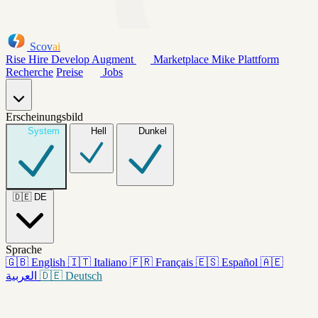
Scov
ai
Rise
Hire
Develop
Augment
Marketplace
Mike
Plattform
Recherche
Preise
Jobs
Erscheinungsbild
System
Hell
Dunkel
🇩🇪
DE
Sprache
🇬🇧
English
🇮🇹
Italiano
🇫🇷
Français
🇪🇸
Español
🇦🇪
العربية
🇩🇪
Deutsch