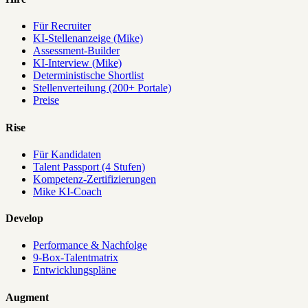
Für Recruiter
KI-Stellenanzeige (Mike)
Assessment-Builder
KI-Interview (Mike)
Deterministische Shortlist
Stellenverteilung (200+ Portale)
Preise
Rise
Für Kandidaten
Talent Passport (4 Stufen)
Kompetenz-Zertifizierungen
Mike KI-Coach
Develop
Performance & Nachfolge
9-Box-Talentmatrix
Entwicklungspläne
Augment