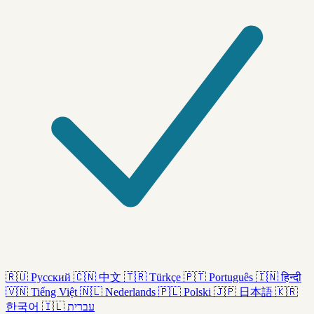
🇷🇺
Русский
🇨🇳
中文
🇹🇷
Türkçe
🇵🇹
Português
🇮🇳
हिन्दी
🇻🇳
Tiếng Việt
🇳🇱
Nederlands
🇵🇱
Polski
🇯🇵
日本語
🇰🇷
한국어
🇮🇱
עברית