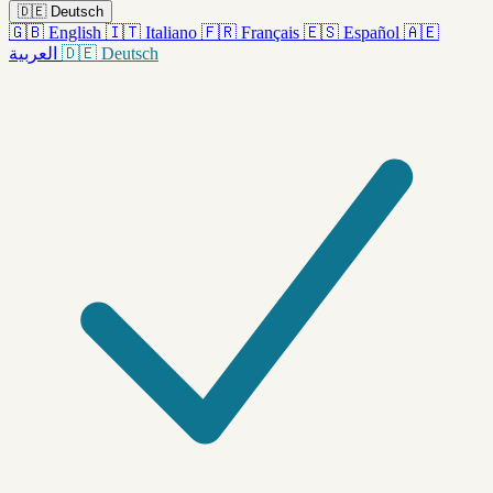
🇩🇪
Deutsch
🇬🇧
English
🇮🇹
Italiano
🇫🇷
Français
🇪🇸
Español
🇦🇪
العربية
🇩🇪
Deutsch