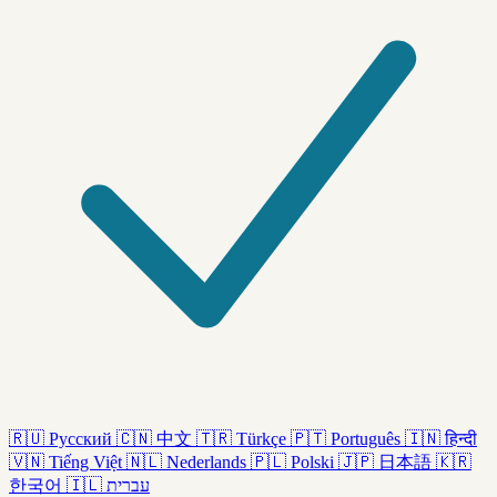
🇷🇺
Русский
🇨🇳
中文
🇹🇷
Türkçe
🇵🇹
Português
🇮🇳
हिन्दी
🇻🇳
Tiếng Việt
🇳🇱
Nederlands
🇵🇱
Polski
🇯🇵
日本語
🇰🇷
한국어
🇮🇱
עברית