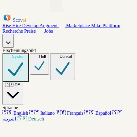
Scov
ai
Rise
Hire
Develop
Augment
Marketplace
Mike
Plattform
Recherche
Preise
Jobs
Erscheinungsbild
System
Hell
Dunkel
🇩🇪
DE
Sprache
🇬🇧
English
🇮🇹
Italiano
🇫🇷
Français
🇪🇸
Español
🇦🇪
العربية
🇩🇪
Deutsch