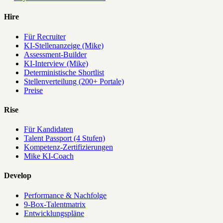
Hire
Für Recruiter
KI-Stellenanzeige (Mike)
Assessment-Builder
KI-Interview (Mike)
Deterministische Shortlist
Stellenverteilung (200+ Portale)
Preise
Rise
Für Kandidaten
Talent Passport (4 Stufen)
Kompetenz-Zertifizierungen
Mike KI-Coach
Develop
Performance & Nachfolge
9-Box-Talentmatrix
Entwicklungspläne