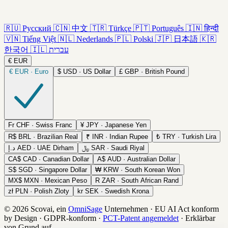
🇷🇺
Русский
🇨🇳
中文
🇹🇷
Türkçe
🇵🇹
Português
🇮🇳
हिन्दी
🇻🇳
Tiếng Việt
🇳🇱
Nederlands
🇵🇱
Polski
🇯🇵
日本語
🇰🇷
한국어
🇮🇱
עברית
€
EUR
€
EUR · Euro
$
USD · US Dollar
£
GBP · British Pound
Fr
CHF · Swiss Franc
¥
JPY · Japanese Yen
R$
BRL · Brazilian Real
₹
INR · Indian Rupee
₺
TRY · Turkish Lira
د.إ
AED · UAE Dirham
﷼
SAR · Saudi Riyal
CA$
CAD · Canadian Dollar
A$
AUD · Australian Dollar
S$
SGD · Singapore Dollar
₩
KRW · South Korean Won
MX$
MXN · Mexican Peso
R
ZAR · South African Rand
zł
PLN · Polish Zloty
kr
SEK · Swedish Krona
© 2026 Scovai, ein
OmniSage
Unternehmen
·
EU AI Act konform
by Design
·
GDPR-konform
·
PCT-Patent angemeldet
·
Erklärbar
von Grund auf