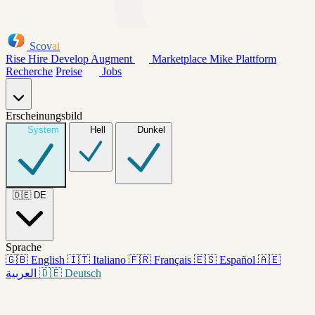
Scov
ai
Rise
Hire
Develop
Augment
Marketplace
Mike
Plattform
Recherche
Preise
Jobs
Erscheinungsbild
System
Hell
Dunkel
🇩🇪
DE
Sprache
🇬🇧
English
🇮🇹
Italiano
🇫🇷
Français
🇪🇸
Español
🇦🇪
العربية
🇩🇪
Deutsch