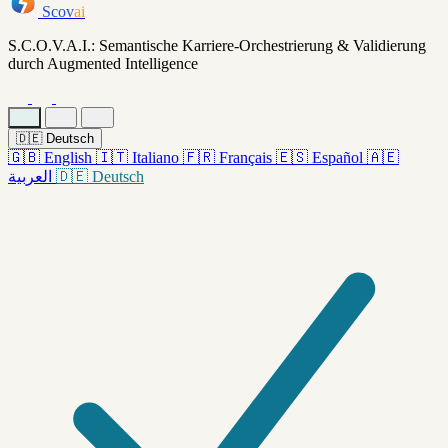
Scov
ai
S.C.O.V.A.I.: Semantische Karriere-Orchestrierung & Validierung
durch Augmented Intelligence
🇩🇪
Deutsch
🇬🇧
English
🇮🇹
Italiano
🇫🇷
Français
🇪🇸
Español
🇦🇪
العربية
🇩🇪
Deutsch