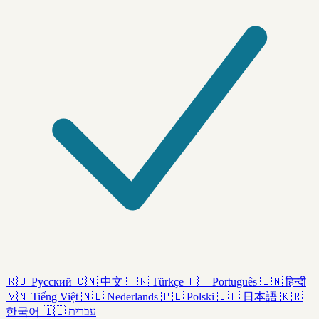
🇷🇺
Русский
🇨🇳
中文
🇹🇷
Türkçe
🇵🇹
Português
🇮🇳
हिन्दी
🇻🇳
Tiếng Việt
🇳🇱
Nederlands
🇵🇱
Polski
🇯🇵
日本語
🇰🇷
한국어
🇮🇱
עברית