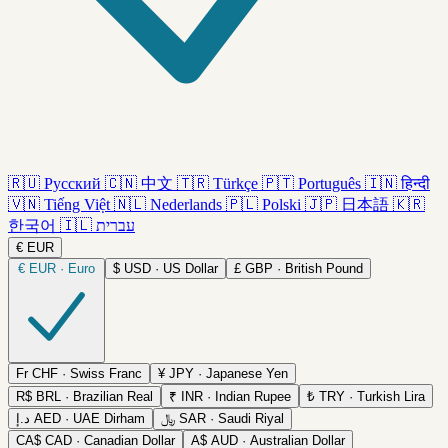
🇷🇺
Русский
🇨🇳
中文
🇹🇷
Türkçe
🇵🇹
Português
🇮🇳
हिन्दी
🇻🇳
Tiếng Việt
🇳🇱
Nederlands
🇵🇱
Polski
🇯🇵
日本語
🇰🇷
한국어
🇮🇱
עברית
€
EUR
€
EUR · Euro
$
USD · US Dollar
£
GBP · British Pound
Fr
CHF · Swiss Franc
¥
JPY · Japanese Yen
R$
BRL · Brazilian Real
₹
INR · Indian Rupee
₺
TRY · Turkish Lira
د.إ
AED · UAE Dirham
﷼
SAR · Saudi Riyal
CA$
CAD · Canadian Dollar
A$
AUD · Australian Dollar