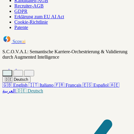
Kandidaten-AGB
Recruiter-AGB
GDPR
Erklärung zum EU AI Act
Cookie-Richtlinie
Patente
Scov
ai
S.C.O.V.A.I.: Semantische Karriere-Orchestrierung & Validierung
durch Augmented Intelligence
🇩🇪
Deutsch
🇬🇧
English
🇮🇹
Italiano
🇫🇷
Français
🇪🇸
Español
🇦🇪
العربية
🇩🇪
Deutsch