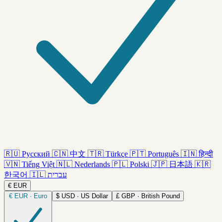
🇷🇺
Русский
🇨🇳
中文
🇹🇷
Türkçe
🇵🇹
Português
🇮🇳
हिन्दी
🇻🇳
Tiếng Việt
🇳🇱
Nederlands
🇵🇱
Polski
🇯🇵
日本語
🇰🇷
한국어
🇮🇱
עברית
€
EUR
€
EUR · Euro
$
USD · US Dollar
£
GBP · British Pound