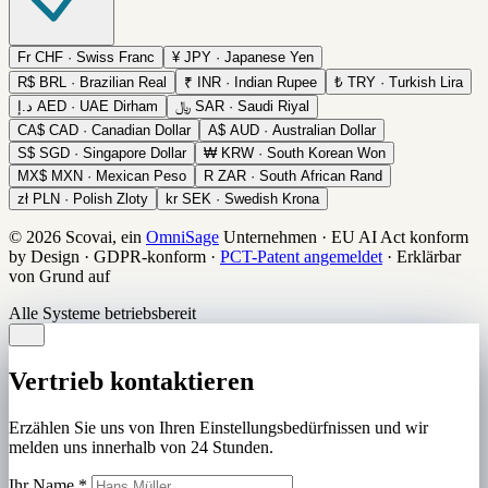
Fr
CHF · Swiss Franc
¥
JPY · Japanese Yen
R$
BRL · Brazilian Real
₹
INR · Indian Rupee
₺
TRY · Turkish Lira
د.إ
AED · UAE Dirham
﷼
SAR · Saudi Riyal
CA$
CAD · Canadian Dollar
A$
AUD · Australian Dollar
S$
SGD · Singapore Dollar
₩
KRW · South Korean Won
MX$
MXN · Mexican Peso
R
ZAR · South African Rand
zł
PLN · Polish Zloty
kr
SEK · Swedish Krona
© 2026 Scovai, ein
OmniSage
Unternehmen
·
EU AI Act konform
by Design
·
GDPR-konform
·
PCT-Patent angemeldet
·
Erklärbar
von Grund auf
Alle Systeme betriebsbereit
Vertrieb kontaktieren
Erzählen Sie uns von Ihren Einstellungsbedürfnissen und wir
melden uns innerhalb von 24 Stunden.
Ihr Name
*