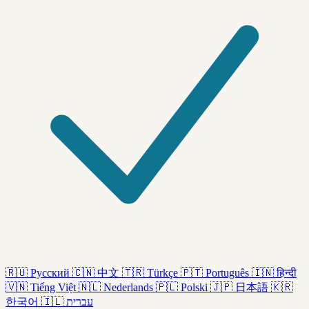
🇷🇺
Русский
🇨🇳
中文
🇹🇷
Türkçe
🇵🇹
Português
🇮🇳
हिन्दी
🇻🇳
Tiếng Việt
🇳🇱
Nederlands
🇵🇱
Polski
🇯🇵
日本語
🇰🇷
한국어
🇮🇱
עברית