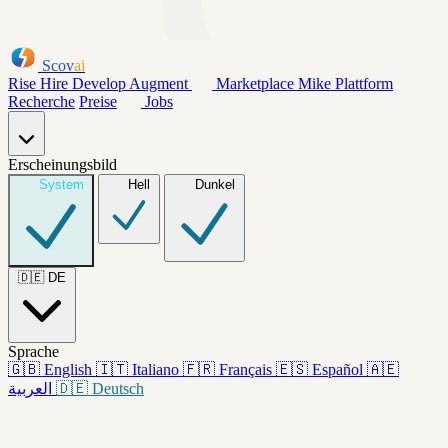
Scov
ai
Rise
Hire
Develop
Augment
Marketplace
Mike
Plattform
Recherche
Preise
Jobs
Erscheinungsbild
System
Hell
Dunkel
🇩🇪
DE
Sprache
🇬🇧
English
🇮🇹
Italiano
🇫🇷
Français
🇪🇸
Español
🇦🇪
العربية
🇩🇪
Deutsch