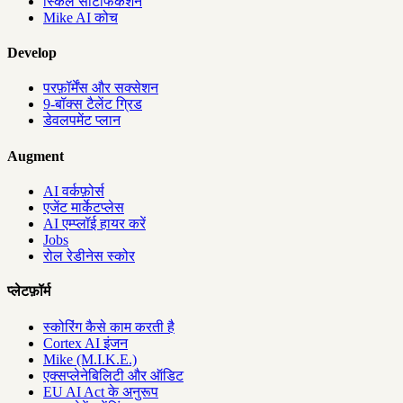
स्किल सर्टिफिकेशन
Mike AI कोच
Develop
परफ़ॉर्मेंस और सक्सेशन
9-बॉक्स टैलेंट ग्रिड
डेवलपमेंट प्लान
Augment
AI वर्कफ़ोर्स
एजेंट मार्केटप्लेस
AI एम्प्लॉई हायर करें
Jobs
रोल रेडीनेस स्कोर
प्लेटफ़ॉर्म
स्कोरिंग कैसे काम करती है
Cortex AI इंजन
Mike (M.I.K.E.)
एक्सप्लेनेबिलिटी और ऑडिट
EU AI Act के अनुरूप