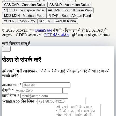
CA$
CAD · Canadian Dollar
A$
AUD · Australian Dollar
S$
SGD · Singapore Dollar
₩
KRW · South Korean Won
MX$
MXN · Mexican Peso
R
ZAR · South African Rand
zł
PLN · Polish Zloty
kr
SEK · Swedish Krona
© 2026 Scovai, एक
OmniSage
कंपनी
·
डिज़ाइन से ही EU AI Act के
अनुरूप
·
GDPR कंप्लायंट
·
PCT पेटेंट पेंडिंग
·
बुनियाद से ही एक्सप्लेनेबल
सभी सिस्टम चालू हैं
सेल्स से संपर्क करें
हमें अपनी भर्ती आवश्यकताओं के बारे में बताएं और हम 24 घंटे के भीतर आपसे
संपर्क करेंगे।
आपका नाम
*
कंपनी
*
कार्य ईमेल
*
WhatsApp (वैकल्पिक)