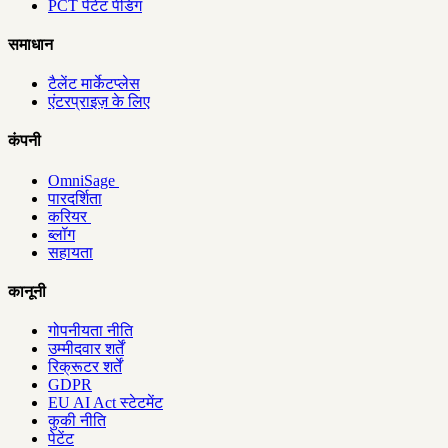
PCT पेटेंट पेंडिंग
समाधान
टैलेंट मार्केटप्लेस
एंटरप्राइज़ के लिए
कंपनी
OmniSage
पारदर्शिता
करियर
ब्लॉग
सहायता
कानूनी
गोपनीयता नीति
उम्मीदवार शर्तें
रिक्रूटर शर्तें
GDPR
EU AI Act स्टेटमेंट
कुकी नीति
पेटेंट