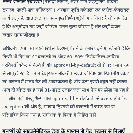
निम्न-जोखिम प्रतिवर्ती
(मसौदा निर्माण, अंतर-टीम शेड्यूलिंग, टिकट
ट्राएज, पहली-पास वर्गीकरण)। अभ्यास प्रति वर्कफ़्लो एक क्रॉस-फ़ंक्शनल
कार्य सत्र है; आउटपुट एक एक-पृष्ठ निर्णय श्रेणी मानचित्र है जो नाम देता
है कि अनुमोदन गेट कहाँ जोखिम-शमन मूल्य जोड़ता है और कहाँ केवल
कतार समय जोड़ता है।
अधिकांश 200-FTE ऑपरेशंस फ़ंक्शन, पैटर्न के हमारे पढ़ने में, खोजते हैं कि
किसी भी दिए गए AI वर्कफ़्लो के अंदर 60–80% निर्णय निम्न-जोखिम
प्रतिवर्ती बकेट में बैठते हैं और approval-by-default तीनों पर समान रूप
से लागू हो रहा है। मानचित्र अनलॉक है। उच्च-जोखिम अपरिवर्तनीय बकेट
को वास्तव में मानव गेट की आवश्यकता है, और डेटा इससे बहस नहीं करता।
अन्य दो बकेट वह हैं जहाँ 31-पॉइंट उत्पादकता लाभ मेज़ पर छोड़ा जा रहा है
— और जहाँ वास्तुशिल्प चाल approval-by-default से oversight-by-
exception की ओर है, अपवाद ट्रिगर्स को वर्कफ़्लो में स्पष्ट रूप से
परिभाषित किया गया है, समीक्षक के विवेक में निहित नहीं।
मनुष्यों को साइकोमेट्रिक डेटा के माध्यम से गेट प्रकार से मिलाएँ