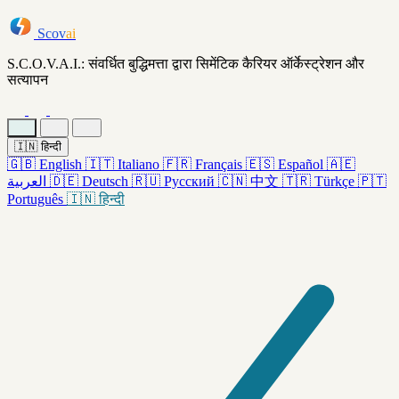
Scov
ai
S.C.O.V.A.I.: संवर्धित बुद्धिमत्ता द्वारा सिमेंटिक कैरियर ऑर्केस्ट्रेशन और
सत्यापन
🇮🇳
हिन्दी
🇬🇧
English
🇮🇹
Italiano
🇫🇷
Français
🇪🇸
Español
🇦🇪
العربية
🇩🇪
Deutsch
🇷🇺
Русский
🇨🇳
中文
🇹🇷
Türkçe
🇵🇹
Português
🇮🇳
हिन्दी