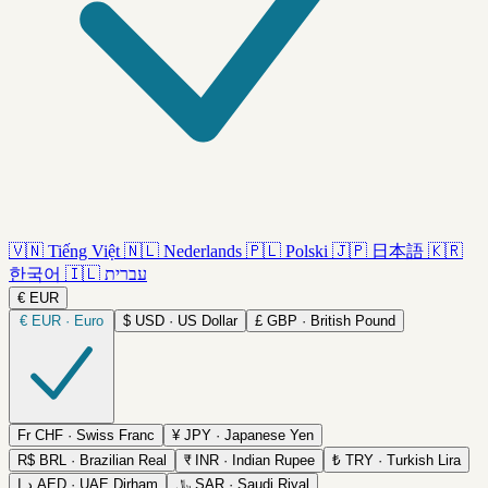
🇻🇳
Tiếng Việt
🇳🇱
Nederlands
🇵🇱
Polski
🇯🇵
日本語
🇰🇷
한국어
🇮🇱
עברית
€
EUR
€
EUR · Euro
$
USD · US Dollar
£
GBP · British Pound
Fr
CHF · Swiss Franc
¥
JPY · Japanese Yen
R$
BRL · Brazilian Real
₹
INR · Indian Rupee
₺
TRY · Turkish Lira
د.إ
AED · UAE Dirham
﷼
SAR · Saudi Riyal