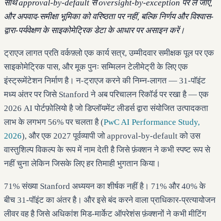
साथ approval-by-default से oversight-by-exception पर ले जाएँ,
और अपवाद-समीक्षा भूमिका को वरिष्ठता पर नहीं, बल्कि निर्णय और विश्वास-
द्वारा-पर्यवेक्षण के साइकोमेट्रिक डेटा के आधार पर असाइन करें।
ट्राएज लागत प्रति वर्कफ़्लो एक कार्य सत्र, उम्मीदवार समीक्षक पूल पर एक
साइकोमेट्रिक पास, और मूक पुनः सम्मिलन टेलीमेट्री के लिए एक
इंस्ट्रूमेंटेशन निर्माण है। न-ट्राएज करने की निम्न-लागत — 31-पॉइंट
मध्य अंतर पर जिसे Stanford ने अब परिचालन रिकॉर्ड पर रखा है — एक
2026 AI पोर्टफ़ोलियो है जो डिप्लॉयमेंट लीडर्स द्वारा संयोजित उत्पादकता
लाभ के लगभग 56% पर चलता है (
PwC AI Performance Study,
2026
), और एक 2027 पूर्वव्यापी जो approval-by-default को उस
वास्तुशिल्प विकल्प के रूप में नाम देती है जिसे फ़ंक्शन ने कभी स्पष्ट रूप से
नहीं चुना लेकिन जिसके लिए हर तिमाही भुगतान किया।
71% संख्या Stanford अध्ययन का शीर्षक नहीं है। 71% और 40% के
बीच 31-पॉइंट का अंतर है। और इसे बंद करने वाला प्राधिकार-प्रत्यायोजन
लीवर वह है जिसे अधिकांश मिड-मार्केट ऑपरेशंस फ़ंक्शनों ने कभी मीटिंग