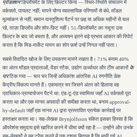
प्रोडक्शन
डिप्लॉयमेंट के लिए फ़िल्टर किया — स्थिर-स्थिति संचालन में
वर्कफ़्लो, पायलट नहीं; मापने योग्य व्यावसायिक परिणामों से बंधे, मॉडल
मूल्यांकन से नहीं; समान वास्तुशिल्प पैटर्न पर छह या अधिक महीनों से चल
रहे, ताज़ा डिप्लॉय और शोर-फ़िट नहीं। 51-डिप्लॉयमेंट का नमूना उस
फ़िल्टर के बाद जो बचता है, और अध्ययन इतने बड़े प्रभाव आकार की रिपोर्ट
करता है कि मिड-मार्केट मापन का शोर फ़र्श उन्हें निगल नहीं पाता।
सबसे विवादित खोज के लिए उपकरण मायने रखता है। 71% बनाम 40%
का अंतर मॉडल प्रदाताओं, वेंडर स्टैक, उद्योग ऊर्ध्वाधर और टीम आकारों
के
पार
टिक गया — चार चर जिन्हें अधिकांश आंतरिक AI रणनीति डेक
केंद्रीय विकल्प मानते हैं। एकमात्र चर जिसने अंतर को हिलाया वह
प्राधिकार-प्रत्यायोजन पैटर्न था: एंड-टू-एंड स्वामित्व जहाँ AI वर्कफ़्लो पूरा
करता था और एक मानव अपवादों की समीक्षा करता था, बनाम approval-
by-default जहाँ एक मानव AI द्वारा प्रस्तावित प्रत्येक कार्रवाई पर
हस्ताक्षर करता था। सह-लेखक Brynjolfsson संकेत इसका हिस्सा है कि
ऑपरेशंस समुदाय इसे खारिज करने में धीमा क्यों रहा है — उन्होंने और उनके
सह-लेखकों ने यह ट्रैक करने में एक दशक बिताया है कि मापी गई AI