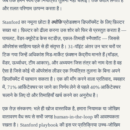
जब तक हमने स्वयं एक नियंत्रित तुलना नहीं चलाई। तर्क कठोर लगता है
और ग़लत परिणाम उत्पन्न करता है।
Stanford का नमूना छोटा है
क्योंकि
प्रोडक्शन डिप्लॉयमेंट के लिए फ़िल्टर
सख्त था। फ़िल्टर को ढीला करना उस शोर को फिर से प्रस्तुत करता है —
पायलट, वेंडर-क्यूरेटेड केस स्टडीज़, एकल-तिमाही स्नैपशॉट — जिससे
ऑपरेशंस साहित्य पहले से ही संतृप्त है। 31-पॉइंट अंतर उन चार चरों पर
टिक गया जिन्हें अधिकांश मिड-मार्केट फ़ंक्शन केंद्रीय मानते हैं (मॉडल,
वेंडर, ऊर्ध्वाधर, टीम आकार), और अध्ययन जिस तंत्र को नाम देता है वह
ऐसा है जिसे कोई भी ऑपरेशंस लीडर एक नियंत्रित तुलना के बिना अपने
डिप्लॉयमेंट में पहचान सकता है। एक की माँग करने वाला प्रतिवाद, व्यवहार
में, 71% आर्किटेक्चर पर जाने का निर्णय लेने से पहले 40% आर्किटेक्चर
चलाने के लिए दो और तिमाहियाँ खर्च करने का अनुरोध है।
एक तेज़ संस्करण: भले ही खोज वास्तविक है, हमारा नियामक या जोखिम
वातावरण वैध रूप से सभी जगह human-in-the-loop की आवश्यकता
रखता है। Stanford playbook की इस पर प्रतिक्रिया उच्च-जोखिम