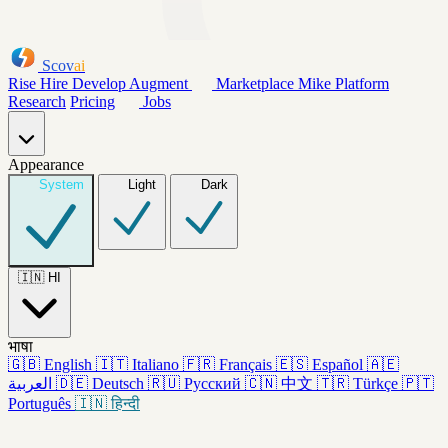
Scov
ai
Rise
Hire
Develop
Augment
Marketplace
Mike
Platform
Research
Pricing
Jobs
Appearance
System
Light
Dark
🇮🇳
HI
भाषा
🇬🇧
English
🇮🇹
Italiano
🇫🇷
Français
🇪🇸
Español
🇦🇪
العربية
🇩🇪
Deutsch
🇷🇺
Русский
🇨🇳
中文
🇹🇷
Türkçe
🇵🇹
Português
🇮🇳
हिन्दी