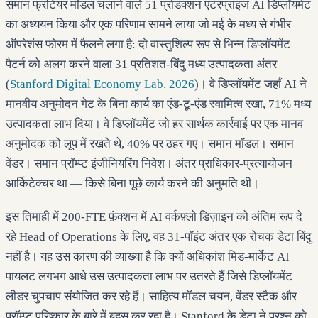
समान फ्रंटियर मॉडल चलाने वाले 51 प्रोडक्शन एंटरप्राइज AI डिप्लॉयमेंट
का अध्ययन किया और एक परिणाम सामने लाया जो मई के मध्य से गंभीर
ऑपरेशंस फोरम में फैलने लगा है: दो वास्तुशिल्प रूप से भिन्न डिप्लॉयमेंट
पैटर्न को अलग करने वाला 31 प्रतिशत-बिंदु मध्य उत्पादकता अंतर
(
Stanford Digital Economy Lab, 2026
)। वे डिप्लॉयमेंट जहाँ AI ने
मानवीय अनुमोदन गेट के बिना कार्य का एंड-टू-एंड स्वामित्व रखा, 71% मध्य
उत्पादकता लाभ दिया। वे डिप्लॉयमेंट जो हर सार्थक कार्रवाई पर एक मानव
अनुमोदक को लूप में रखते थे, 40% पर ठहर गए। समान मॉडल। समान
वेंडर। समान प्रॉम्प्ट इंजीनियरिंग निवेश। अंतर प्राधिकार-प्रत्यायोजन
आर्किटेक्चर था — किसे बिना पूछे कार्य करने की अनुमति थी।
इस तिमाही में 200-FTE फ़ंक्शन में AI वर्कफ़्लो डिज़ाइन को अंतिम रूप दे
रहे Head of Operations के लिए, वह 31-पॉइंट अंतर एक रोचक डेटा बिंदु
नहीं है। यह उस कारण की व्याख्या है कि क्यों अधिकांश मिड-मार्केट AI
पायलट लगभग आधे उस उत्पादकता लाभ पर उतरते हैं जिसे डिप्लॉयमेंट
लीडर चुपचाप संयोजित कर रहे हैं। साहित्य मॉडल चयन, वेंडर स्टैक और
प्रॉम्प्ट परिष्कार के बारे में बहस कर रहा है। Stanford के डेटा ने प्रश्न को