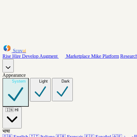
Scov
ai
Rise
Hire
Develop
Augment
Marketplace
Mike
Platform
Researc
Appearance
System
Light
Dark
🇮🇳
HI
भाषा
🇬🇧
English
🇮🇹
Italiano
🇫🇷
Français
🇪🇸
Español
🇦🇪
العربية