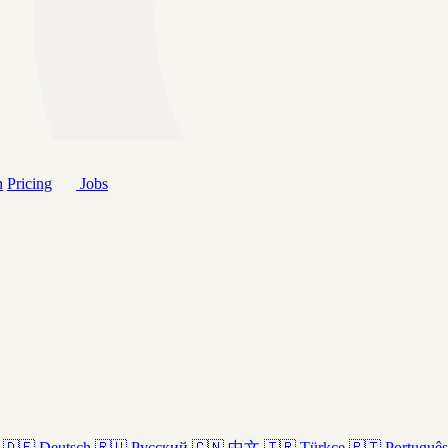
h
Pricing
Jobs
🇩🇪
Deutsch
🇷🇺
Русский
🇨🇳
中文
🇹🇷
Türkçe
🇵🇹
Português