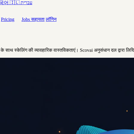
국어
🇮🇱
עברית
Pricing
Jobs
सहायता
लॉगिन
े साथ स्केलिंग की व्यावहारिक वास्तविकताएं। Scovai अनुसंधान दल द्वारा लि