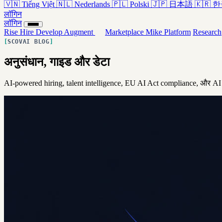
🇻🇳
Tiếng Việt
🇳🇱
Nederlands
🇵🇱
Polski
🇯🇵
日本語
🇰🇷
한
लॉगिन
लॉगिन
Rise
Hire
Develop
Augment
Marketplace
Mike
Platform
Research
SCOVAI BLOG
अनुसंधान, गाइड और डेटा
AI-powered hiring, talent intelligence, EU AI Act compliance, और AI क