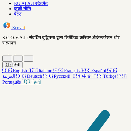
EU AI Act स्टेटमेंट
कुकी नीति
पेटेंट
Scov
ai
S.C.O.V.A.I.: संवर्धित बुद्धिमत्ता द्वारा सिमेंटिक कैरियर ऑर्केस्ट्रेशन और
सत्यापन
🇮🇳
हिन्दी
🇬🇧
English
🇮🇹
Italiano
🇫🇷
Français
🇪🇸
Español
🇦🇪
العربية
🇩🇪
Deutsch
🇷🇺
Русский
🇨🇳
中文
🇹🇷
Türkçe
🇵🇹
Português
🇮🇳
हिन्दी