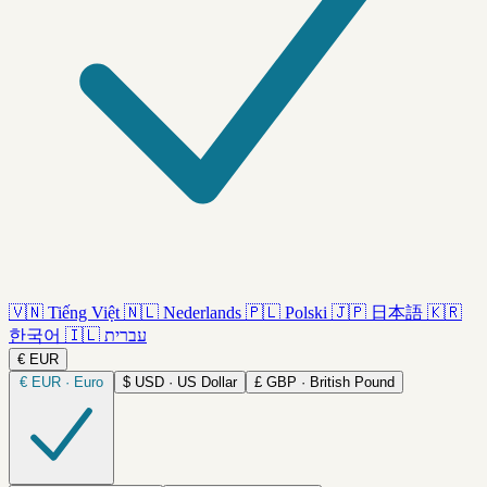
🇻🇳
Tiếng Việt
🇳🇱
Nederlands
🇵🇱
Polski
🇯🇵
日本語
🇰🇷
한국어
🇮🇱
עברית
€
EUR
€
EUR · Euro
$
USD · US Dollar
£
GBP · British Pound