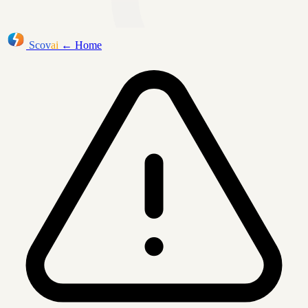
Scov
ai
← Home