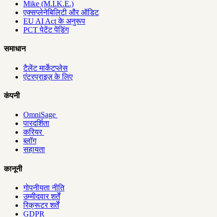
Mike (M.I.K.E.)
एक्सप्लेनेबिलिटी और ऑडिट
EU AI Act के अनुरूप
PCT पेटेंट पेंडिंग
समाधान
टैलेंट मार्केटप्लेस
एंटरप्राइज़ के लिए
कंपनी
OmniSage
पारदर्शिता
करियर
ब्लॉग
सहायता
कानूनी
गोपनीयता नीति
उम्मीदवार शर्तें
रिक्रूटर शर्तें
GDPR