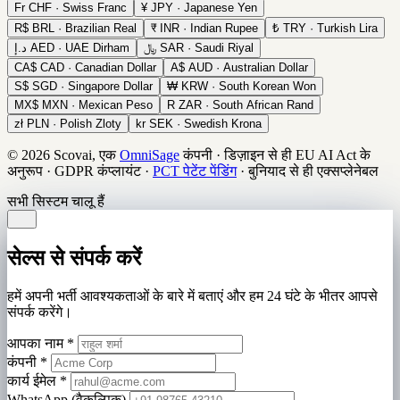
Fr
CHF · Swiss Franc
¥
JPY · Japanese Yen
R$
BRL · Brazilian Real
₹
INR · Indian Rupee
₺
TRY · Turkish Lira
د.إ
AED · UAE Dirham
﷼
SAR · Saudi Riyal
CA$
CAD · Canadian Dollar
A$
AUD · Australian Dollar
S$
SGD · Singapore Dollar
₩
KRW · South Korean Won
MX$
MXN · Mexican Peso
R
ZAR · South African Rand
zł
PLN · Polish Zloty
kr
SEK · Swedish Krona
© 2026 Scovai, एक
OmniSage
कंपनी
·
डिज़ाइन से ही EU AI Act के
अनुरूप
·
GDPR कंप्लायंट
·
PCT पेटेंट पेंडिंग
·
बुनियाद से ही एक्सप्लेनेबल
सभी सिस्टम चालू हैं
सेल्स से संपर्क करें
हमें अपनी भर्ती आवश्यकताओं के बारे में बताएं और हम 24 घंटे के भीतर आपसे
संपर्क करेंगे।
आपका नाम
*
कंपनी
*
कार्य ईमेल
*
WhatsApp (वैकल्पिक)