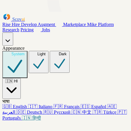
Scov
ai
Rise
Hire
Develop
Augment
Marketplace
Mike
Platform
Research
Pricing
Jobs
Appearance
System
Light
Dark
🇮🇳
HI
भाषा
🇬🇧
English
🇮🇹
Italiano
🇫🇷
Français
🇪🇸
Español
🇦🇪
العربية
🇩🇪
Deutsch
🇷🇺
Русский
🇨🇳
中文
🇹🇷
Türkçe
🇵🇹
Português
🇮🇳
हिन्दी