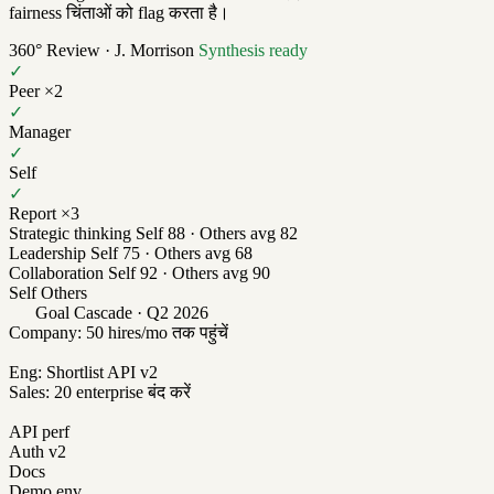
fairness चिंताओं को flag करता है।
360° Review · J. Morrison
Synthesis ready
✓
Peer ×2
✓
Manager
✓
Self
✓
Report ×3
Strategic thinking
Self 88 · Others avg 82
Leadership
Self 75 · Others avg 68
Collaboration
Self 92 · Others avg 90
Self
Others
Goal Cascade · Q2 2026
Company: 50 hires/mo तक पहुंचें
Eng: Shortlist API v2
Sales: 20 enterprise बंद करें
API perf
Auth v2
Docs
Demo env