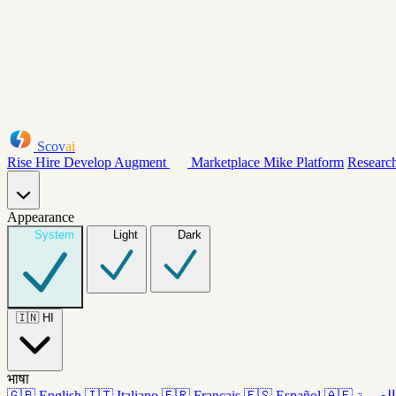
Scov
ai
Rise
Hire
Develop
Augment
Marketplace
Mike
Platform
Researc
Appearance
System
Light
Dark
🇮🇳
HI
भाषा
🇬🇧
English
🇮🇹
Italiano
🇫🇷
Français
🇪🇸
Español
🇦🇪
العربية