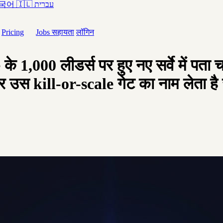
국어
🇮🇱
עברית
Pricing
Jobs
सहायता
लॉगिन
े 1,000 लीडर्स पर हुए नए सर्वे में पता 
और उस kill-or-scale गेट का नाम लेता है