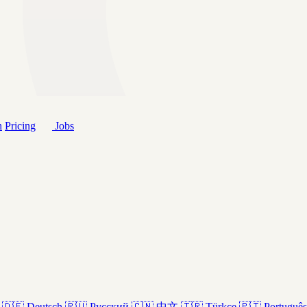
h
Pricing
Jobs
🇩🇪
Deutsch
🇷🇺
Русский
🇨🇳
中文
🇹🇷
Türkçe
🇵🇹
Português