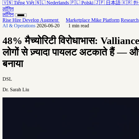
🇻🇳
Tiếng Việt
🇳🇱
Nederlands
🇵🇱
Polski
🇯🇵
日本語
🇰🇷
한
लॉगिन
लॉगिन
Rise
Hire
Develop
Augment
Marketplace
Mike
Platform
Research
AI & Operations
2026-06-20
1 min read
48% मैच्योरिटी विरोधाभास: Valliance क
लोगों से ज़्यादा पायलट अटकाते हैं — 
बनाया
DSL
Dr. Sarah Liu