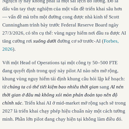
Nghịch lý này không phải là một sai lệch đo lường. Đó là
dấu vân tay thực nghiệm của một vấn đề triển khai sâu hơn
— vấn đề mà trên một đường cong được nhà kinh tế Scott
Cunningham trình bày trước Federal Reserve Board ngày
27/3/2026, có tên cụ thể: vùng nguy hiểm nơi đầu ra được AI
tăng cường rơi
xuống dưới
đường cơ sở trước-AI (
Forbes,
2026
).
Với một Head of Operations tại một công ty 50–500 FTE
đang quyết định trong quý này pilot AI nào nên mở rộng,
khung vùng nguy hiểm tái định khung câu hỏi lập kế hoạch:
từ
chúng ta có thể tiết kiệm bao nhiêu thời gian
sang
AI nén
thời gian ở đâu mà không xói mòn phán đoán tạo nên độ
chính xác
. Triển khai AI ở mid-market mở rộng sạch sẽ trong
2027 là triển khai chạy phép hiệu chuẩn này một cách tường
minh. Phần lớn pilot đang chạy hiện tại không làm điều đó.