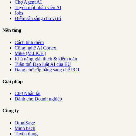
Chợ Agent AI
Tuyển một nhân viên AI
Jobs
Điểm sẵn sàng cho vị trí
Nền tảng
Cách tính điểm
Công nghệ AI Cortex
Mike (M.I.K.E.)
Khả năng giải thích & kiểm toán
Tuân thủ Đạo luật AI của EU
Đang chờ cấp bằng sáng chế PCT
Giải pháp
Chợ Nhân tài
Dành cho Doanh nghiệp
Công ty
OmniSage
Minh bạch
Tuyển dụng