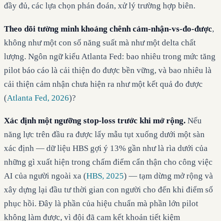
đầy đủ, các lựa chọn phán đoán, xử lý trường hợp biên.
Theo dõi tường minh khoảng chênh cảm-nhận-vs-đo-được
,
không như một con số năng suất mà như một delta chất
lượng. Ngôn ngữ kiểu Atlanta Fed: bao nhiêu trong mức tăng
pilot báo cáo là cải thiện đo được bền vững, và bao nhiêu là
cải thiện cảm nhận chưa hiện ra như một kết quả đo được
(
Atlanta Fed, 2026
)?
Xác định một ngưỡng stop-loss trước khi mở rộng.
Nếu
năng lực trên đầu ra được lấy mẫu tụt xuống dưới một sàn
xác định — dữ liệu HBS gợi ý 13% gần như là rìa dưới của
những gì xuất hiện trong chấm điểm cẩn thận cho công việc
AI của người ngoài xa (
HBS, 2025
) — tạm dừng mở rộng và
xây dựng lại đầu tư thời gian con người cho đến khi điểm số
phục hồi. Đây là phần của hiệu chuẩn mà phần lớn pilot
không làm được, vì đội đã cam kết khoản tiết kiệm