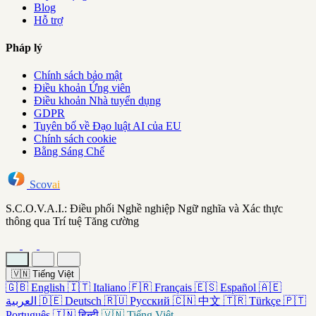
Blog
Hỗ trợ
Pháp lý
Chính sách bảo mật
Điều khoản Ứng viên
Điều khoản Nhà tuyển dụng
GDPR
Tuyên bố về Đạo luật AI của EU
Chính sách cookie
Bằng Sáng Chế
Scov
ai
S.C.O.V.A.I.: Điều phối Nghề nghiệp Ngữ nghĩa và Xác thực
thông qua Trí tuệ Tăng cường
🇻🇳
Tiếng Việt
🇬🇧
English
🇮🇹
Italiano
🇫🇷
Français
🇪🇸
Español
🇦🇪
العربية
🇩🇪
Deutsch
🇷🇺
Русский
🇨🇳
中文
🇹🇷
Türkçe
🇵🇹
Português
🇮🇳
हिन्दी
🇻🇳
Tiếng Việt