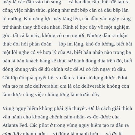
máy là các đầu vào bổ sung — cả hai đều cần thiết để tạo ra
công việc nhận thức, giống như một bếp cần cả đầu bếp lẫn
lò nướng. Khi năng lực máy tăng lên, các đầu vào ngày càng
trở thành thay thế của nhau. Kinh tế học đẩy về một nghiệm
góc: tất cả là máy, không có con người. Nhưng đầu ra nhận
thức đòi hỏi phán đoán — lớp im lặng, khó đo lường, biết bắt
một lỗi nghe có vẻ hợp lý của AI, biết bản nháp nào trong ba
bản là bản khách hàng sẽ thực sự hành động dựa trên đó, biết
đóng khung vấn đề đủ chính xác để AI có ích ngay từ đầu.
Cắt lớp đó quá quyết liệt và đầu ra thôi sử dụng được. Pilot
vẫn tạo ra các deliverable; chỉ là các deliverable không còn
làm được công việc chúng từng làm trước đây.
Vùng nguy hiểm không phải giả thuyết. Đó là cách giải thích
vận hành cho khoảng chênh cảm-nhận-vs-đo-được của
Atlanta Fed. Các pilot ở trong vùng nguy hiểm tạo ra đầu ra
cảm thấy
nhanh hơn — vì đúng là nhanh hơn — và
đo
tệ