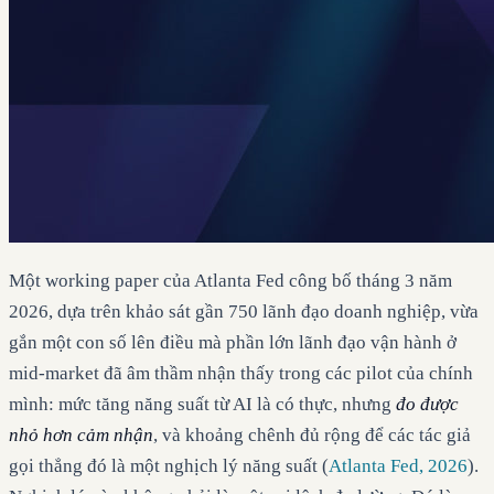
Một working paper của Atlanta Fed công bố tháng 3 năm
2026, dựa trên khảo sát gần 750 lãnh đạo doanh nghiệp, vừa
gắn một con số lên điều mà phần lớn lãnh đạo vận hành ở
mid-market đã âm thầm nhận thấy trong các pilot của chính
mình: mức tăng năng suất từ AI là có thực, nhưng
đo được
nhỏ hơn cảm nhận
, và khoảng chênh đủ rộng để các tác giả
gọi thẳng đó là một nghịch lý năng suất (
Atlanta Fed, 2026
).