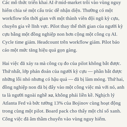
Các mô thức triển khai AI ở mid-market trôi vào vùng nguy
hiểm chia sẻ một cấu trúc dễ nhận diện. Thường có một
workflow tốn thời gian với một thành viên đội ngũ kỳ cựu,
chuyên gia về lĩnh vực. Pilot thay thế thời gian của người kỳ
cựu bằng một đồng nghiệp non hơn cộng một công cụ AI.
Cycle time giảm. Headcount trên workflow giảm. Pilot báo
cáo một mức tăng hiệu quả gọn gàng.
Hai việc đã xảy ra mà công cụ đo của pilot không bắt được.
Thứ nhất, lớp phán đoán của người kỳ cựu — phần bắt được
những lỗi nhỏ nhưng có hậu quả — đã bị làm mỏng. Thứ hai,
đồng nghiệp non đã bị đẩy vào một công việc mà với nó, anh
ta là người ngoài nghề
xa
, không phải liền kề. Nghịch lý
Atlanta Fed và bức tường 13% của Bojinov cùng hoạt động
trong cùng một pilot. Board pack cho thấy một chỉ số xanh.
Công việc đã âm thầm chuyển vào vùng nguy hiểm.