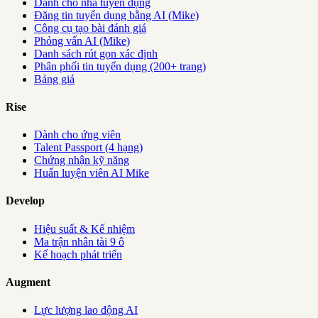
Dành cho nhà tuyển dụng
Đăng tin tuyển dụng bằng AI (Mike)
Công cụ tạo bài đánh giá
Phỏng vấn AI (Mike)
Danh sách rút gọn xác định
Phân phối tin tuyển dụng (200+ trang)
Bảng giá
Rise
Dành cho ứng viên
Talent Passport (4 hạng)
Chứng nhận kỹ năng
Huấn luyện viên AI Mike
Develop
Hiệu suất & Kế nhiệm
Ma trận nhân tài 9 ô
Kế hoạch phát triển
Augment
Lực lượng lao động AI