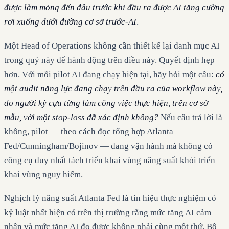
được làm mỏng đến đâu trước khi đầu ra được AI tăng cường
rơi xuống dưới đường cơ sở trước-AI
.
Một Head of Operations không cần thiết kế lại danh mục AI
trong quý này để hành động trên điều này. Quyết định hẹp
hơn. Với mỗi pilot AI đang chạy hiện tại, hãy hỏi một câu:
có
một audit năng lực đang chạy trên đầu ra của workflow này,
do người kỳ cựu từng làm công việc thực hiện, trên cơ sở
mẫu, với một stop-loss đã xác định không?
Nếu câu trả lời là
không, pilot — theo cách đọc tổng hợp Atlanta
Fed/Cunningham/Bojinov — đang vận hành mà không có
công cụ duy nhất tách triển khai vùng năng suất khỏi triển
khai vùng nguy hiểm.
Nghịch lý năng suất Atlanta Fed là tín hiệu thực nghiệm có
kỷ luật nhất hiện có trên thị trường rằng mức tăng AI cảm
nhận và mức tăng AI đo được không phải cùng một thứ. Bộ