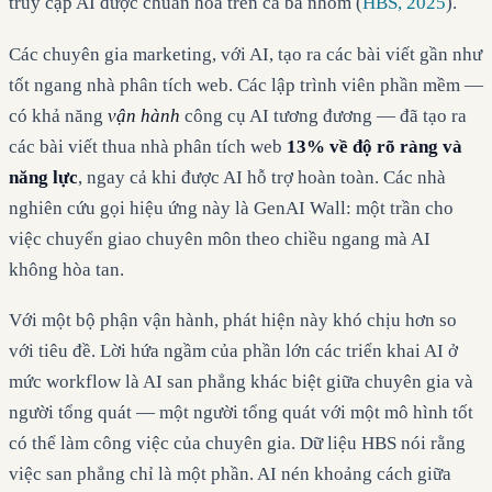
truy cập AI được chuẩn hóa trên cả ba nhóm (
HBS, 2025
).
Các chuyên gia marketing, với AI, tạo ra các bài viết gần như
tốt ngang nhà phân tích web. Các lập trình viên phần mềm —
có khả năng
vận hành
công cụ AI tương đương — đã tạo ra
các bài viết thua nhà phân tích web
13% về độ rõ ràng và
năng lực
, ngay cả khi được AI hỗ trợ hoàn toàn. Các nhà
nghiên cứu gọi hiệu ứng này là GenAI Wall: một trần cho
việc chuyển giao chuyên môn theo chiều ngang mà AI
không hòa tan.
Với một bộ phận vận hành, phát hiện này khó chịu hơn so
với tiêu đề. Lời hứa ngầm của phần lớn các triển khai AI ở
mức workflow là AI san phẳng khác biệt giữa chuyên gia và
người tổng quát — một người tổng quát với một mô hình tốt
có thể làm công việc của chuyên gia. Dữ liệu HBS nói rằng
việc san phẳng chỉ là một phần. AI nén khoảng cách giữa