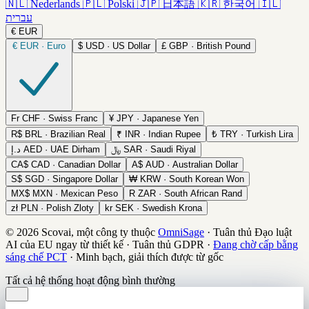
🇳🇱
Nederlands
🇵🇱
Polski
🇯🇵
日本語
🇰🇷
한국어
🇮🇱
עברית
€
EUR
€
EUR · Euro
$
USD · US Dollar
£
GBP · British Pound
Fr
CHF · Swiss Franc
¥
JPY · Japanese Yen
R$
BRL · Brazilian Real
₹
INR · Indian Rupee
₺
TRY · Turkish Lira
د.إ
AED · UAE Dirham
﷼
SAR · Saudi Riyal
CA$
CAD · Canadian Dollar
A$
AUD · Australian Dollar
S$
SGD · Singapore Dollar
₩
KRW · South Korean Won
MX$
MXN · Mexican Peso
R
ZAR · South African Rand
zł
PLN · Polish Zloty
kr
SEK · Swedish Krona
© 2026 Scovai, một công ty thuộc
OmniSage
·
Tuân thủ Đạo luật
AI của EU ngay từ thiết kế
·
Tuân thủ GDPR
·
Đang chờ cấp bằng
sáng chế PCT
·
Minh bạch, giải thích được từ gốc
Tất cả hệ thống hoạt động bình thường