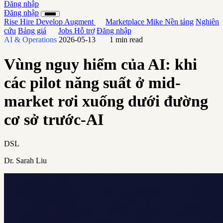
Đăng nhập
Đăng nhập
Rise
Hire
Develop
Augment
Marketplace
Mike
Nền tảng
Nghiên
cứu
Bảng giá
Jobs
Hỗ trợ
Đăng nhập
AI & Operations
2026-05-13
1 min read
Vùng nguy hiểm của AI: khi
các pilot năng suất ở mid-
market rơi xuống dưới đường
cơ sở trước-AI
DSL
Dr. Sarah Liu