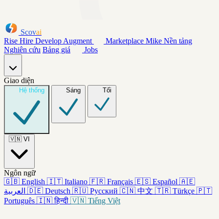
Scov
ai
Rise
Hire
Develop
Augment
Marketplace
Mike
Nền tảng
Nghiên cứu
Bảng giá
Jobs
Giao diện
Hệ thống
Sáng
Tối
🇻🇳
VI
Ngôn ngữ
🇬🇧
English
🇮🇹
Italiano
🇫🇷
Français
🇪🇸
Español
🇦🇪
العربية
🇩🇪
Deutsch
🇷🇺
Русский
🇨🇳
中文
🇹🇷
Türkçe
🇵🇹
Português
🇮🇳
हिन्दी
🇻🇳
Tiếng Việt