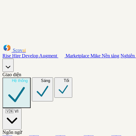
Scov
ai
Rise
Hire
Develop
Augment
Marketplace
Mike
Nền tảng
Nghiên
Giao diện
Hệ thống
Sáng
Tối
🇻🇳
VI
Ngôn ngữ