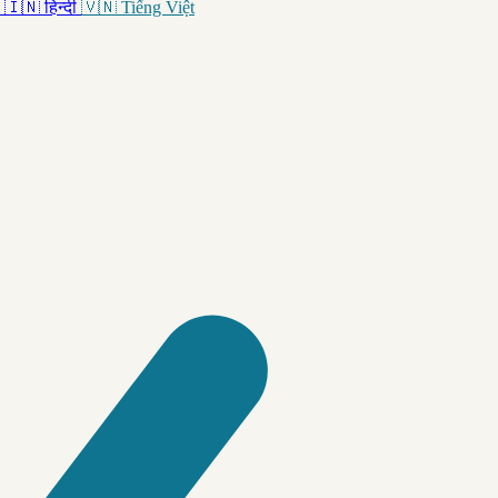
🇮🇳
हिन्दी
🇻🇳
Tiếng Việt