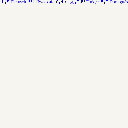
🇩🇪
Deutsch
🇷🇺
Русский
🇨🇳
中文
🇹🇷
Türkçe
🇵🇹
Português