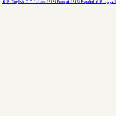
🇬🇧
English
🇮🇹
Italiano
🇫🇷
Français
🇪🇸
Español
🇦🇪
العربية