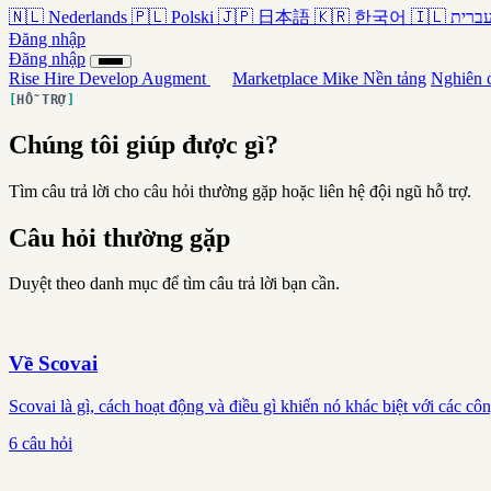
🇳🇱
Nederlands
🇵🇱
Polski
🇯🇵
日本語
🇰🇷
한국어
🇮🇱
ברית
Đăng nhập
Đăng nhập
Rise
Hire
Develop
Augment
Marketplace
Mike
Nền tảng
Nghiên 
HỖ TRỢ
Chúng tôi giúp được gì?
Tìm câu trả lời cho câu hỏi thường gặp hoặc liên hệ đội ngũ hỗ trợ.
Câu hỏi thường gặp
Duyệt theo danh mục để tìm câu trả lời bạn cần.
Về Scovai
Scovai là gì, cách hoạt động và điều gì khiến nó khác biệt với các cô
6 câu hỏi