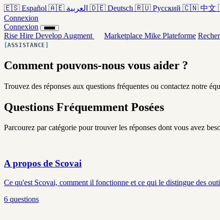
🇪🇸
Español
🇦🇪
العربية
🇩🇪
Deutsch
🇷🇺
Русский
🇨🇳
中文
Connexion
Connexion
Rise
Hire
Develop
Augment
Marketplace
Mike
Plateforme
Recher
ASSISTANCE
Comment pouvons-nous vous aider ?
Trouvez des réponses aux questions fréquentes ou contactez notre équ
Questions Fréquemment Posées
Parcourez par catégorie pour trouver les réponses dont vous avez beso
A propos de Scovai
Ce qu'est Scovai, comment il fonctionne et ce qui le distingue des outi
6 questions