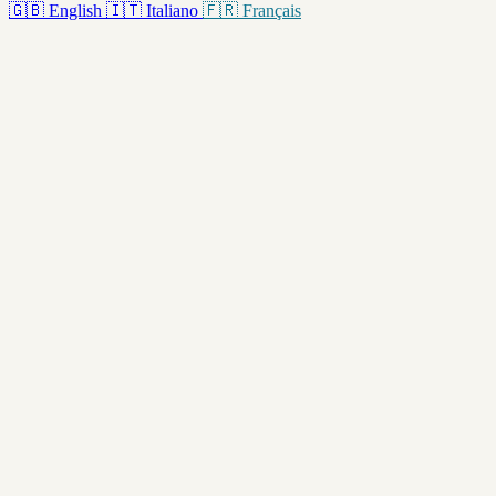
🇬🇧
English
🇮🇹
Italiano
🇫🇷
Français