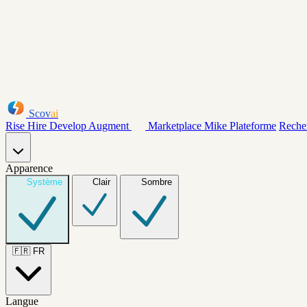
Scov
ai
Rise
Hire
Develop
Augment
Marketplace
Mike
Plateforme
Reche
Apparence
Système
Clair
Sombre
🇫🇷
FR
Langue