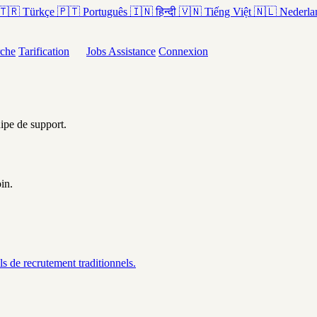
🇹🇷
Türkçe
🇵🇹
Português
🇮🇳
हिन्दी
🇻🇳
Tiếng Việt
🇳🇱
Nederla
che
Tarification
Jobs
Assistance
Connexion
ipe de support.
in.
ls de recrutement traditionnels.