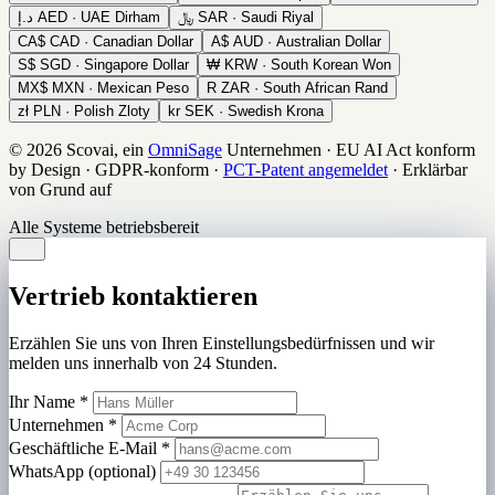
د.إ
AED · UAE Dirham
﷼
SAR · Saudi Riyal
CA$
CAD · Canadian Dollar
A$
AUD · Australian Dollar
S$
SGD · Singapore Dollar
₩
KRW · South Korean Won
MX$
MXN · Mexican Peso
R
ZAR · South African Rand
zł
PLN · Polish Zloty
kr
SEK · Swedish Krona
© 2026 Scovai, ein
OmniSage
Unternehmen
·
EU AI Act konform
by Design
·
GDPR-konform
·
PCT-Patent angemeldet
·
Erklärbar
von Grund auf
Alle Systeme betriebsbereit
Vertrieb kontaktieren
Erzählen Sie uns von Ihren Einstellungsbedürfnissen und wir
melden uns innerhalb von 24 Stunden.
Ihr Name
*
Unternehmen
*
Geschäftliche E-Mail
*
WhatsApp (optional)