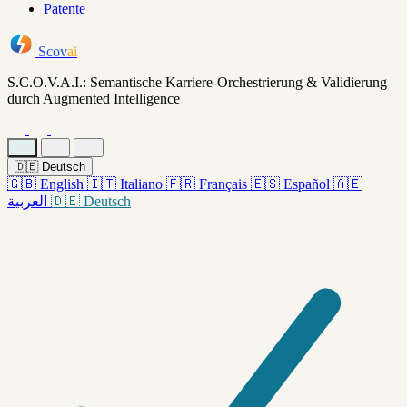
Patente
Scov
ai
S.C.O.V.A.I.: Semantische Karriere-Orchestrierung & Validierung
durch Augmented Intelligence
🇩🇪
Deutsch
🇬🇧
English
🇮🇹
Italiano
🇫🇷
Français
🇪🇸
Español
🇦🇪
العربية
🇩🇪
Deutsch