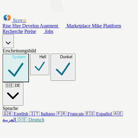
Scov
ai
Rise
Hire
Develop
Augment
Marketplace
Mike
Plattform
Recherche
Preise
Jobs
Erscheinungsbild
System
Hell
Dunkel
🇩🇪
DE
Sprache
🇬🇧
English
🇮🇹
Italiano
🇫🇷
Français
🇪🇸
Español
🇦🇪
العربية
🇩🇪
Deutsch