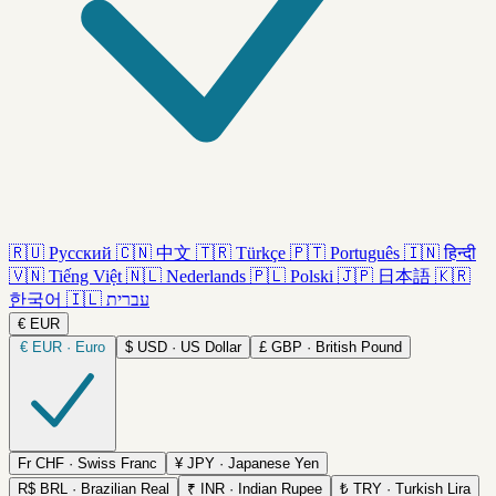
🇷🇺
Русский
🇨🇳
中文
🇹🇷
Türkçe
🇵🇹
Português
🇮🇳
हिन्दी
🇻🇳
Tiếng Việt
🇳🇱
Nederlands
🇵🇱
Polski
🇯🇵
日本語
🇰🇷
한국어
🇮🇱
עברית
€
EUR
€
EUR · Euro
$
USD · US Dollar
£
GBP · British Pound
Fr
CHF · Swiss Franc
¥
JPY · Japanese Yen
R$
BRL · Brazilian Real
₹
INR · Indian Rupee
₺
TRY · Turkish Lira