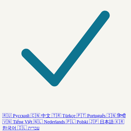
🇷🇺
Русский
🇨🇳
中文
🇹🇷
Türkçe
🇵🇹
Português
🇮🇳
हिन्दी
🇻🇳
Tiếng Việt
🇳🇱
Nederlands
🇵🇱
Polski
🇯🇵
日本語
🇰🇷
한국어
🇮🇱
עברית