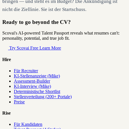
bringen — und steht es im Budget? Die Ankündigung ist
nicht die Ziellinie. Sie ist der Startschuss.
Ready to go beyond the CV?
Scovai's AI-powered Talent Passport reveals what resumes can't:
personality, potential, and true job fit.
Try Scovai Free
Learn More
Hire
Für Recruiter
KI-Stellenanzeige (Mike)
Assessment-Builder
KI-Interview (Mike)
Deterministische Shortlist
Stellenverteilung (200+ Portale)
Preise
Rise
Für Kandidaten