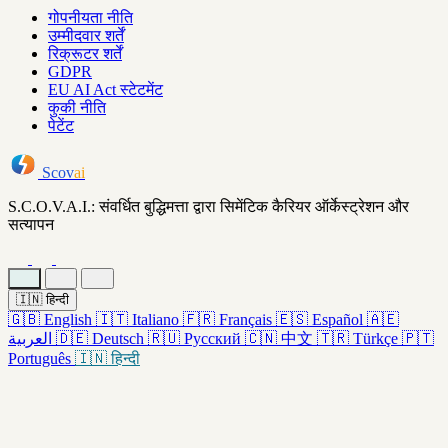
गोपनीयता नीति
उम्मीदवार शर्तें
रिक्रूटर शर्तें
GDPR
EU AI Act स्टेटमेंट
कुकी नीति
पेटेंट
Scov
ai
S.C.O.V.A.I.: संवर्धित बुद्धिमत्ता द्वारा सिमेंटिक कैरियर ऑर्केस्ट्रेशन और
सत्यापन
🇮🇳
हिन्दी
🇬🇧
English
🇮🇹
Italiano
🇫🇷
Français
🇪🇸
Español
🇦🇪
العربية
🇩🇪
Deutsch
🇷🇺
Русский
🇨🇳
中文
🇹🇷
Türkçe
🇵🇹
Português
🇮🇳
हिन्दी