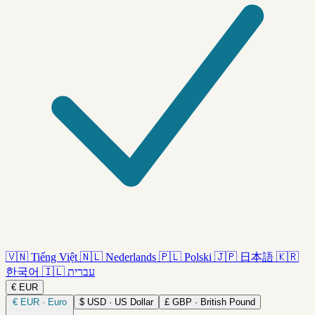
🇻🇳
Tiếng Việt
🇳🇱
Nederlands
🇵🇱
Polski
🇯🇵
日本語
🇰🇷
한국어
🇮🇱
עברית
€
EUR
€
EUR · Euro
$
USD · US Dollar
£
GBP · British Pound