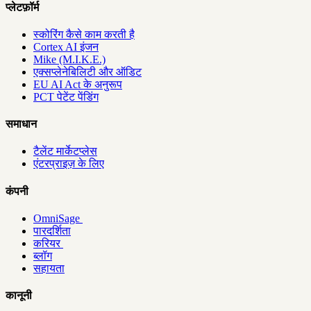
प्लेटफ़ॉर्म
स्कोरिंग कैसे काम करती है
Cortex AI इंजन
Mike (M.I.K.E.)
एक्सप्लेनेबिलिटी और ऑडिट
EU AI Act के अनुरूप
PCT पेटेंट पेंडिंग
समाधान
टैलेंट मार्केटप्लेस
एंटरप्राइज़ के लिए
कंपनी
OmniSage
पारदर्शिता
करियर
ब्लॉग
सहायता
कानूनी