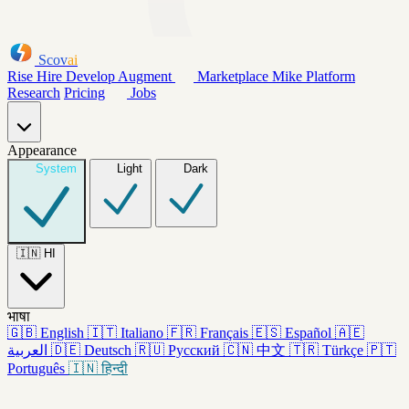
Scov
ai
Rise
Hire
Develop
Augment
Marketplace
Mike
Platform
Research
Pricing
Jobs
Appearance
System
Light
Dark
🇮🇳
HI
भाषा
🇬🇧
English
🇮🇹
Italiano
🇫🇷
Français
🇪🇸
Español
🇦🇪
العربية
🇩🇪
Deutsch
🇷🇺
Русский
🇨🇳
中文
🇹🇷
Türkçe
🇵🇹
Português
🇮🇳
हिन्दी