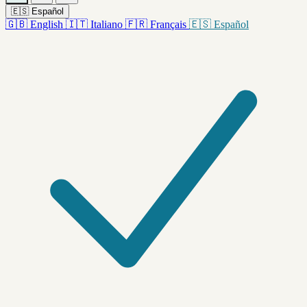
🇪🇸
Español
🇬🇧
English
🇮🇹
Italiano
🇫🇷
Français
🇪🇸
Español