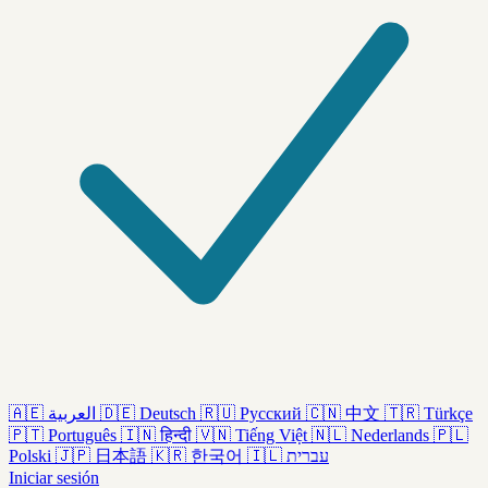
🇦🇪
العربية
🇩🇪
Deutsch
🇷🇺
Русский
🇨🇳
中文
🇹🇷
Türkçe
🇵🇹
Português
🇮🇳
हिन्दी
🇻🇳
Tiếng Việt
🇳🇱
Nederlands
🇵🇱
Polski
🇯🇵
日本語
🇰🇷
한국어
🇮🇱
עברית
Iniciar sesión