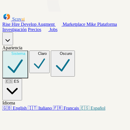
Scov
ai
Rise
Hire
Develop
Augment
Marketplace
Mike
Plataforma
Investigación
Precios
Jobs
Apariencia
Sistema
Claro
Oscuro
🇪🇸
ES
Idioma
🇬🇧
English
🇮🇹
Italiano
🇫🇷
Français
🇪🇸
Español