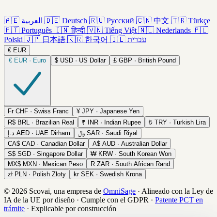
🇦🇪
العربية
🇩🇪
Deutsch
🇷🇺
Русский
🇨🇳
中文
🇹🇷
Türkçe
🇵🇹
Português
🇮🇳
हिन्दी
🇻🇳
Tiếng Việt
🇳🇱
Nederlands
🇵🇱
Polski
🇯🇵
日本語
🇰🇷
한국어
🇮🇱
עברית
€
EUR
€
EUR · Euro
$
USD · US Dollar
£
GBP · British Pound
Fr
CHF · Swiss Franc
¥
JPY · Japanese Yen
R$
BRL · Brazilian Real
₹
INR · Indian Rupee
₺
TRY · Turkish Lira
د.إ
AED · UAE Dirham
﷼
SAR · Saudi Riyal
CA$
CAD · Canadian Dollar
A$
AUD · Australian Dollar
S$
SGD · Singapore Dollar
₩
KRW · South Korean Won
MX$
MXN · Mexican Peso
R
ZAR · South African Rand
zł
PLN · Polish Zloty
kr
SEK · Swedish Krona
© 2026 Scovai, una empresa de
OmniSage
·
Alineado con la Ley de
IA de la UE por diseño
·
Cumple con el GDPR
·
Patente PCT en
trámite
·
Explicable por construcción